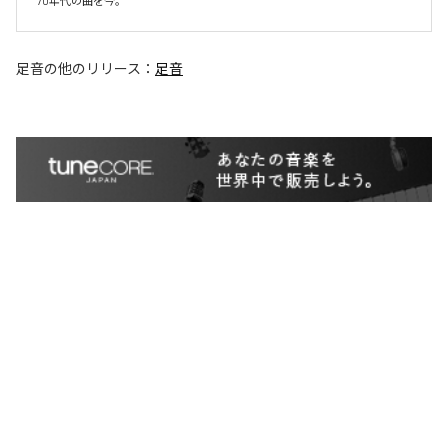
70年代の曲を今。
足音
の他のリリース：
足音