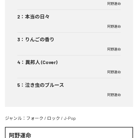
阿野運命
2
：
本当の日々
阿野運命
3
：
りんごの香り
阿野運命
4
：
異邦人 (Cover)
阿野運命
5
：
泣き虫のブルース
阿野運命
ジャンル：
フォーク
/
ロック
/
J-Pop
阿野運命