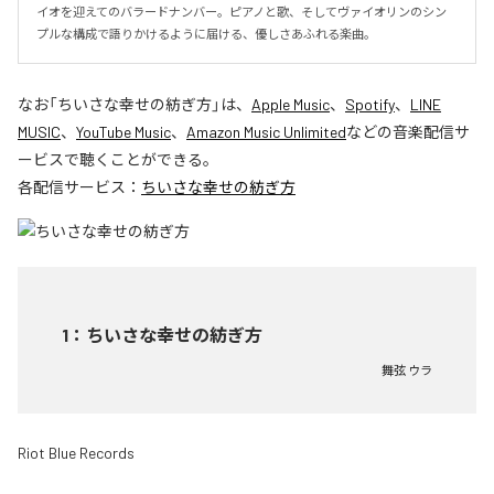
イオを迎えてのバラードナンバー。ピアノと歌、そしてヴァイオリンのシン
プルな構成で語りかけるように届ける、優しさあふれる楽曲。
なお「
ちいさな幸せの紡ぎ方
」は、
Apple Music
、
Spotify
、
LINE
MUSIC
、
YouTube Music
、
Amazon Music Unlimited
などの音楽配信サ
ービスで聴くことができる。
各配信サービス：
ちいさな幸せの紡ぎ方
1
：
ちいさな幸せの紡ぎ方
舞弦 ウラ
Riot Blue Records