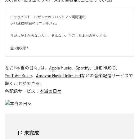
ロックバンド　ロザンナのフロントマン阿野運命。

ソロ活動1枚目のミニアルバム。

うだつが上がらない人生。そんな中、手にした本当の日々とは。

全5曲収録！
なお「
本当の日々
」は、
Apple Music
、
Spotify
、
LINE MUSIC
、
YouTube Music
、
Amazon Music Unlimited
などの音楽配信サービスで
聴くことができる。
各配信サービス：
本当の日々
1
：
未完成