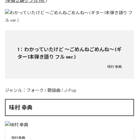
1本弾き語り フル ver.)
1
：
わかっていたけど ～ごめんねごめんね～ (ギ
ター1本弾き語り フル ver.)
味村 幸典
ジャンル：
フォーク
/
歌謡曲
/
J-Pop
味村 幸典
味村幸典
