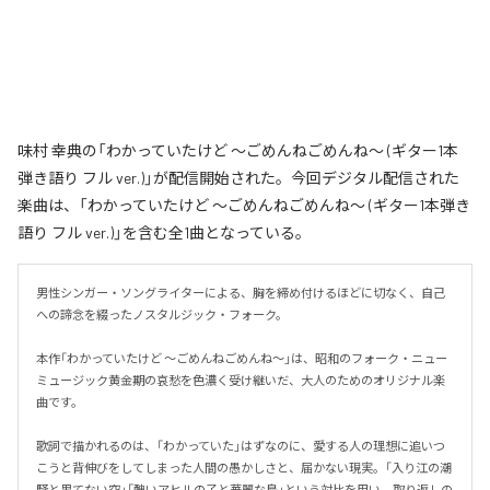
味村 幸典の「わかっていたけど ～ごめんねごめんね～ (ギター1本
弾き語り フル ver.)」が配信開始された。今回デジタル配信された
楽曲は、「わかっていたけど ～ごめんねごめんね～ (ギター1本弾き
語り フル ver.)」を含む全1曲となっている。
男性シンガー・ソングライターによる、胸を締め付けるほどに切なく、自己
への諦念を綴ったノスタルジック・フォーク。

本作「わかっていたけど ～ごめんねごめんね～」は、昭和のフォーク・ニュー
ミュージック黄金期の哀愁を色濃く受け継いだ、大人のためのオリジナル楽
曲です。

歌詞で描かれるのは、「わかっていた」はずなのに、愛する人の理想に追いつ
こうと背伸びをしてしまった人間の愚かしさと、届かない現実。「入り江の潮
騒と果てない空」「醜いアヒルの子と華麗な鳥」という対比を用い、取り返しの