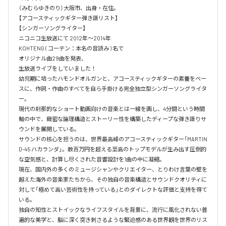
（みむらゆきのり）大阪市、出身・在住。

【アコースティックギター弾き語リスト】

【シンガーソングライター】

ニコニコ生放送にて 2012年～2014年　

KOHTENG ( コーテン：本名の音読み ) 名で

オリジナル曲29曲を発表、

生放送ライブをしていました！

幼児期に培ったハモンドオルガンと、アコースティックギターの素養をベー
スに、作詞・作曲のすべてを自ら手掛ける完全独立型シンガーソングライタ
ー。

現代の刹那的なショート動画向けの音楽とは一線を画し、4分間という時間
軸の中で、緻密な論理構造とストーリー性を構築したディープな弾き語りサ
ウンドを展開している。

サウンドの核心を担うのは、世界最高峰のアコースティックギター「MARTIN 
D-45 ハカランダ」。数百万円を超える至高のトップモデルが生み出す圧倒的
な空気感と、計算し尽くされた音響設計を1曲の中に凝縮。

現在、国内外の多くのミュージシャンやクリエイター、とりわけ言葉の壁を
越えた海外の音楽家たちから、その独自の音楽構造とサウンドクオリティに
対して「極めて高い芸術性を持っている」とのダイレクトな評価と支持を得て
いる。

独自の知性とストイックなライフスタイルを背景に、流行に風化されない普
遍的な美学と、脳に深く突き刺さるような緊迫感のある世界観を世界のリス