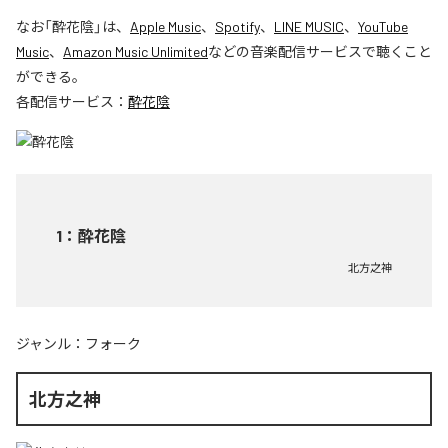
なお「
酔花陰
」は、
Apple Music
、
Spotify
、
LINE MUSIC
、
YouTube
Music
、
Amazon Music Unlimited
などの音楽配信サービスで聴くこと
ができる。
各配信サービス：
酔花陰
1
：
酔花陰
北方之神
ジャンル：
フォーク
北方之神