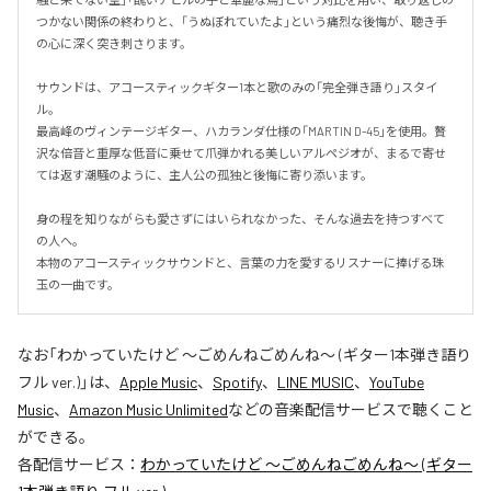
つかない関係の終わりと、「うぬぼれていたよ」という痛烈な後悔が、聴き手
の心に深く突き刺さります。

サウンドは、アコースティックギター1本と歌のみの「完全弾き語り」スタイ
ル。

最高峰のヴィンテージギター、ハカランダ仕様の「MARTIN D-45」を使用。贅
沢な倍音と重厚な低音に乗せて爪弾かれる美しいアルペジオが、まるで寄せ
ては返す潮騒のように、主人公の孤独と後悔に寄り添います。

身の程を知りながらも愛さずにはいられなかった、そんな過去を持つすべて
の人へ。

本物のアコースティックサウンドと、言葉の力を愛するリスナーに捧げる珠
玉の一曲です。
なお「
わかっていたけど ～ごめんねごめんね～ (ギター1本弾き語り
フル ver.)
」は、
Apple Music
、
Spotify
、
LINE MUSIC
、
YouTube
Music
、
Amazon Music Unlimited
などの音楽配信サービスで聴くこと
ができる。
各配信サービス：
わかっていたけど ～ごめんねごめんね～ (ギター