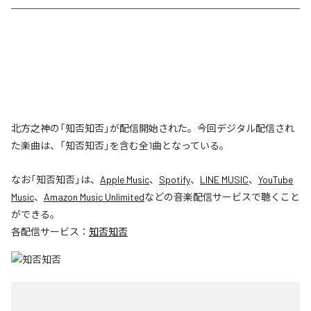
北方之神の「知否知否」が配信開始された。今回デジタル配信され
た楽曲は、「知否知否」を含む全1曲となっている。
なお「
知否知否
」は、
Apple Music
、
Spotify
、
LINE MUSIC
、
YouTube
Music
、
Amazon Music Unlimited
などの音楽配信サービスで聴くこと
ができる。
各配信サービス：
知否知否