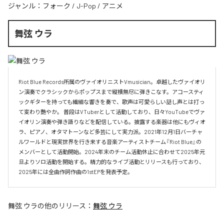
ジャンル：
フォーク
/
J-Pop
/
アニメ
舞弦 ウラ
Riot Blue Records所属のヴァイオリニストVmusician。卓越したヴァイオリ
ン演奏でクラシックからポップスまで縦横無尽に弾きこなす。アコースティ
ックギターを持っても繊細な響きを奏で、歌声は可愛らしい話し声とは打っ
て変わり艷やか。 普段はVTuberとして活動しており、日々YouTubeでヴァ
イオリン演奏や弾き語りなどを配信している。披露する楽器は他にもヴィオ
ラ、ピアノ、オタマトーンなど多芸にして実力派。2021年12月1日バーチャ
ルワールドと現実世界を行き来する音楽アーティストチーム『Riot Blue』の
メンバーとして活動開始。2024年末のチーム活動休止に合わせて2025年元
旦よりソロ活動を開始する。精力的なライブ活動とリリースも行っており、
2025年には全曲作詞作曲の1stEPを発表予定。
舞弦 ウラ
の他のリリース：
舞弦 ウラ