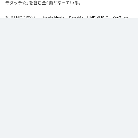
モダッチ☆」を含む全4曲となっている。
なお「
NIC♡RY
」は、
Apple Music
、
Spotify
、
LINE MUSIC
、
YouTube
Music
、
Amazon Music Unlimited
などの音楽配信サービスで聴くこと
ができる。
各配信サービス：
NIC♡RY
1
：
PEACE
NIC♡RY
2
：
サマグッタイム
NIC♡RY
3
：
踊るニンニコリン
NIC♡RY