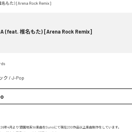
 (feat. 椎名もた) [Arena Rock Remix]
rds
ック
/
J-Pop
mo
26年4月より"遊園地系"AI楽曲をSunoにて現在230作品以上楽曲制作をしています。
