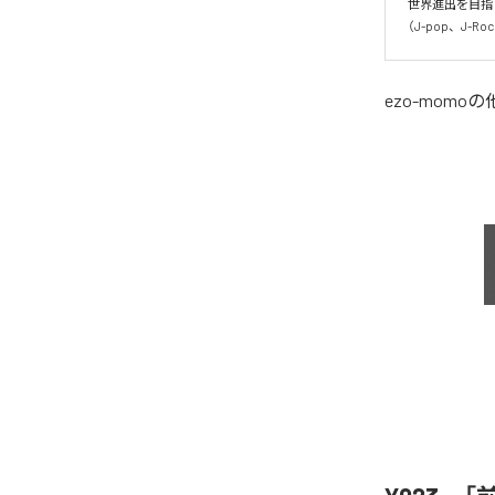
世界進出を目指
（J-pop、J-
ezo-momo
の