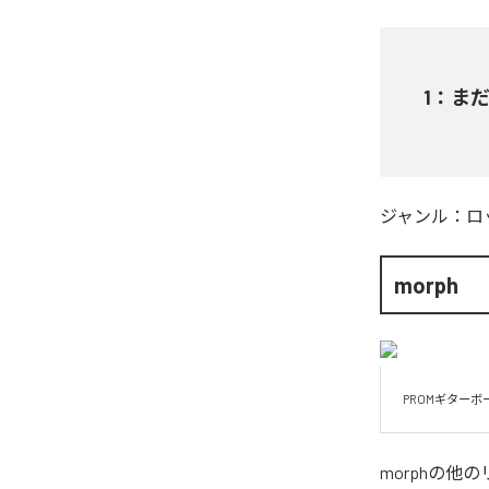
1
：
まだエ
ジャンル：
ロ
morph
PROMギター
morph
の他の