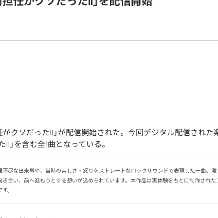
「前担任がクソだったII」を配信開始
前担任がクソだったII」が配信開始された。今回デジタル配信された
II」を含む全1曲となっている。
理不尽な出来事や、当時の苦しさ・怒りをストレートなロックサウンドで表現した一曲。激
向き合い、前へ進もうとする想いが込められています。本作品は実体験をもとに制作された
です。