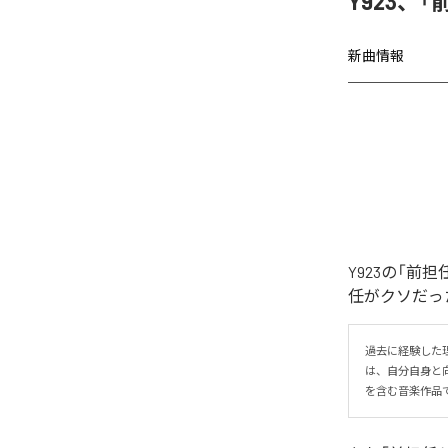
Y923、
新曲情報
Y923の「
任がクソだった
過去に経験した
は、自分自身と
を含む音楽作品