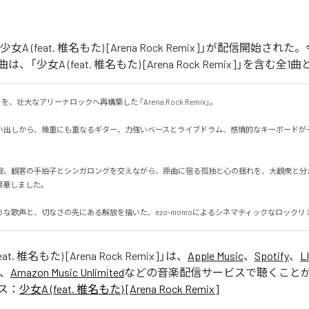
「少女A (feat. 椎名もた) [Arena Rock Remix]」が配信開始さ
「少女A (feat. 椎名もた) [Arena Rock Remix]」を含む
、壮大なアリーナロックへ再構築した 「Arena Rock Remix」。

い出しから、幾重にも重なるギター、力強いベースとライブドラム、感情的なキーボードが
寂、観客の手拍子とシンガロングを交えながら、原曲に宿る孤独と心の揺れを、大観衆と分
しました。

うな歌声と、切なさの先にある解放を描いた、ezo-momoによるシネマティックなロックリ
at. 椎名もた) [Arena Rock Remix]
」は、
Apple Music
、
Spotify
、
L
、
Amazon Music Unlimited
などの音楽配信サービスで聴くこと
ス：
少女A (feat. 椎名もた) [Arena Rock Remix]