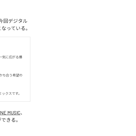
れた。今回デジタル
全1曲となっている。
一気に広がる爆
かち合う希望の
ミックスです。
INE MUSIC
、
ができる。