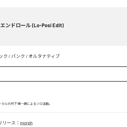
ンドロール (Lo-Posi Edit)
ック
/
パンク
/
オルタナティブ
ボーカルの丹下 輝一朗によるソロ活動。
リリース：
morph