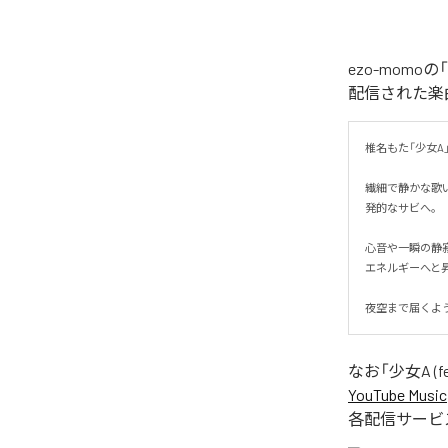
ezo-momoの
配信された楽曲は、
椎名もた「少女A」を
繊細で静かな歌
発的なサビへ。

心音や一瞬の静
エネルギーへと昇華
夜空まで届くよ
なお「
少女A (fe
YouTube Music
各配信サービ