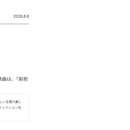
2026.8.8
楽曲は、「前担
しい言葉の裏に
フィクション性