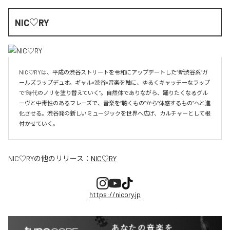
NIC♡RY
NIC♡RYは、平成の渋谷ストリートを令和にアップデートした“新渋谷系”ガ
ールズラップデュオ。ギャル×渋谷×音楽を軸に、ゆるくキャッチーなラップ
で“時代のノリを塗り替えていく”。自然体でありながら、踊りたくなるグル
ーヴと中毒性のあるフレーズで、音楽を“聴くもの”から“体感するもの”へと進
化させる。渋谷発の新しいミュージックを世界へ広げ、カルチャーとして根
付かせていく。
NIC♡RY
の他のリリース：
NIC♡RY
https://nicory.jp