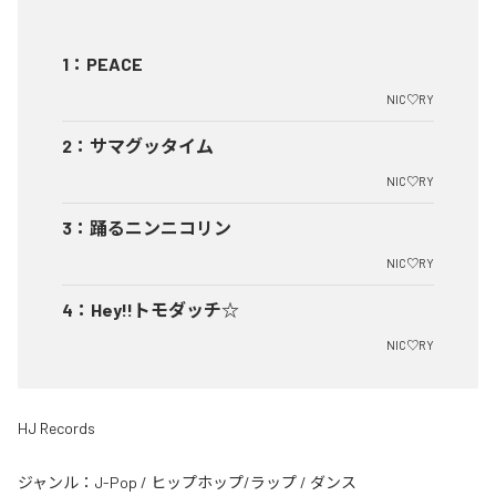
1
：
PEACE
NIC♡RY
2
：
サマグッタイム
NIC♡RY
3
：
踊るニンニコリン
NIC♡RY
4
：
Hey!!トモダッチ☆
NIC♡RY
HJ Records
ジャンル：
J-Pop
/
ヒップホップ/ラップ
/
ダンス