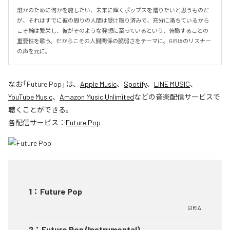
誰かのために何かを施したい、未来に輝くポップスを贈りたいと思うものだ
が、それはすでに彼の周りの人間は受け取り済みで、充分に満ちているから
こそ輪は繁栄し、彼がそのような発想に至っているという、俯瞰することの
重要性を歌う。だからこその人間関係の脆弱さをテーマに。GIRIAのリスナー
の声を元に。
なお「
Future Pop
」は、
Apple Music
、
Spotify
、
LINE MUSIC
、
YouTube Music
、
Amazon Music Unlimited
などの音楽配信サービスで
聴くことができる。
各配信サービス：
Future Pop
1
：
Future Pop
GIRIA
2
：
Future Pop (Instrumental)