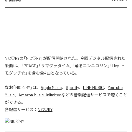
NIC♡RYの「NIC♡RY」が配信開始された。今回デジタル配信された
楽曲は、「PEACE」「サマグッタイム」「踊るニンニコリン」「Hey!!ト
モダッチ☆」を含む全4曲となっている。
なお「
NIC♡RY
」は、
Apple Music
、
Spotify
、
LINE MUSIC
、
YouTube
Music
、
Amazon Music Unlimited
などの音楽配信サービスで聴くこと
ができる。
各配信サービス：
NIC♡RY