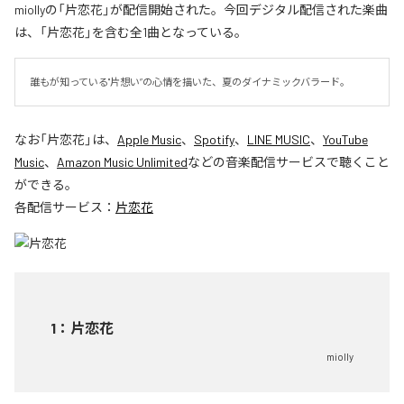
miollyの「片恋花」が配信開始された。今回デジタル配信された楽曲
は、「片恋花」を含む全1曲となっている。
誰もが知っている"片想い”の心情を描いた、夏のダイナミックバラード。
なお「
片恋花
」は、
Apple Music
、
Spotify
、
LINE MUSIC
、
YouTube
Music
、
Amazon Music Unlimited
などの音楽配信サービスで聴くこと
ができる。
各配信サービス：
片恋花
1
：
片恋花
miolly