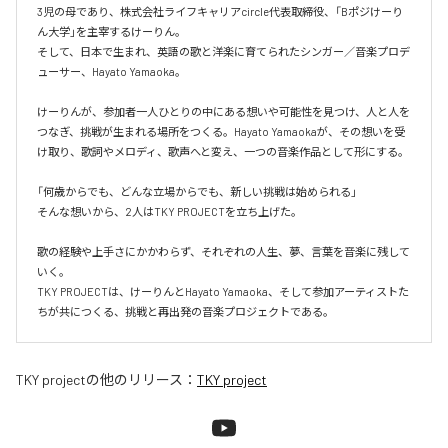
3児の母であり、株式会社ライフキャリアcircle代表取締役、「Bポジけーり
ん大学」を主宰するけーりん。

そして、日本で生まれ、英語の歌と洋楽に育てられたシンガー／音楽プロデ
ューサー、Hayato Yamaoka。

けーりんが、参加者一人ひとりの中にある想いや可能性を見つけ、人と人を
つなぎ、挑戦が生まれる場所をつくる。Hayato Yamaokaが、その想いを受
け取り、歌詞やメロディ、歌声へと変え、一つの音楽作品として形にする。

「何歳からでも、どんな立場からでも、新しい挑戦は始められる」

そんな想いから、2人はTKY PROJECTを立ち上げた。

歌の経験や上手さにかかわらず、それぞれの人生、夢、言葉を音楽に残して
いく。

TKY PROJECTは、けーりんとHayato Yamaoka、そして参加アーティストた
ちが共につくる、挑戦と再出発の音楽プロジェクトである。
TKY project
の他のリリース：
TKY project