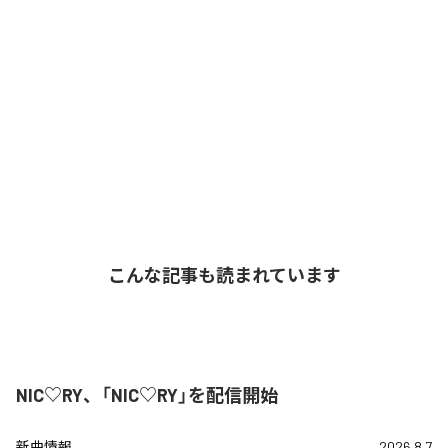
こんな記事も読まれています
NIC♡RY、「NIC♡RY」を配信開始
新曲情報
2026.8.7