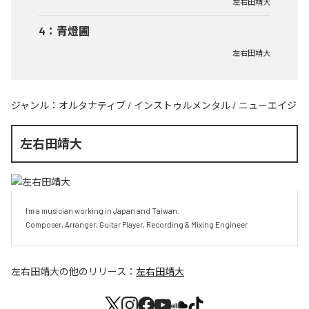
左右田靖大
4
：
青燈圃
左右田靖大
ジャンル：
オルタナティブ
/
インストゥルメンタル
/
ニューエイジ
左右田靖大
I'm a musician working in Japan and Taiwan.

Composer, Arranger, Guitar Player, Recording & Mixing Engineer
左右田靖大
の他のリリース：
左右田靖大