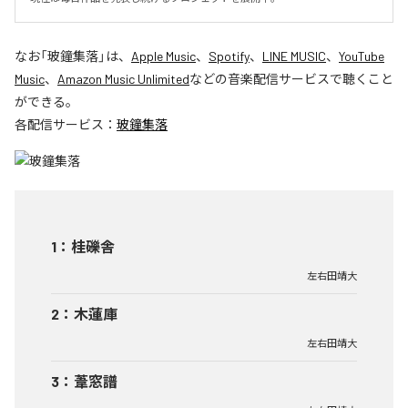
なお「
玻鐘集落
」は、
Apple Music
、
Spotify
、
LINE MUSIC
、
YouTube
Music
、
Amazon Music Unlimited
などの音楽配信サービスで聴くこと
ができる。
各配信サービス：
玻鐘集落
1
：
桂礫舎
左右田靖大
2
：
木蓮庫
左右田靖大
3
：
葦窓譜