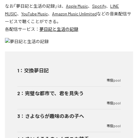
なお「
夢日記と生活の記録
」は、
Apple Music
、
Spotify
、
LINE
MUSIC
、
YouTube Music
、
Amazon Music Unlimited
などの音楽配信サ
ービスで聴くことができる。
各配信サービス：
夢日記と生活の記録
1
：
交換夢日記
零度pool
2
：
完璧な都市で、君を見失う
零度pool
3
：
さよならが趣味のあの子へ
零度pool