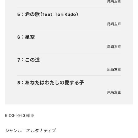
尾崎友直
5
：
君の歌 (feat. Tori Kudo)
尾崎友直
6
：
星空
尾崎友直
7
：
この道
尾崎友直
8
：
あなたはわたしの愛する子
尾崎友直
ROSE RECORDS
ジャンル：
オルタナティブ