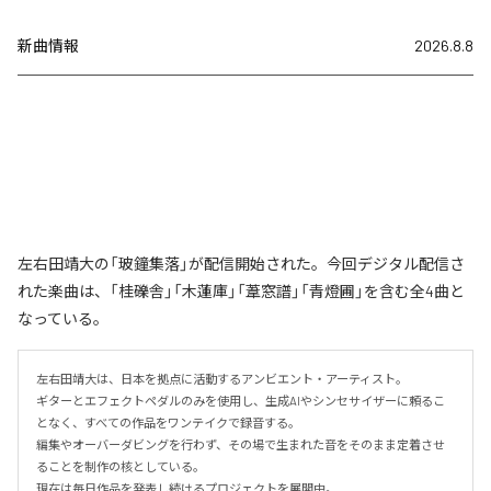
新曲情報
2026.8.8
左右田靖大の「玻鐘集落」が配信開始された。今回デジタル配信さ
れた楽曲は、「桂礫舎」「木蓮庫」「葦窓譜」「青燈圃」を含む全4曲と
なっている。
左右田靖大は、日本を拠点に活動するアンビエント・アーティスト。

ギターとエフェクトペダルのみを使用し、生成AIやシンセサイザーに頼るこ
となく、すべての作品をワンテイクで録音する。

編集やオーバーダビングを行わず、その場で生まれた音をそのまま定着させ
ることを制作の核としている。

現在は毎日作品を発表し続けるプロジェクトを展開中。