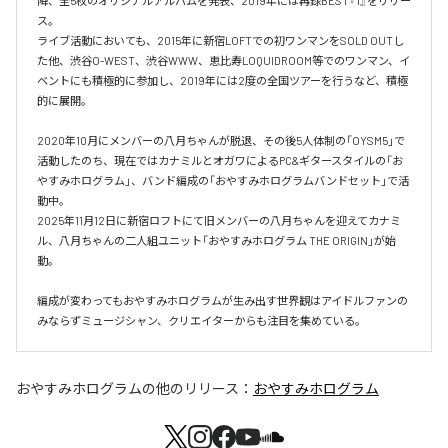
降、全5枚のオリジナルアルバムを発表、2019年には再録BEST『1』をリリー
ス。

ライブ活動においても、2015年に新宿LOFTでの初ワンマンをSOLD OUTし
た他、渋⾕O-WEST、渋⾕WWW、恵⽐寿LOQUIDROOM等でのワンマン、イ
ベントにも積極的に参加し、2019年には2度の全国ツアーを⾏うなど、積極
的に展開。

2020年10月にメンバーの八月ちゃんが脱退、その後5人体制の「OYSM5」で
活動したのち、現在ではカナミルとオガワによるPC&ギタースタイルの「お
やすみホログラム」、バンド編成の「おやすみホログラムバンドセット」で活
動中。

2025年11月12日に新宿ロフトにて旧メンバーの八月ちゃんを迎えてカナミ
ル、八月ちゃんの二人組ユニット「おやすみホログラム THE ORIGIN」が始
動。

編成が変わってもおやすみホログラムが⽣み出す世界観はアイドルファンの
おやすみホログラム
の他のリリース：
おやすみホログラム