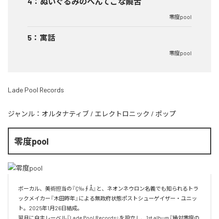
4
：
ぬいぐるみのへんてこな饒舌
零度pool
5
：
寓話
零度pool
Lade Pool Records
ジャンル：
オルタナティブ
/
エレクトロニック
/
ポップ
零度pool
ボーカル、美術担当の『Ç‰∮Å』と、ネオンネウロン名義でも知られるトラ
ックメイカー『木田昨年』による無政府状態ポストシューゲイザー・ユニッ
ト。2025年1月26日結成。

翌月に自主レーベル『Lade Pool Records』を設立し、1st album『絶対零度の