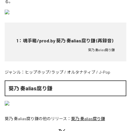
る。
1
：
魂手箱/prod.by 葵乃 奏alias腐り鎌 (再録音)
葵乃 奏alias腐り鎌
ジャンル：
ヒップホップ/ラップ
/
オルタナティブ
/
J-Pop
葵乃 奏alias腐り鎌
葵乃 奏alias腐り鎌
の他のリリース：
葵乃 奏alias腐り鎌