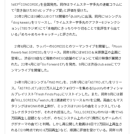
1stEP「CONCORDE」を全国発売。同作はライムスター宇多丸の連載コラムに
て「突き抜けた90’sヒップホップ愛」と評価を受けた。

　20年2月には川崎CLUB CITTA’開催の「@JAM」に出演。同月に1stシングル
「dog kawaii」をリリースし、「ライムスター宇多丸のアフター6 ジャンクシ
ョン」（TBSラジオ）にて「本格的にきっちりやり切ることで批評性すら出て
いる」「めちゃめちゃキャッチー」と評された。

　21年6月には、ラッパーのGOMESSとのツーマンライブを開催し、「Moon 
Reverb feat.GOMESS」をリリース。同年8月にはWEGO＆米原康正の企画に
登場し、渋谷109店など複数のWEGO店舗のビジョンにて紹介映像が展開さ
れた。22年4月には「Go Forward EP」を発売、9月には渋谷club asiaにてワ
ンマンライブを開催した。

　24年11月にはシングル「MAD MIC」を、25年1月には「ASTRO JET」をリリー
ス。「ASTRO JET」は22万人以上のフォロワーを集めるSpotifyのオフィシャ
ルプレイリスト「Fresh Finds Pop」にリストインした。また、同年9月には新
曲「KILL SCREEN」「watch」を2週連続でリリース＆MVを公開。両曲ともマス
タリングはWONKの井上幹が、ミックスはYUKIらの曲をミックスしている
コレナガタクロウが、それぞれ担当した。「KILL SCREEN」のMVは一晩で145
万回再生し話題となったが、のちにシステム上のバグ（偶然にもゲームのバ
グがテーマの曲で）と判明。しかし再公開した動画は6日で2万回以上再生さ
れる（12/9時点で約10.6万回再生）など、順調に評価を受けている。同年10月