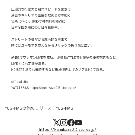
圧倒的な行動力と制作スピードを武器に

過去のキャリアの空白を埋めるかの如く

場所, ジャンル問わず神奈川を拠点に

日本全国を股に掛け日々奮闘中。

ストリートの描写から政治的な事まで.

時にはユーモアを交えながらリリックの振り幅は広い。

過去3度ワンマンLIVEを成功、LIVE BATTLEでも幾多の優勝を誇るなど、
LIVE力にも定評がある。

MC BATTLEでも優勝するなど現場叩き上げのリアルMCである。

official site

YATATERAS https://kamikaze013.stores.jp/
YOS-MAG
の他のリリース：
YOS-MAG
https://kamikaze013.stores.jp/