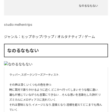
なのるなもない
studio melhentrips
ジャンル：
ヒップホップ/ラップ
/
オルタナティブ
/
ゲーム
なのるなもない
ラッパー,スポークンワーズアーティスト.

その声は深く,いくつもの色を持つ.

時に耳元で語りかけるように近く,どこかへ行ってしまいそうな程に遠い.

誰もが感じていながらも言葉にできない....そんな思いを言語化した詩が,リ
ズミカルにメロディアスに流れていく.

それは意味となり,イメージとなり,音楽となり,垣根を超えてどこまでも飛ん
でいく.
