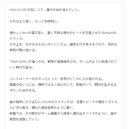
HIGH SCOREの向こうで、誰かの命が消えていく。

それはより速く、もっと効率的に。

懐かしい8bitの電子音と、重く不穏な現代のビートを交差させたYAMAANの
トラック。

その上を、なのるなもないのリリシズム、緩急を行き来するフロウ、多彩な
声色が駆け抜ける。

「WAR GAME」が描くのは、戦争が遠隔操作され、ゲームのように処理されて
いく時代の歪み。

コントローラーのボタンひとつで、世界のどこかに火が放たれる。

画面の向こうには、標的ではなく兵士がいて、家族がいて、明日を生きるは
ずだった命がある。

曲の随所に入り込むDJ SHUNのスクラッチは、言葉とビートの間をリズミカ
ルに切り裂き、壊れた通信音声のように響く。

終盤では、その断片がゲーム画面から現実へ漏れ出すノイズのように、曲の
景色を侵食していく。
