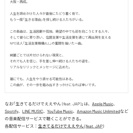
大阪・西成。

人生を諦めかけた人々が最後にたどり着く街で、

もう一度「生きる理由」を探し続ける人たちがいる。

この楽曲は、生活困窮や孤独、絶望の中でも前を向こうとする人々、

そして彼らに寄り添い、住居支援や生活支援を通じて再出発を支える

NPO法人「生活支援機構ALL」の奮闘を描いた一曲。

綺麗ごとでは片付けられない現実と、

それでも人を信じ、手を差し伸べ続ける人たちの姿を、

リアルなリリックとメッセージに込めた。

誰にでも、人生をやり直せる可能性はある。

この曲が、その一歩を踏み出すきっかけになれば幸いです。
なお「
生きてるだけでええやん (feat. JAP)
」は、
Apple Music
、
Spotify
、
LINE MUSIC
、
YouTube Music
、
Amazon Music Unlimited
など
の音楽配信サービスで聴くことができる。
各配信サービス：
生きてるだけでええやん (feat. JAP)