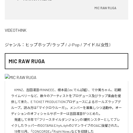
MIC RAW RUGA
VIDEOTHINK
ジャンル：
ヒップホップ/ラップ
/
J-Pop
/
アイドル(女性)
MIC RAW RUGA
　KMNZ、吉田凜音/RINNEEE、根本凪（ex.でんぱ組）、でか美ちゃん、初期
ライムベリーなど、数々のアーティストをプロデュース及びラップ楽曲を提
供して来た、E TICKET PRODUCTIONプロデュースによるガールズラップグ
ループ。読み方は「マイクロウルーガ」。メンバーを募集しつつ活動中。オー
ディションのオフィシャルサポーターは吉田凜音がつとめた。

　発進して半年で「フリースタイルダンジョン」の1期モンスターとしてブレ
イクしたラッパーのDOTAMAとhy4_4yhの2マンライブのOAに抜擢された。

　19年10月、「CONCORDE」「Right Now」などを収録した