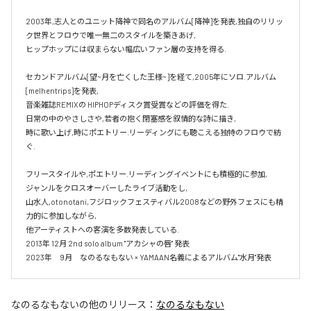
2003年,志人とのユニット降神で同名のアルバム[降神]を発表,独自のリリッ
ク世界とフロウで唯一無二のスタイルを築きあげ,

ヒップホップには収まらない幅広いファン層の支持を得る.

セカンドアルバム[望~月を亡くした王様~]を経て,2005年にソロ.アルバム 
[melhentrips]を発表,

音楽雑誌REMIXの HIPHOPディスク賞受賞などの評価を得た.

日常の中のやさしさや,若者の抱く閉塞感を叙情的な詩に描き,

時に歌い上げ,時にポエトリー.リーディングにも聴こえる独特のフロウで紡
ぐ.

フリースタイルや,ポエトリー.リーディングイベントにも積極的に参加,

ジャンルをクロスオーバーしたライブ活動をし,

山水人,otonotani,フジロックフェスティバル2008などの野外フェスにも精
力的に参加しながら,

他アーティストへの客演を多数発表している.

2013年 12月 2nd solo album "アカシャの唇" 発表

2023年　9月　なのるなもない × YAMAAN名義によるアルバム"水月"発表
なのるなもない
の他のリリース：
なのるなもない