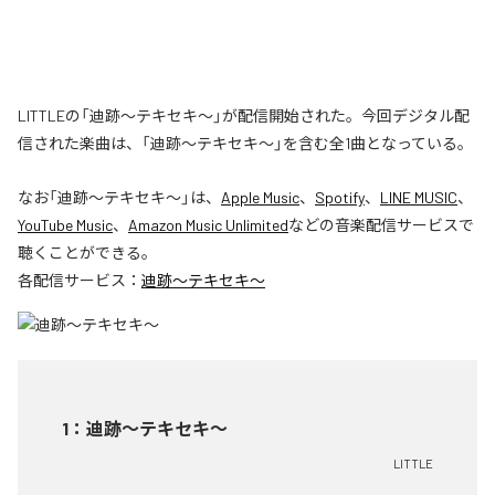
LITTLEの「迪跡〜テキセキ〜」が配信開始された。今回デジタル配
信された楽曲は、「迪跡〜テキセキ〜」を含む全1曲となっている。
なお「
迪跡〜テキセキ〜
」は、
Apple Music
、
Spotify
、
LINE MUSIC
、
YouTube Music
、
Amazon Music Unlimited
などの音楽配信サービスで
聴くことができる。
各配信サービス：
迪跡〜テキセキ〜
1
：
迪跡〜テキセキ〜
LITTLE