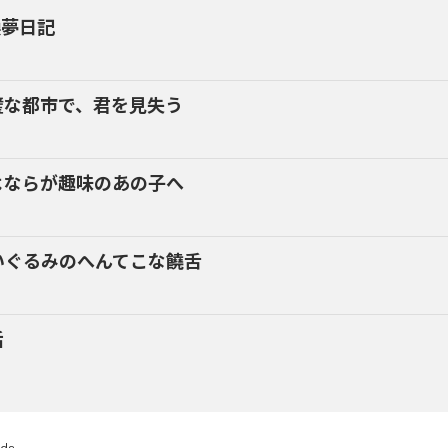
換夢日記
璧な都市で、君を見失う
よならが趣味のあの子へ
いぐるみのへんてこな饒舌
話
rds