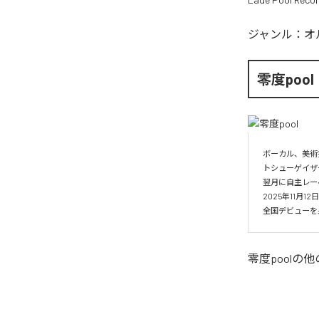
ジャンル：
オ
零度pool
ボーカル、美術
トシューゲイザー
翌月に自主レーベル
2025年11月1
全国デビューを果
零度pool
の他