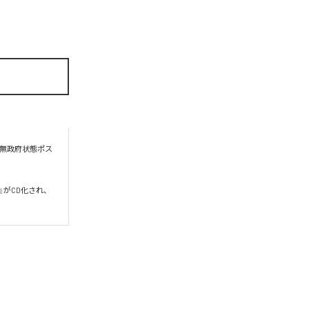
る無政府状態ポス
い』がCD化され、