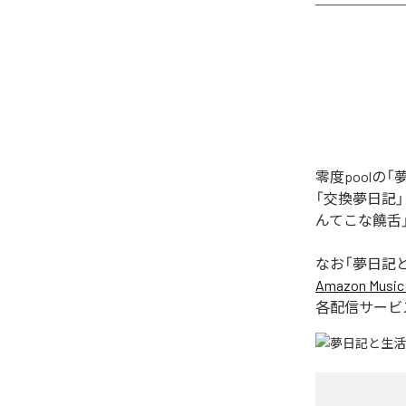
零度pool
「交換夢日記
んてこな饒舌
なお「
夢日記
Amazon Music 
各配信サービ