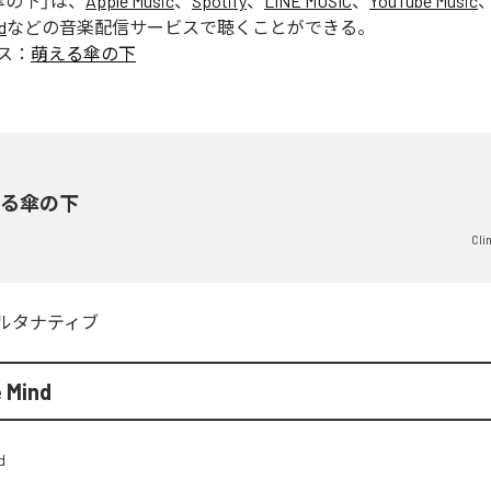
傘の下
」は、
Apple Music
、
Spotify
、
LINE MUSIC
、
YouTube Music
d
などの音楽配信サービスで聴くことができる。
ス：
萌える傘の下
える傘の下
Cli
ルタナティブ
 Mind