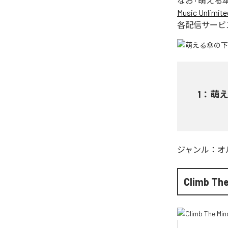
なお「
萌える
Music Unlimite
各配信サービ
1
：
萌
ジャンル：
オ
Climb The