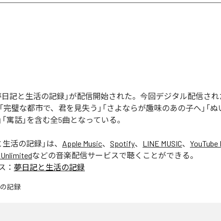
の「夢日記と生活の記録」が配信開始された。今回デジタル配信さ
」「完璧な都市で、君を見失う」「さよならが趣味のあの子へ」「
」「寓話」を含む全5曲となっている。
と生活の記録
」は、
Apple Music
、
Spotify
、
LINE MUSIC
、
YouTube 
Unlimited
などの音楽配信サービスで聴くことができる。
ス：
夢日記と生活の記録