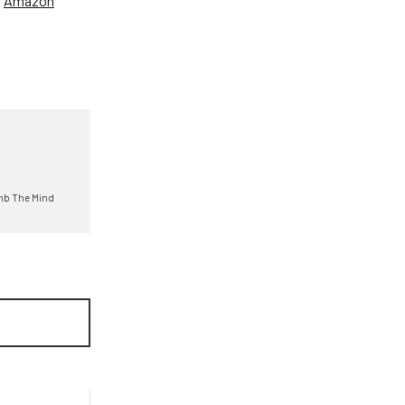
、
Amazon
mb The Mind