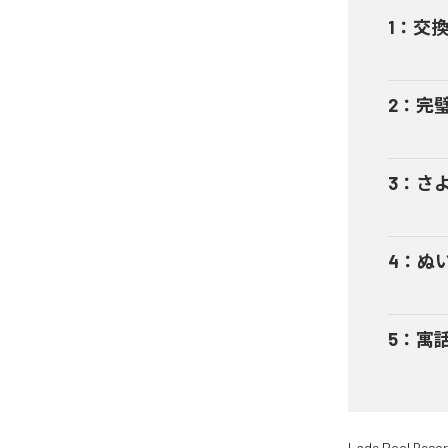
1
：
交
2
：
完
3
：
さ
4
：
ぬ
5
：
寓
Lade Pool Reco