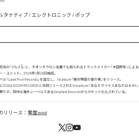
ルタナティブ
/
エレクトロニック
/
ポップ
担当の『Ç‰∮Å』と、ネオンネウロン名義でも知られるトラックメイカー『木田昨年』によ
・ユニット。2025年1月26日結成。

『Lade Pool Records』を設立し、1st album『絶対零度の夏の骨』をリリース。

2日にSODA ROOM RECORDSと共同リリースされた3rd album『あなたマイナスあなたはせか
たす。同作は海外レーベルであるGerpfast Recordsからカセット化もされている。
のリリース：
零度pool