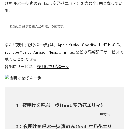
けを呼ぶ一歩 声のみ (feat. 空乃花エリィ)」を含む全2曲となってい
る。
強敵と対峙する主人公の戦いの歌です。
なお「
夜明けを呼ぶ一歩
」は、
Apple Music
、
Spotify
、
LINE MUSIC
、
YouTube Music
、
Amazon Music Unlimited
などの音楽配信サービスで
聴くことができる。
各配信サービス：
夜明けを呼ぶ一歩
1
：
夜明けを呼ぶ一歩 (feat. 空乃花エリィ)
中村浩三
2
：
夜明けを呼ぶ一歩 声のみ (feat. 空乃花エリ