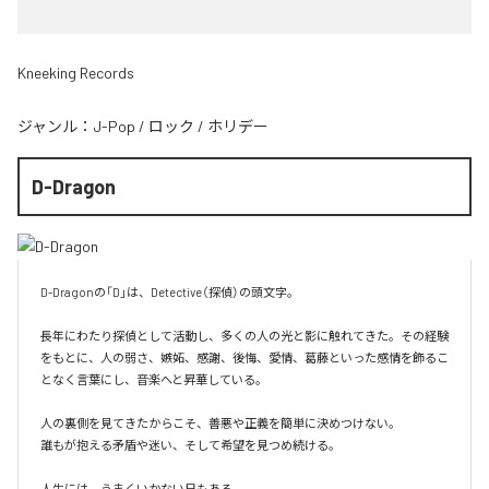
Kneeking Records
ジャンル：
J-Pop
/
ロック
/
ホリデー
D-Dragon
D-Dragonの「D」は、Detective（探偵）の頭文字。

長年にわたり探偵として活動し、多くの人の光と影に触れてきた。その経験
をもとに、人の弱さ、嫉妬、感謝、後悔、愛情、葛藤といった感情を飾るこ
となく言葉にし、音楽へと昇華している。

人の裏側を見てきたからこそ、善悪や正義を簡単に決めつけない。

誰もが抱える矛盾や迷い、そして希望を見つめ続ける。

人生には、うまくいかない日もある。
