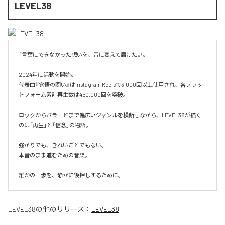
LEVEL38
「言葉にできなかった想いを、音に変えて届けたい。」

2024年に活動を開始。

代表曲『覚悟の闘い』はInstagram Reelsで3,000回以上使用され、各プラッ
トフォーム累計再生数は450,000回を突破。

ロックからバラードまで幅広いジャンルを横断しながら、LEVEL38が描く
のは「再生」と「信念」の物語。

強がりでも、きれいごとでもない。

本音のまま進むための音楽。

誰かの一歩を、静かに後押しするために。
LEVEL38
の他のリリース：
LEVEL38