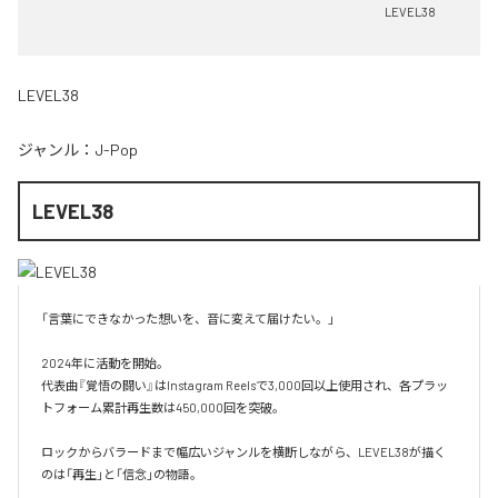
LEVEL38
LEVEL38
ジャンル：
J-Pop
LEVEL38
「言葉にできなかった想いを、音に変えて届けたい。」

2024年に活動を開始。

代表曲『覚悟の闘い』はInstagram Reelsで3,000回以上使用され、各プラッ
トフォーム累計再生数は450,000回を突破。

ロックからバラードまで幅広いジャンルを横断しながら、LEVEL38が描く
のは「再生」と「信念」の物語。
