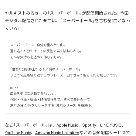
ヤルキストみるきーの「スーパーボール」が配信開始された。今回
デジタル配信された楽曲は、「スーパーボール」を含む全1曲となっ
ている。
スーパーボールに自分を重ねた一曲。

落ち込んだ分だけ、その反動で高く跳ねられる。

そんな気持ちを込めて作りました。

「落ちた分跳ね上がる！／俺はスーパーボール」

サビで何度も繰り返すこのフレーズ、口ずさんでもらえたら嬉しいです。

milky

広島を拠点に活動するRapper。

作詞・作曲・編曲・映像制作まで、すべて自分の手で。

満月の日にMVをリリースする「満月シリーズ」を継続中。
なお「
スーパーボール
」は、
Apple Music
、
Spotify
、
LINE MUSIC
、
YouTube Music
、
Amazon Music Unlimited
などの音楽配信サービスで