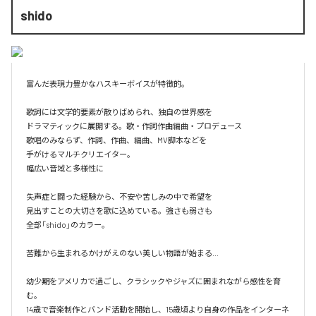
shido
富んだ表現力豊かなハスキーボイスが特徴的。

​歌詞には文学的要素が散りばめられ、独自の世界感を

ドラマティックに展開する。歌・作詞作曲編曲・プロデュース

歌唱のみならず、作詞、作曲、編曲、MV脚本などを

手がけるマルチクリエイター。

幅広い音域と多様性に

失声症と闘った経験から、不安や苦しみの中で希望を

見出すことの大切さを歌に込めている。強さも弱さも

全部「shido」のカラー。

苦難から生まれるかけがえのない美しい物語が始まる...

幼少期をアメリカで過ごし、クラシックやジャズに囲まれながら感性を育
む。

14歳で音楽制作とバンド活動を開始し、15歳頃より自身の作品をインターネ