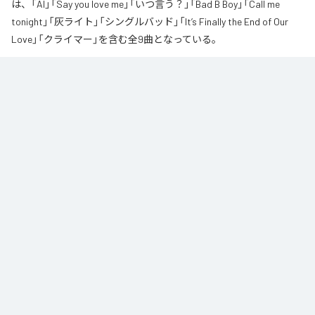
は、「AI」「Say you love me」「いつ言う？」「Bad B Boy」「Call me
tonight」「灰ライト」「シングルバッド」「It’s Finally the End of Our
Love」「クライマー」を含む全9曲となっている。
なお「
∞
」は、
Apple Music
、
Spotify
、
LINE MUSIC
、
YouTube Music
、
Amazon Music Unlimited
などの音楽配信サービスで聴くことができ
る。
各配信サービス：
∞
1
：
AI
高瀬統也
2
：
Say you love me
高瀬統也