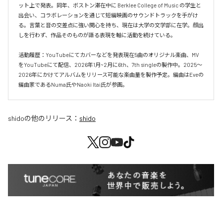
ット上で発表。同年、ボストン滞在中に Berklee College of Music の学生と
出会い、コラボレーションを通じて短編映画のサウンドトラックを手がけ
る。言葉と音の交差点に強い関心を持ち、現在は大学の文学部に在学。顔出
しを行わず、作品そのものが語る表現を軸に活動を続けている。

活動履歴：YouTubeにてカバーなどを発表現在5曲のオリジナル楽曲、MV
をYouTubeにて配信、2026年1月~2月に6th、7th singleの製作中。2025〜
2026年にかけてアルバムをリリース可能な楽曲量を製作予定。編曲はEveの
編曲家であるNuma氏やNaoki Itai氏が参画。
shido
の他のリリース：
shido