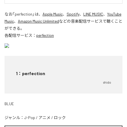
なお「
perfection
」は、
Apple Music
、
Spotify
、
LINE MUSIC
、
YouTube
Music
、
Amazon Music Unlimited
などの音楽配信サービスで聴くこと
ができる。
各配信サービス：
perfection
1
：
perfection
shido
BLUE
ジャンル：
J-Pop
/
アニメ
/
ロック