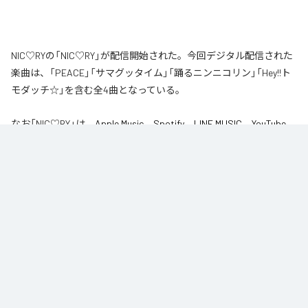
NIC♡RYの「NIC♡RY」が配信開始された。今回デジタル配信された
楽曲は、「PEACE」「サマグッタイム」「踊るニンニコリン」「Hey!!ト
モダッチ☆」を含む全4曲となっている。
なお「
NIC♡RY
」は、
Apple Music
、
Spotify
、
LINE MUSIC
、
YouTube
Music
、
Amazon Music Unlimited
などの音楽配信サービスで聴くこと
ができる。
各配信サービス：
NIC♡RY
1
：
PEACE
NIC♡RY