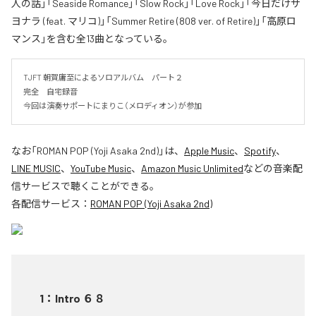
人の話」「Seaside Romance」「Slow Rock」「Love Rock」「今日だけサ
ヨナラ (feat. マリコ)」「Summer Retire (808 ver. of Retire)」「高原ロ
マンス」を含む全13曲となっている。
TJFT 朝賀庸至によるソロアルバム　パート２

完全　自宅録音

今回は演奏サポートにまりこ（メロディオン）が参加
なお「
ROMAN POP (Yoji Asaka 2nd)
」は、
Apple Music
、
Spotify
、
LINE MUSIC
、
YouTube Music
、
Amazon Music Unlimited
などの音楽配
信サービスで聴くことができる。
各配信サービス：
ROMAN POP (Yoji Asaka 2nd)
1
：
Intro ６８