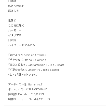
日本語

私たちの声を

届けよう

世界初

こころに届く

ハーモニー

イタリア語

日本語

ハイブリッドアルバム

「届けよう / Facciamo Arrivare」

「手をつなご / Mano Nella Mano」

「夏空と歌おう / Cantiamo Con Il Cielo DEstate」

「初夏の出会い / LIncontro DInizio Estate」

4曲 × 2言語 = 8トラック。

アーティスト名: Munehiro.T

ボーカル: ミー & SUNOKO BAND

詩 制作: Munehiro.T ムネヒロ

制作パートナー: Claude(クロード)