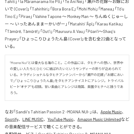
Tahiti」「Ia Māramarama Ite Pō」「Te Ani Nei」「瀬戸の花嫁～お嫁にお
いで (Cover)」「Tahirihiri」「Bora Bora E」「Mohi Mohi」「Manea」「Tōʻu
Tino E」「Pirae」「Vahine Tapone 〜 Monkey Man 〜 ちんぬくじゅーし
ー 〜 いったあんままーかいがー」「Matahiti ʻĀpī」「Karau Katika」
「Tāmūrē, Tāmūrē!」「Outʻi」「Mauruuru A Vau」「Pūariʻi～Shaq's
Prayer」「ひょっこりひょうたん島 (Cover)」を含む全22曲となって
いる。
“Moana Nui”とは偉大なる海のこと。この作品には、タヒチへの想い、世界中
の愛しい人たちとひとつに結ばれたいというサンディーの祈りが込められて
いる。トラディショナルなタヒチアンナンバーから「瀬戸の花嫁」「お嫁におい
で」「ひょっこりひょうたん島」をタヒチアンテイストにアレンジ。トライバル
ビート”オテア”も収録。甘い楽曲とアレンジは南国、楽園タヒチへと誘うであ
ろう。
なお「
Sandii's Tahitian Passion 2 -MOANA NUI-
」は、
Apple Music
、
Spotify
、
LINE MUSIC
、
YouTube Music
、
Amazon Music Unlimited
など
の音楽配信サービスで聴くことができる。