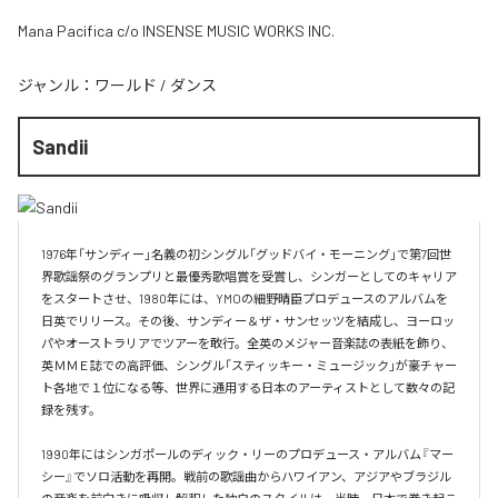
Mana Pacifica c/o INSENSE MUSIC WORKS INC.
ジャンル：
ワールド
/
ダンス
Sandii
1976年「サンディー」名義の初シングル「グッドバイ・モーニング」で第7回世
界歌謡祭のグランプリと最優秀歌唱賞を受賞し、シンガーとしてのキャリア
をスタートさせ、1980年には、YMOの細野晴臣プロデュースのアルバムを
日英でリリース。その後、サンディー＆ザ・サンセッツを結成し、ヨーロッ
パやオーストラリアでツアーを敢行。全英のメジャー音楽誌の表紙を飾り、
英ＭＭＥ誌での高評価、シングル「スティッキー・ミュージック」が豪チャー
ト各地で１位になる等、世界に通用する日本のアーティストとして数々の記
録を残す。 

1990年にはシンガポールのディック・リーのプロデュース・アルバム『マー
シー』でソロ活動を再開。戦前の歌謡曲からハワイアン、アジアやブラジル