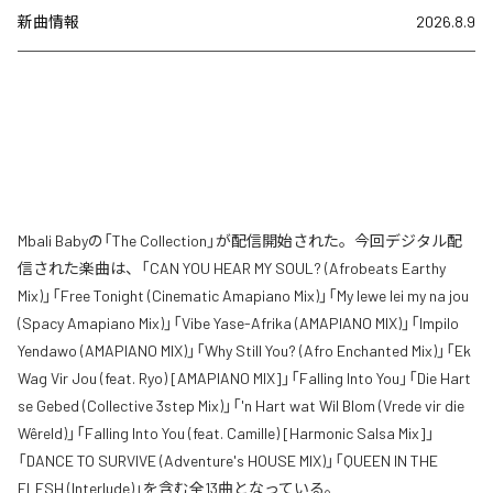
新曲情報
2026.8.9
Mbali Babyの「The Collection」が配信開始された。今回デジタル配
信された楽曲は、「CAN YOU HEAR MY SOUL? (Afrobeats Earthy
Mix)」「Free Tonight (Cinematic Amapiano Mix)」「My lewe lei my na jou
(Spacy Amapiano Mix)」「Vibe Yase-Afrika (AMAPIANO MIX)」「Impilo
Yendawo (AMAPIANO MIX)」「Why Still You? (Afro Enchanted Mix)」「Ek
Wag Vir Jou (feat. Ryo) [AMAPIANO MIX]」「Falling Into You」「Die Hart
se Gebed (Collective 3step Mix)」「'n Hart wat Wil Blom (Vrede vir die
Wêreld)」「Falling Into You (feat. Camille) [Harmonic Salsa Mix]」
「DANCE TO SURVIVE (Adventure's HOUSE MIX)」「QUEEN IN THE
FLESH (Interlude)」を含む全13曲となっている。