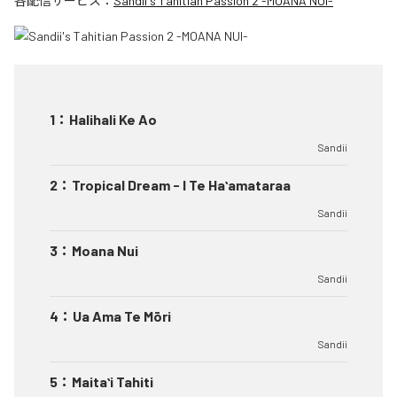
各配信サービス：
Sandii's Tahitian Passion 2 -MOANA NUI-
1
：
Halihali Ke Ao
Sandii
2
：
Tropical Dream - I Te Haʻamataraa
Sandii
3
：
Moana Nui
Sandii
4
：
Ua Ama Te Mōri
Sandii
5
：
Maitaʻi Tahiti