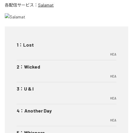
各配信サービス：
Salamat
1
：
Lost
HEA
2
：
Wicked
HEA
3
：
U & I
HEA
4
：
Another Day
HEA
5
：
Whispers