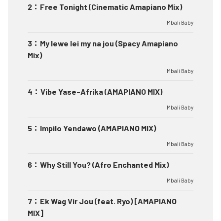
2
：
Free Tonight (Cinematic Amapiano Mix)
Mbali Baby
3
：
My lewe lei my na jou (Spacy Amapiano
Mix)
Mbali Baby
4
：
Vibe Yase-Afrika (AMAPIANO MIX)
Mbali Baby
5
：
Impilo Yendawo (AMAPIANO MIX)
Mbali Baby
6
：
Why Still You? (Afro Enchanted Mix)
Mbali Baby
7
：
Ek Wag Vir Jou (feat. Ryo) [AMAPIANO
MIX]