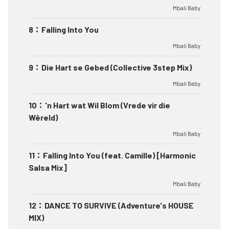
Mbali Baby
8
：
Falling Into You
Mbali Baby
9
：
Die Hart se Gebed (Collective 3step Mix)
Mbali Baby
10
：
'n Hart wat Wil Blom (Vrede vir die
Wêreld)
Mbali Baby
11
：
Falling Into You (feat. Camille) [Harmonic
Salsa Mix]
Mbali Baby
12
：
DANCE TO SURVIVE (Adventure's HOUSE
MIX)