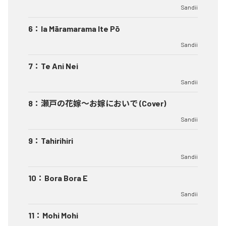
Sandii
6
：
Ia Māramarama Ite Pō
Sandii
7
：
Te Ani Nei
Sandii
8
：
瀬戸の花嫁～お嫁においで (Cover)
Sandii
9
：
Tahirihiri
Sandii
10
：
Bora Bora E
Sandii
11
：
Mohi Mohi