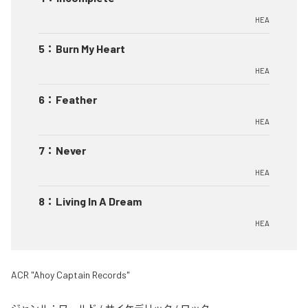
HEA
5
：
Burn My Heart
HEA
6
：
Feather
HEA
7
：
Never
HEA
8
：
Living In A Dream
HEA
ACR "Ahoy Captain Records"