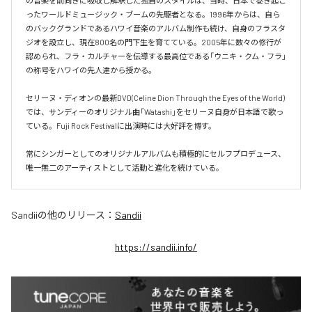
の音楽を前向きに吸収し解釈した独自のスタイルは、当時、日本で巻き起こ
ったワールドミュージック・ブームの先駆者となる。1996年からは、自ら
のバックグランドであるハワイ音楽のアルバム制作も続け、自身のフラスタ
ジオを設立し、現在800名の門下生を育てている。2005年に数々の修行が
認められ、フラ・カルチャーを伝導する最高位である「ウニキ・クム・フラ」
の称号をハワイの先人達から授かる。

セリーヌ・ディオンの最新DVD(Celine Dion Through the Eyes of the World)
では、サンディーのオリジナル曲「Watashi」をセリーヌ自身が日本語で歌っ
ている。Fuji Rock Festivalに出演時には大好評を博す。

常にシンガーとしてのオリジナルアルバムも積極的にセルフプロデュース、
Sandii
の他のリリース：
Sandii
https://sandii.info/