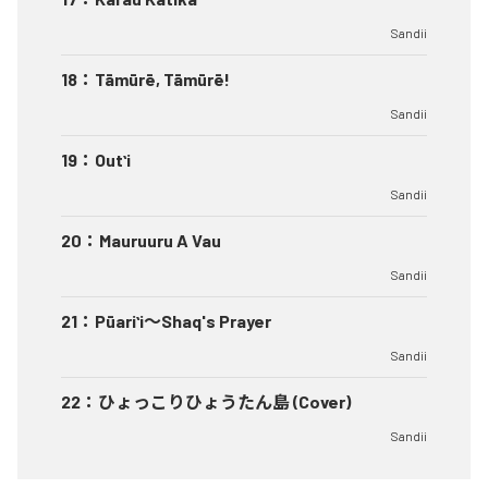
Sandii
18
：
Tāmūrē, Tāmūrē!
Sandii
19
：
Outʻi
Sandii
20
：
Mauruuru A Vau
Sandii
21
：
Pūariʻi～Shaq's Prayer
Sandii
22
：
ひょっこりひょうたん島 (Cover)
Sandii