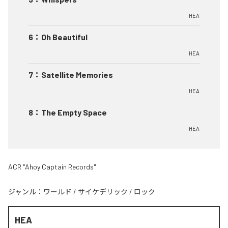
HEA
6
：
Oh Beautiful
HEA
7
：
Satellite Memories
HEA
8
：
The Empty Space
HEA
ACR "Ahoy Captain Records"
ジャンル：
ワールド
/
サイケデリック
/
ロック
HEA