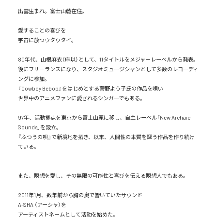
出雲生まれ。富士山麓在住。

愛することの喜びを

宇宙に放つウタウタイ。

80年代、山根麻衣（麻以）として、11タイトルをメジャーレーベルから発表。

後にフリーランスになり、スタジオミュージシャンとして多数のレコーディ
ングに参加。

『Cowboy Bebop』をはじめとする菅野よう子氏の作品を唄い

世界中のアニメファンに愛されるシンガーでもある。

97年、活動拠点を東京から富士山麗に移し、自主レーベル「New Archaic 
Sounds」を設立。​

『ふつうの唄』で新境地を拓き、以来、人間性の本質を謳う作品を作り続け
ている。

また、瞑想を愛し、その無限の可能性と喜びを伝える瞑想人でもある。

2011年1月、数年前から胸の奥で響いていたサウンド

A-SHA （アーシャ）を

アーティストネームとして活動を始めた。