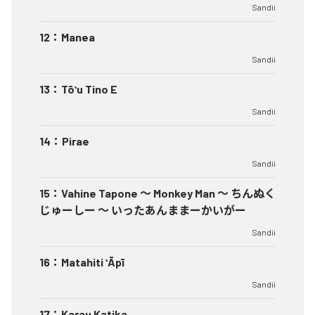
Sandii
12
：
Manea
Sandii
13
：
Tōʻu Tino E
Sandii
14
：
Pirae
Sandii
15
：
Vahine Tapone 〜 Monkey Man 〜 ちんぬく
じゅーしー 〜 いったあんままーかいがー
Sandii
16
：
Matahiti ʻĀpī
Sandii
17
：
Karau Katika