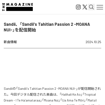
Sandii、「Sandii's Tahitian Passion 2 -MOANA
NUI-」を配信開始
新曲情報
2024.10.25
Sandiiの「Sandii's Tahitian Passion 2 -MOANA NUI-」が配信開始され
た。今回デジタル配信された楽曲は、「Halihali Ke Ao」「Tropical
Dream - I Te Haʻamataraa」「Moana Nui」「Ua Ama Te Mōri」「Maitaʻi