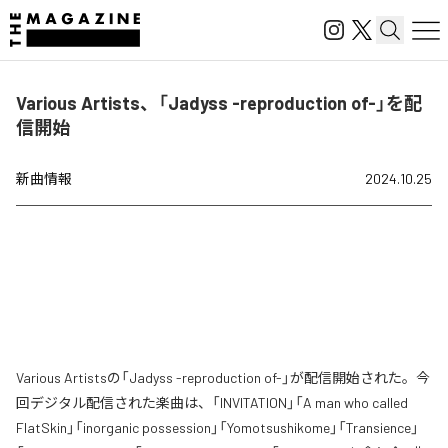
Various Artists、「Jadyss -reproduction of-」を配
信開始
新曲情報
2024.10.25
Various Artistsの「Jadyss -reproduction of-」が配信開始された。今
回デジタル配信された楽曲は、「INVITATION」「A man who called
FlatSkin」「inorganic possession」「Yomotsushikome」「Transience」