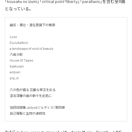
「kousaku no izumi」「critical point^liberty」「parallaxis」を含む全8曲
となっている。
幽玄・勇壮・潜在意識下の無限

Loxo

SoJuKaNoU

a landscape of void of beauty

八岐大蛇

House Of Tapes

byakusyn

anbien

psy_xl

八の色が綴る 荘厳な翠玉を彩る

混沌深層の曲の数々を此処に

協同収録集 Jadyss(ジェディス）第四弾

自己複製と生物の連続性