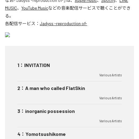
なお「
Jadyss -reproduction of-
」は、
Apple Music
、
Spotify
、
LINE
MUSIC
、
YouTube Music
などの音楽配信サービスで聴くことができ
る。
各配信サービス：
Jadyss -reproduction of-
1
：
INVITATION
Various Artists
2
：
A man who called FlatSkin
Various Artists
3
：
inorganic possession
Various Artists
4
：
Yomotsushikome