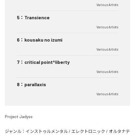
Various Artists
5
：
Transience
Various Artists
6
：
kousaku no izumi
Various Artists
7
：
critical point^liberty
Various Artists
8
：
parallaxis
Various Artists
Project Jadyss
ジャンル：
インストゥルメンタル
/
エレクトロニック
/
オルタナテ