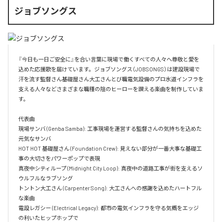
ジョブソングス
『今日も一日ご安全に』を合い言葉に現場で働くすべての人々へ尊敬と愛を
込めた応援歌を届けています。ジョブソングス（JOBSONGS）は建設現場で
汗を流す監督さん基礎屋さん大工さんとび職電気設備のプロ水道インフラを
支える人々などさまざまな職種の陰のヒーローを讃える楽曲を制作していま
す。

代表曲  

現場サンバ (Genba Samba): 工事現場を運営する監督さんの気持ちを込めた
元気なサンバ  

HOT HOT 基礎屋さん (Foundation Crew): 見えない部分が一番大事な基礎工
事の大切さをパワーポップで表現  

真夜中シティループ (Midnight City Loop): 真夜中の道路工事が街を支えるソ
ウルフルなラブソング  

トントン大工さん (Carpenter Song): 大工さんへの感謝を込めたハートフル
な楽曲  

電設レガシー (Electrical Legacy): 都市の電気インフラを守る気概をエッジ
の利いたヒップホップで  
