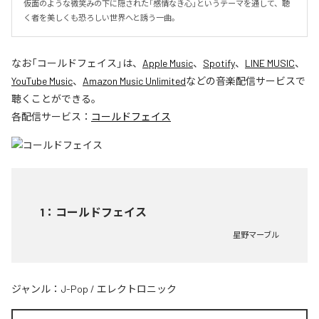
仮面のような微笑みの下に隠された「感情なき心」というテーマを通して、聴
く者を美しくも恐ろしい世界へと誘う一曲。
なお「
コールドフェイス
」は、
Apple Music
、
Spotify
、
LINE MUSIC
、
YouTube Music
、
Amazon Music Unlimited
などの音楽配信サービスで
聴くことができる。
各配信サービス：
コールドフェイス
1
：
コールドフェイス
星野マーブル
ジャンル：
J-Pop
/
エレクトロニック