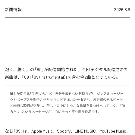
新曲情報
2026.8.9
泡く、脆く。の「89」が配信開始された。今回デジタル配信された
楽曲は、「89」「89 (Instrumental)」を含む全2曲となっている。
誰もが抱える「生きづらさ」や「自分を愛せない気持ち」を、ダンスミュージッ
クとポップスを融合させたサウンドで描いた一曲です。 疾走感のあるビート
と繊細な歌詞が交差し、苦しさの中にも小さな希望を見つけ出していく。 「味
方だよ」というメッセージが、心にそっと寄り添う作品です。
なお「
89
」は、
Apple Music
、
Spotify
、
LINE MUSIC
、
YouTube Music
、