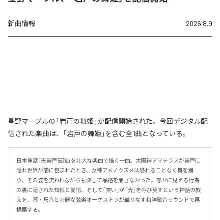
新曲情報
2026.8.9
星野マーブルの「岩戸の舞姫」が配信開始された。今回デジタル配
信された楽曲は、「岩戸の舞姫」を含む全1曲となっている。
日本神話「天岩戸伝説」を壮大な楽曲で描く一曲。太陽神アマテラスが岩戸に
隠れ世界が闇に包まれたとき、女神アメノウズメは恐れることなく舞を踊
り、その姿を笑われながらも決して品格を崩さなかった。愚かに見える行為
の裏に隠された知性と覚悟、そして「笑い」が「光」を呼び戻すという神話の教
えを、琴・尺八と壮麗な弦楽オーケストラが織りなす和洋融合サウンドで再
構築する。