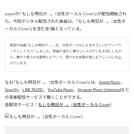
sayuriの「もしも明日が…。 (女性ボーカル Cover)」が配信開始され
た。今回デジタル配信された楽曲は、「もしも明日が…。 (女性ボ
ーカル Cover)」を含む全1曲となっている。
昭和の名曲「もしも明日が…。」を、女性ボーカルによるやさしいピアノバラ
ードとしてカバーしました。原曲の温かく懐かしいメロディを大切にしなが
ら、静かで柔らかな歌声とピアノで、穏やかな余韻を感じるアレンジに仕上
げています。
なお「
もしも明日が…。 (女性ボーカル Cover)
」は、
Apple Music
、
Spotify
、
LINE MUSIC
、
YouTube Music
、
Amazon Music Unlimited
など
の音楽配信サービスで聴くことができる。
各配信サービス：
もしも明日が…。 (女性ボーカル Cover)