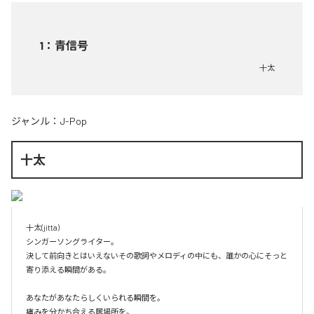
1
：
青信号
十太
ジャンル：
J-Pop
十太
十太(jitta)

シンガーソングライター。

決して前向きとはいえないその歌詞やメロディの中にも、誰かの心にそっと
寄り添える瞬間がある。

あなたがあなたらしくいられる瞬間を。

痛みを分かち合える居場所を。