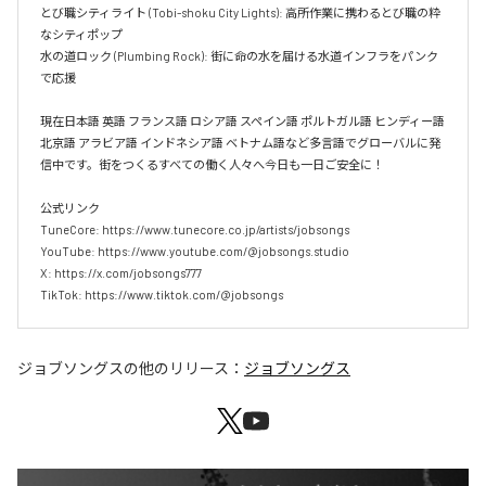
とび職シティライト (Tobi-shoku City Lights): 高所作業に携わるとび職の粋
なシティポップ  

水の道ロック (Plumbing Rock): 街に命の水を届ける水道インフラをパンク
で応援

現在日本語 英語 フランス語 ロシア語 スペイン語 ポルトガル語 ヒンディー語 
北京語 アラビア語 インドネシア語 ベトナム語など多言語でグローバルに発
信中です。街をつくるすべての働く人々へ今日も一日ご安全に！

公式リンク

TuneCore: https://www.tunecore.co.jp/artists/jobsongs

YouTube: https://www.youtube.com/@jobsongs.studio

X: https://x.com/jobsongs777

TikTok: https://www.tiktok.com/@jobsongs
ジョブソングス
の他のリリース：
ジョブソングス