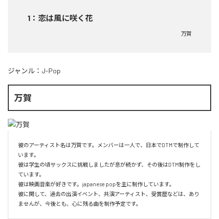
1
：
恋は風に咲く花
万賀
ジャンル：
J-Pop
万賀
彼のアーティスト名は万賀です。メンバーは一人で、日本でDTMで制作して
います。

彼は学生の頃サックスに挑戦しましたが息が続かず、その後はDTM制作をし
ています。

彼は映画音楽が好きです。japanese popを主に制作しています。

彼に関して、過去の出演イベント、共演アーティスト、受賞歴などは、あり
ませんが、今後とも、心に残る曲を制作予定です。