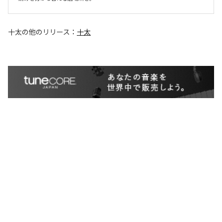
十太
の他のリリース：
十太