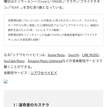
曜日はミソラーメン〜 (Cover)」「ONABE」「クラゲ」「フライドチキ
ン」「YEAR…」を含む全11曲となっている。
忌野清志郎に「ロックンロールの原点」と評されたロックバンド、サルサガム
テープが2014年に発表した20周年記念アルバム「シアワセベイビイ」。結成30
周年を迎えた2024年、ついにサブスク解禁！

忌野清志郎をフィーチャーした名曲「ONABE」や長嶋茂雄参加の「フライドチ
キン」などお宝音源も収録！
なお「
シアワセベイビイ
」は、
Apple Music
、
Spotify
、
LINE MUSIC
、
YouTube Music
、
Amazon Music Unlimited
などの音楽配信サービスで
聴くことができる。
各配信サービス：
シアワセベイビイ
1
：
運命堂のカステラ