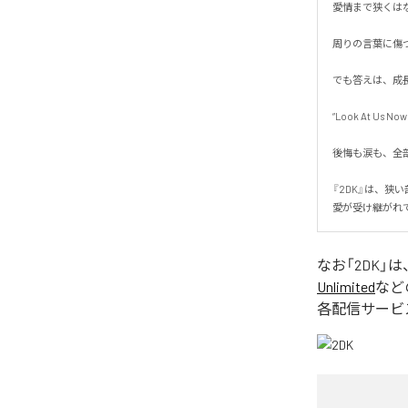
愛情まで狭くはなか
周りの言葉に傷つ
でも答えは、成長
“Look At Us Now.”
後悔も涙も、全部
『2DK』は、狭い
愛が受け継がれ
なお「
2DK
」は
Unlimited
など
各配信サービ