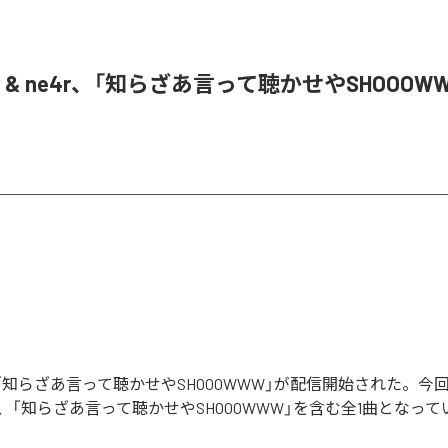
oR & ne4r、「知らざあ言って聴かせやSHOOOW
Rの「知らざあ言って聴かせやSHOOOWWW」が配信開始された。
、「知らざあ言って聴かせやSHOOOWWW」を含む全1曲となって