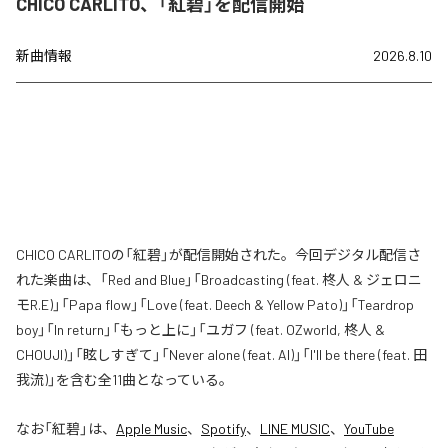
CHICO CARLITO、「紅碧」を配信開始
新曲情報
2026.8.10
CHICO CARLITOの「紅碧」が配信開始された。今回デジタル配信さ
れた楽曲は、「Red and Blue」「Broadcasting (feat. 柊人 & ジェロニ
モR.E)」「Papa flow」「Love (feat. Deech & Yellow Pato)」「Teardrop
boy」「In return」「もっと上に」「ユガフ (feat. OZworld, 柊人 &
CHOUJI)」「眩しすぎて」「Never alone (feat. AI)」「I'll be there (feat. 田
我流)」を含む全11曲となっている。
なお「
紅碧
」は、
Apple Music
、
Spotify
、
LINE MUSIC
、
YouTube