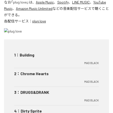
なお「
plug love
」は、
Apple Music
、
Spotify
、
LINE MUSIC
、
YouTube
Music
、
Amazon Music Unlimited
などの音楽配信サービスで聴くこと
ができる。
各配信サービス：
plug love
1
：
Building
MAD BLACK
2
：
Chrome Hearts
MAD BLACK
3
：
DRUGS&DRANK
MAD BLACK
4
：
Dirty Sprite