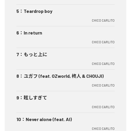
5
：
Teardrop boy
CHICO CARLITO
6
：
In return
CHICO CARLITO
7
：
もっと上に
CHICO CARLITO
8
：
ユガフ (feat. OZworld, 柊人 & CHOUJI)
CHICO CARLITO
9
：
眩しすぎて
CHICO CARLITO
10
：
Never alone (feat. AI)
CHICO CARLITO