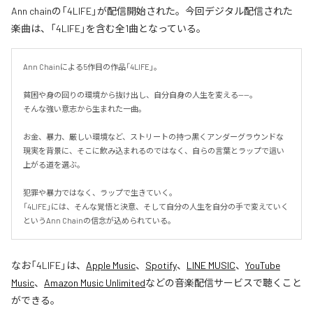
Ann chainの「4LIFE」が配信開始された。今回デジタル配信された
楽曲は、「4LIFE」を含む全1曲となっている。
Ann Chainによる5作目の作品「4LIFE」。

貧困や身の回りの環境から抜け出し、自分自身の人生を変える——。

そんな強い意志から生まれた一曲。

お金、暴力、厳しい環境など、ストリートの持つ黒くアンダーグラウンドな
現実を背景に、そこに飲み込まれるのではなく、自らの言葉とラップで這い
上がる道を選ぶ。

犯罪や暴力ではなく、ラップで生きていく。

「4LIFE」には、そんな覚悟と決意、そして自分の人生を自分の手で変えていく
というAnn Chainの信念が込められている。
なお「
4LIFE
」は、
Apple Music
、
Spotify
、
LINE MUSIC
、
YouTube
Music
、
Amazon Music Unlimited
などの音楽配信サービスで聴くこと
ができる。