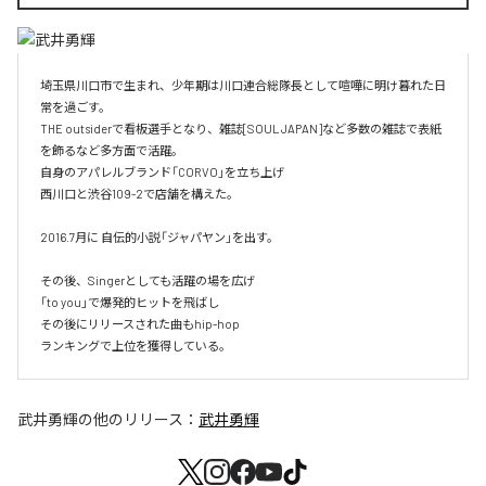
埼玉県川口市で生まれ、少年期は川口連合総隊長として喧嘩に明け暮れた日
常を過ごす。

THE outsiderで看板選手となり、雑誌[SOUL JAPAN]など多数の雑誌で表紙
を飾るなど多方面で活躍。

自身のアパレルブランド「CORVO」を立ち上げ

西川口と渋谷109-2で店舗を構えた。

2016.7月に 自伝的小説「ジャパヤン」を出す。

その後、Singerとしても活躍の場を広げ

「to you」で爆発的ヒットを飛ばし

その後にリリースされた曲もhip-hop

ランキングで上位を獲得している。
武井勇輝
の他のリリース：
武井勇輝