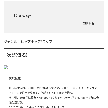
1
：
Always
次郎(仮名)
ジャンル：
ヒップホップ/ラップ
次郎(仮名)
次郎(仮名)

1987年生まれ。2008～2012年頃まで活動、J-HIPHOPのアンダーグラウン
ドシーンで注目を集めていたが突如として消息を絶つ。

その後、2018年に盟友・HakobuNeのミックステープ『kimama』へ参加し復
活を遂げる。

2022年10月、６曲入りのEP『再生』をリリース。