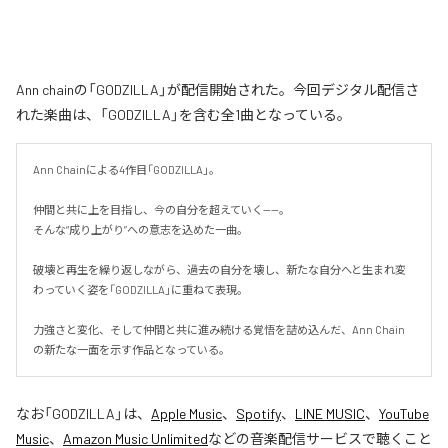
Ann chainの「GODZILLA」が配信開始された。今回デジタル配信さ
れた楽曲は、「GODZILLA」を含む全1曲となっている。
Ann Chainによる4作目「GODZILLA」。

仲間と共に上を目指し、今の自分を超えていく——。

そんな“成り上がり”への意志を込めた一曲。

破壊と再生を繰り返しながら、過去の自分を壊し、新たな自分へと生まれ変
わっていく姿を「GODZILLA」に重ねて表現。

力強さと変化、そして仲間と共に進み続ける覚悟を詰め込んだ、Ann Chain
の新たな一面を示す作品となっている。
なお「
GODZILLA
」は、
Apple Music
、
Spotify
、
LINE MUSIC
、
YouTube
Music
、
Amazon Music Unlimited
などの音楽配信サービスで聴くこと