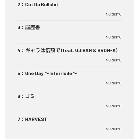
2
：
Cut Da Bullshit
NORIKIYO
3
：
履歴書
NORIKIYO
4
：
ギャラは倍額で (feat. OJIBAH & BRON-K)
NORIKIYO
5
：
One Day ～Interrlude～
NORIKIYO
6
：
ゴミ
NORIKIYO
7
：
HARVEST
NORIKIYO