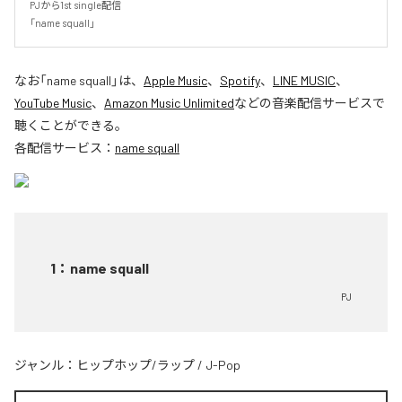
PJから1st single配信

「name squall」
なお「
name squall
」は、
Apple Music
、
Spotify
、
LINE MUSIC
、
YouTube Music
、
Amazon Music Unlimited
などの音楽配信サービスで
聴くことができる。
各配信サービス：
name squall
1
：
name squall
PJ
ジャンル：
ヒップホップ/ラップ
/
J-Pop