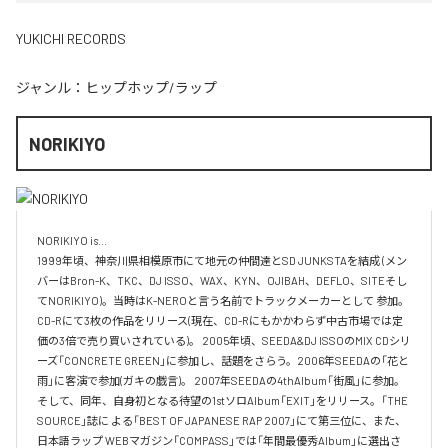
YUKICHI RECORDS
ジャンル：
ヒップホップ/ラップ
NORIKIYO
NORIKIYO is...　 

1999年頃、神奈川県相模原市にて地元の仲間達とSD JUNKSTAを結成 (メン
バーはBron-K、TKC、DJ ISSO、WAX、KYN、OJIBAH、DEFLO、SITEそし
てNORIKIYO)。当時はK-NEROと言う名前でトラックメーカーとして 参加。
CD-Rにて3枚の作品をリリース(現在、CD-Rにもかかわらず中古市場では定
価の3倍で売り買いされている)。 2005年頃、SEEDA&DJ ISSOのMIX CDシリ
ーズ「CONCRETE GREEN」に参加し、話題をさらう。2006年SEEDAの「花と
雨」に客演で参加(ガキの戯言)。 2007年SEEDAの4thAlbum「街風」に参加。
そして、同年、自身初となる待望の1stソロAlbum「EXIT」をリリース。「THE 
SOURCE」誌に よる「BEST OF JAPANESE RAP 2007」にて第三位に、また、
日本語ラップ WEBマガジン「COMPASS」では「年間最優秀Album」に選出さ