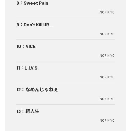
8
：
Sweet Pain
NORIKIYO
9
：
Don't Kill UR...
NORIKIYO
10
：
VICE
NORIKIYO
11
：
L.I.V.S.
NORIKIYO
12
：
なめんじゃねぇ
NORIKIYO
13
：
続人生
NORIKIYO