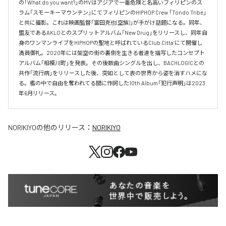
の「What do you want?」のMVはアジアで一番危険と名高いフィリピンのス
ラム「スモーキーマウンテン」にてフィリピンのHIPHOP Crew 「Tondo Tribe」
と共に撮影。これは映画監督「富田克也(空族)」が手がけ話題になる。同年、
盟友であるAKLOとのスプリットアルバム「New Drug」をリリースし、同年自
身のワンマンライブをHIPHOPの聖地と呼ばれているClub Citta’にて開催し
満員御礼。2020年には架空の街の裏側を生きる者達を描写したコンセプト
アルバム「相模川町」を発表。その後数曲シングルを出し、BACHLOGICとの
共作「流行病」をリリースした後、突如として表の世界から姿を消すハメにな
る。檻の中で自由を奪われてる間に作詞した10th Album「犯行声明」は2023
年6月リリース。
NORIKIYO
の他のリリース：
NORIKIYO