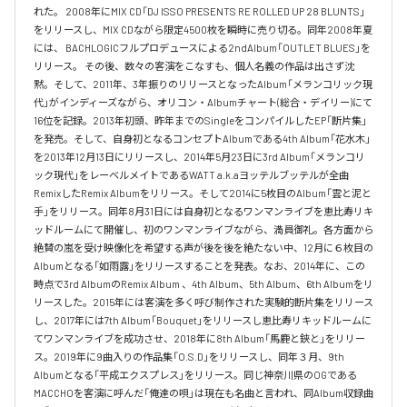
れた。 2008年にMIX CD「DJ ISSO PRESENTS RE ROLLED UP 28 BLUNTS」 
をリリースし、MIX CDながら限定4500枚を瞬時に売り切る。同年2008年夏
には、 BACHLOGICフルプロデュースによる2ndAlbum「OUTLET BLUES」を
リリース。 その後、数々の客演をこなすも、個人名義の作品は出さず沈
黙。そして、2011年、3年振りのリリースとなったAlbum「メランコリック現
代」がインディーズながら、オリコン・Albumチャート(総合・デイリー)にて
16位を記録。2013年初頭、昨年までのSingleをコンパイルしたEP「断片集」
を発売。そして、自身初となるコンセプトAlbumである4th Album「花水木」
を2013年12月13日にリリースし、2014年5月23日に3rd Album「メランコリ
ック現代」をレーベルメイトであるWATT a.k.aヨッテルブッテルが全曲
RemixしたRemix Albumをリリース。そして2014に5枚目のAlbum「雲と泥と
手」をリリース。同年8月31日には自身初となるワンマンライブを恵比寿リキ
ッドルームにて開催し、初のワンマンライブながら、満員御礼。各方面から
絶賛の嵐を受け映像化を希望する声が後を後を絶たない中、12月に６枚目の
Albumとなる「如雨露」をリリースすることを発表。なお、2014年に、この
時点で3rd AlbumのRemix Album 、4th Album、5th Album、6th Albumをリ
リースした。2015年には客演を多く呼び制作された実験的断片集をリリース
し、2017年には7th Album「Bouquet」をリリースし恵比寿リキッドルームに
てワンマンライブを成功させ、2018年に8th Album「馬鹿と鋏と」をリリー
ス。2019年に9曲入りの作品集「O.S.D」をリリースし、同年３月、9th 
Albumとなる「平成エクスプレス」をリリース。同じ神奈川県のOGである
MACCHOを客演に呼んだ「俺達の唄」は現在も名曲と言われ、同Album収録曲