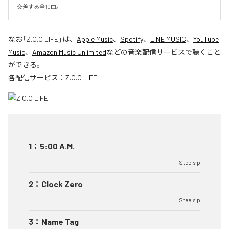
交差する全10曲。
なお「
Z.O.O LIFE
」は、
Apple Music
、
Spotify
、
LINE MUSIC
、
YouTube
Music
、
Amazon Music Unlimited
などの音楽配信サービスで聴くこと
ができる。
各配信サービス：
Z.O.O LIFE
1
：
5:00 A.M.
Steelsip
2
：
Clock Zero
Steelsip
3
：
Name Tag