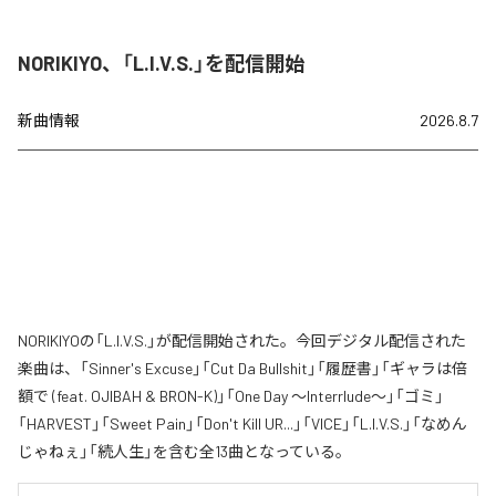
NORIKIYO、「L.I.V.S.」を配信開始
新曲情報
2026.8.7
NORIKIYOの「L.I.V.S.」が配信開始された。今回デジタル配信された
楽曲は、「Sinner's Excuse」「Cut Da Bullshit」「履歴書」「ギャラは倍
額で (feat. OJIBAH & BRON-K)」「One Day ～Interrlude～」「ゴミ」
「HARVEST」「Sweet Pain」「Don't Kill UR...」「VICE」「L.I.V.S.」「なめん
じゃねぇ」「続人生」を含む全13曲となっている。