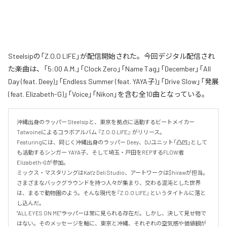
Steelsipの「Z.O.O LIFE」が配信開始された。今回デジタル配信され
た楽曲は、「5:00 A.M.」「Clock Zero」「Name Tag」「December」「All
Day (feat. Deey)」「Endless Summer (feat. YAYA子)」「Drive Slow」「発展
(feat. Elizabeth-G)」「Voice」「Nikon」を含む全10曲となっている。
沖縄出身のラッパー Steelsipと、東京を拠点に活動するビートメイカー 
Tatwoineによるコラボアルバム 『Z.O.O LIFE』 がリリース。

Featuringには、同じく沖縄出身のラッパー Deey、DJユニット「凸凹」として
も活動するシンガー YAYA子、そして埼玉・戸田をREPするFLOW者 
Elizabeth-Gが参加。

ミックス・マスタリングはKat'z Deli Studio、アートワークは$hirawが担当。

さまざまなバックグラウンドを持つ人々が集まり、交わる混沌とした世界
は、まるで動物園のよう。そんな現代を『Z.O.O LIFE』というタイトルに落と
し込んだ。

"ALL EYES ON ME"――ラッパーは常に見られる存在だ。しかし、決して見せ物で
はない。そのメッセージを軸に、東京と沖縄、それぞれの空気感や価値観が