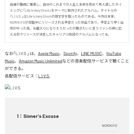
自身が難病に罹患し、自分のこれまでの人生と未来を改めて考え直したタイ
ミングに「Life Is Very Short」をテーマに制作されたアルバム。タイトルの
「L.I.V.S.」はLife Is Very Shortの頭文字を取ったものである。今作は本来、
NORIKIYOが収監中にリリースされる予定だった作品であり、予定より早く出
所が叶った為、お蔵入りになりそうだったが聴きたいと言うファンの声に応
える形でリリースが決定したキャリア12枚目のアルバムとなってる。
なお「
L.I.V.S.
」は、
Apple Music
、
Spotify
、
LINE MUSIC
、
YouTube
Music
、
Amazon Music Unlimited
などの音楽配信サービスで聴くこと
ができる。
各配信サービス：
L.I.V.S.
1
：
Sinner's Excuse
NORIKIYO