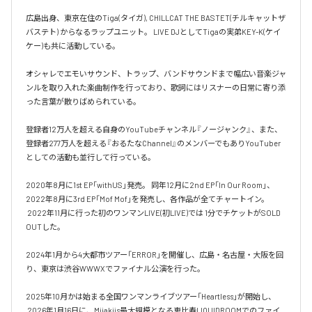
広島出身、東京在住のTiga(タイガ), CHILLCAT THE BASTET(チルキャットザ
バステト) からなるラップユニット。 LIVE DJとしてTigaの実弟KEY-K(ケイ
ケー)も共に活動している。

オシャレでエモいサウンド、トラップ、バンドサウンドまで幅広い音楽ジャ
ンルを取り入れた楽曲制作を行っており、歌詞にはリスナーの日常に寄り添
った言葉が散りばめられている。

登録者12万人を超える自身のYouTubeチャンネル『ノージャンク』、また、
登録者277万人を超える『おるたなChannel』のメンバーでもありYouTuber
としての活動も並行して行っている。

2020年8月に1st EP「withUS」発売。 同年12月に2nd EP「In Our Room」、
2022年8月に3rd EP「Mof Mof」を発売し、各作品が全てチャートイン。

 2022年11月に行った初のワンマンLIVE(初LIVE)では 1分でチケットがSOLD 
OUTした。

2024年1月から4大都市ツアー「ERROR」を開催し、広島・名古屋・大阪を回
り、東京は渋谷WWWXでファイナル公演を行った。

2025年10月かは始まる全国ワンマンライブツアー「Heartless」が開始し、

 2026年1月16日に、Miiakiis最大規模となる恵比寿LIQUIDROOMでのファイ