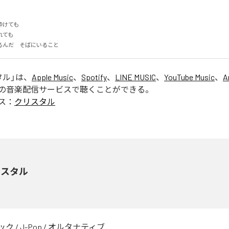
けても

も

るんだ　そばにいること
タル
」は、
Apple Music
、
Spotify
、
LINE MUSIC
、
YouTube Music
、
A
の音楽配信サービスで聴くことができる。
ス：
クリスタル
リスタル
ック
/
J-Pop
/
オルタナティブ