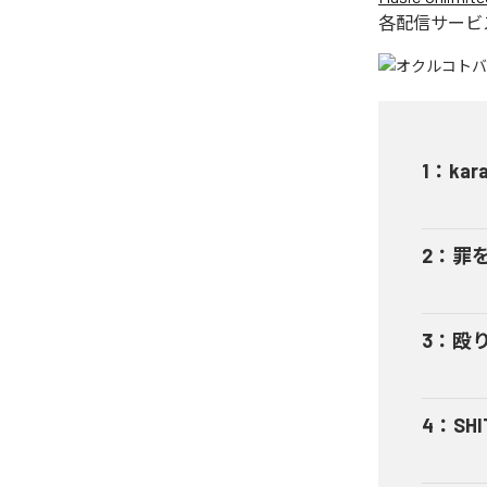
各配信サービ
1
：
kar
2
：
罪
3
：
殴
4
：
SHI