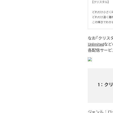
【クリスタル】

どれだけ小さく砕
どれだけ遠く離れて
この輝きでわか
なお「
クリス
Unlimited
など
各配信サービ
1
：
ク
ジャンル：
ロ