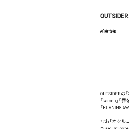
OUTSI
新曲情報
OUTSIDE
「karano」「
「BURNING
なお「
オクル
Music Unlimite