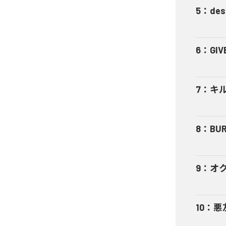
5
：
des
6
：
GIV
7
：
キ
8
：
BUR
9
：
オ
10
：
悪