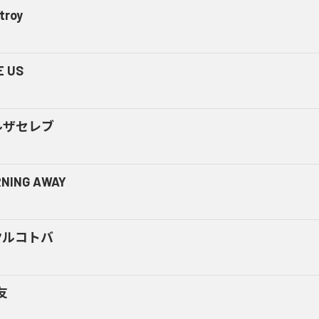
troy
E US
ルザセレブ
NING AWAY
クルコトバ
友