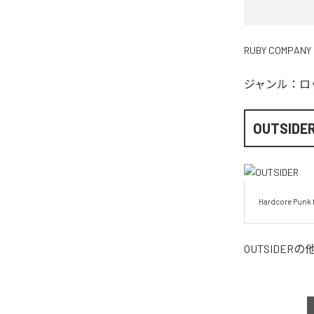
RUBY COMPANY
ジャンル：
ロ
OUTSIDE
Hardcore Punk 
OUTSIDER
の