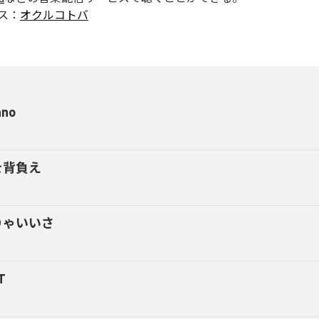
ス：
オクルコトバ
ano
を背負え
りゃいいさ
T