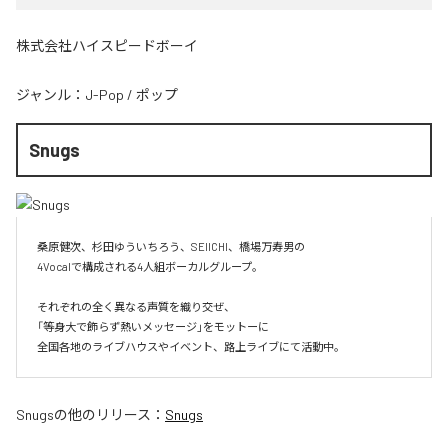
株式会社ハイスピードボーイ
ジャンル：
J-Pop
/
ポップ
Snugs
桑原健次、杉田ゆういちろう、SEIICHI、橋場万寿男の

4Vocalで構成される4人組ボーカルグループ。

それぞれの全く異なる声質を織り交ぜ、

「等身大で飾らず熱いメッセージ」をモットーに

全国各地のライブハウスやイベント、路上ライブにて活動中。
Snugs
の他のリリース：
Snugs