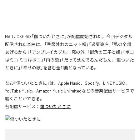
MAD JOKERの「傷ついたときに」が配信開始された。今回デジタル
配信された楽曲は、「季節外れのニット帽」「過夏彼岸」「私の全部
あげるから」「アンブレイカブル」「窓の外」「街角の王子と姫」「ポコ
はミコ ミコはポコ」「雨の歌」「だって沈んでるんだもん」「傷ついた
ときに」「幸せの歌」を含む全11曲となっている。
なお「
傷ついたときに
」は、
Apple Music
、
Spotify
、
LINE MUSIC
、
YouTube Music
、
Amazon Music Unlimited
などの音楽配信サービスで
聴くことができる。
各配信サービス：
傷ついたときに