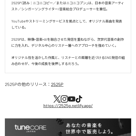
2525P（読み：ニコニコピー／またはニコニコプン」は、日本の音楽アーティ
スト／シンガーソングライター/音楽総合プロデューサーを兼任。

YouTubeやストリーミングサービスを拠点として、オリジナル楽曲を発表
している。

2525Pは、映像×音楽×AIを融合させた発信を重ねながら、次世代音楽の創作
に力を入れ、デジタル中心のリスナー層へのアプローチを強めていく。

オリジナル性を活かした作風と、リスナーとの距離を近づけるSNS発信の組
み合わせが、今後の成長を後押しするだろう。
2525P
の他のリリース：
2525P
https://2525p.netlify.app/