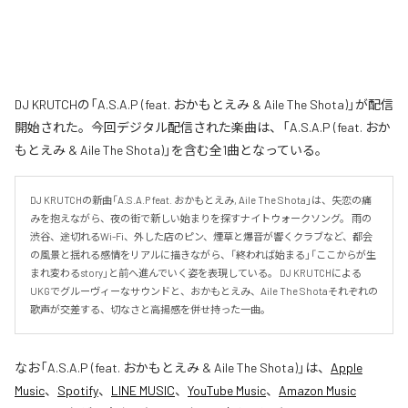
DJ KRUTCHの「A.S.A.P (feat. おかもとえみ & Aile The Shota)」が配信
開始された。今回デジタル配信された楽曲は、「A.S.A.P (feat. おか
もとえみ & Aile The Shota)」を含む全1曲となっている。
DJ KRUTCHの新曲「A.S.A.P feat. おかもとえみ, Aile The Shota」は、失恋の痛
みを抱えながら、夜の街で新しい始まりを探すナイトウォークソング。 雨の
渋谷、途切れるWi-Fi、外した店のピン、煙草と爆音が響くクラブなど、都会
の風景と揺れる感情をリアルに描きながら、「終われば始まる」「ここからが生
まれ変わるstory」と前へ進んでいく姿を表現している。 DJ KRUTCHによる
UKGでグルーヴィーなサウンドと、おかもとえみ、Aile The Shotaそれぞれの
歌声が交差する、切なさと高揚感を併せ持った一曲。
なお「
A.S.A.P (feat. おかもとえみ & Aile The Shota)
」は、
Apple
Music
、
Spotify
、
LINE MUSIC
、
YouTube Music
、
Amazon Music