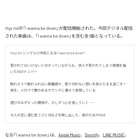
rhyz miiの「I wanna be down」が配信開始された。今回デジタル配信
された楽曲は、「I wanna be down」を含む全1曲となっている。
rhyz mii シングル10作目となる”I wanna be down”

惹かれてはいけないと分かっていながらも、抗えず惹かれてしまう感情を描
いたR&Bナンバー

触れそうで触れられない距離感や、割り切れない想いを抱えたまま過ごす一
夜を、メロウで艶のあるサウンドに乗せて表現している

遊びのはずだった関係が、少しずつ心を侵していく――

大人の恋に潜む危うさと切なさを映し出した、夜のためのR&B
なお「
I wanna be down
」は、
Apple Music
、
Spotify
、
LINE MUSIC
、