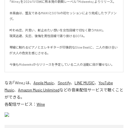
「Wine」を2024/11/13㈬に熊本発の新興レーベル『Midweeks』よりリリース。

本楽曲は、盟友であるMAIKIとSOTAの初セッションにより完成したラブソン
グ。

叶わぬ恋、片思い、射止めたい想いを女性目線で切なく歌うMAIKI。

現実逃避、失恋、後悔を男性目線で語り掛けるSOTA。

琴線に触れるピアノとエレキギターが印象的なSlow Beatに、二人の掛け合い
が大人の色気を感じさせる。

今後もMidweeksからリリースを予定している二人の活動に目が離せない。
なお「
Wine
」は、
Apple Music
、
Spotify
、
LINE MUSIC
、
YouTube
Music
、
Amazon Music Unlimited
などの音楽配信サービスで聴くこと
ができる。
各配信サービス：
Wine