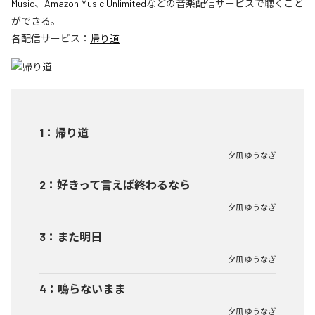
Music
、
Amazon Music Unlimited
などの音楽配信サービスで聴くこと
ができる。
各配信サービス：
帰り道
1
：
帰り道
夕凪 ゆうなぎ
2
：
好きって言えば終わるなら
夕凪 ゆうなぎ
3
：
また明日
夕凪 ゆうなぎ
4
：
鳴らないまま
夕凪 ゆうなぎ