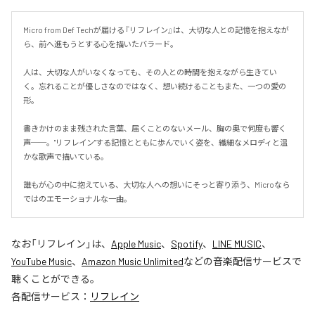
Micro from Def Techが届ける『リフレイン』は、大切な人との記憶を抱えなが
ら、前へ進もうとする心を描いたバラード。

人は、大切な人がいなくなっても、その人との時間を抱えながら生きてい
く。忘れることが優しさなのではなく、想い続けることもまた、一つの愛の
形。

書きかけのまま残された言葉、届くことのないメール、胸の奥で何度も響く
声──。"リフレイン"する記憶とともに歩んでいく姿を、繊細なメロディと温
かな歌声で描いている。

誰もが心の中に抱えている、大切な人への想いにそっと寄り添う、Microなら
ではのエモーショナルな一曲。
なお「
リフレイン
」は、
Apple Music
、
Spotify
、
LINE MUSIC
、
YouTube Music
、
Amazon Music Unlimited
などの音楽配信サービスで
聴くことができる。
各配信サービス：
リフレイン