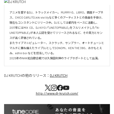
アニメを愛するDJ、トラックメイカー。 MUMMY-D、LIBRO、鎮座ドープネ
ス、CHICO CARLITO,kiki vivi lilyなど多くのアーティストとの楽曲を手掛け、
現在もコンスタントにリリース中。DJとしては都内をベースに活動し、
2017年にはMIX  CD、DJ KIYO /「UNSTOPPABLE」をフルリメイクした「N-
UNSTOPPABLE」が本人公認を受けてリリースされるなど、その実力とセン
スが高く評価されている。

またライブマニピュレーター、スクラッチ、サンプラー、オートチューンと
マルチに兼ね備えたライブDJとしてSONOMI、KEN THE 390、おかもとえ
み、edhiii boi などを担当している。

DJ KRUTCH
の他のリリース：
DJ KRUTCH
http://www.dj-krutch.com/