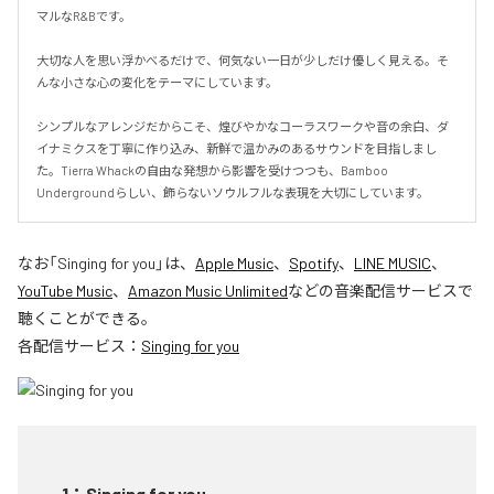
マルなR&Bです。

大切な人を思い浮かべるだけで、何気ない一日が少しだけ優しく見える。そ
んな小さな心の変化をテーマにしています。

シンプルなアレンジだからこそ、煌びやかなコーラスワークや音の余白、ダ
イナミクスを丁寧に作り込み、新鮮で温かみのあるサウンドを目指しまし
た。Tierra Whackの自由な発想から影響を受けつつも、Bamboo 
Undergroundらしい、飾らないソウルフルな表現を大切にしています。
なお「
Singing for you
」は、
Apple Music
、
Spotify
、
LINE MUSIC
、
YouTube Music
、
Amazon Music Unlimited
などの音楽配信サービスで
聴くことができる。
各配信サービス：
Singing for you
1
：
Singing for you