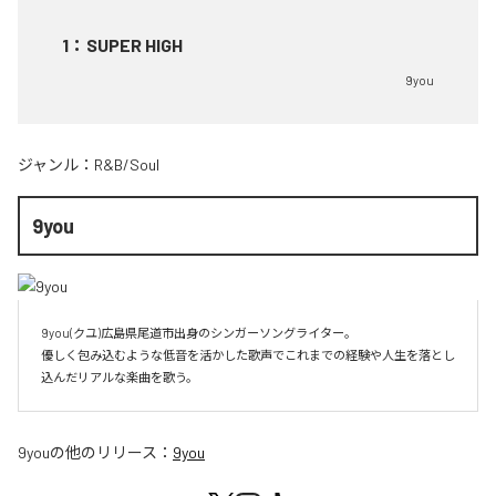
1
：
SUPER HIGH
9you
ジャンル：
R&B/Soul
9you
9you(クユ)広島県尾道市出身のシンガーソングライター。

優しく包み込むような低音を活かした歌声でこれまでの経験や人生を落とし
込んだリアルな楽曲を歌う。
9you
の他のリリース：
9you