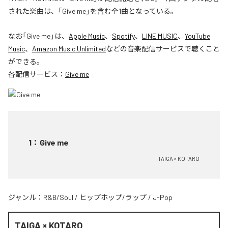
された楽曲は、「Give me」を含む全1曲となっている。
なお「
Give me
」は、
Apple Music
、
Spotify
、
LINE MUSIC
、
YouTube
Music
、
Amazon Music Unlimited
などの音楽配信サービスで聴くこと
ができる。
各配信サービス：
Give me
1
：
Give me
TAIGA × KOTARO
ジャンル：
R&B/Soul
/
ヒップホップ/ラップ
/
J-Pop
TAIGA × KOTARO