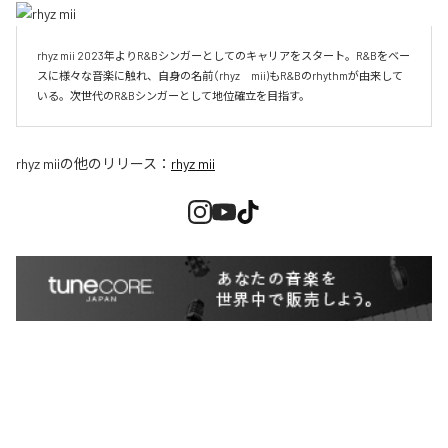
rhyz mii 2023年よりR&Bシンガーとしてのキャリアをスタート。R&Bをベー
スに様々な音楽に触れ、自身の名前（rhyz　mii)もR&Bのrhythmが由来して
いる。次世代のR&Bシンガーとして地位確立を目指す。
rhyz mii
の他のリリース：
rhyz mii