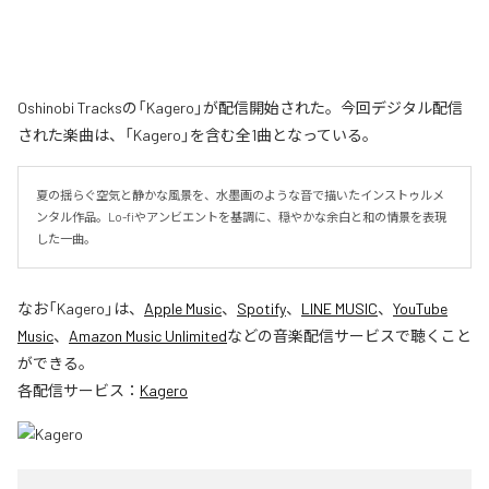
Oshinobi Tracksの「Kagero」が配信開始された。今回デジタル配信
された楽曲は、「Kagero」を含む全1曲となっている。
夏の揺らぐ空気と静かな風景を、水墨画のような音で描いたインストゥルメ
ンタル作品。Lo-fiやアンビエントを基調に、穏やかな余白と和の情景を表現
した一曲。
なお「
Kagero
」は、
Apple Music
、
Spotify
、
LINE MUSIC
、
YouTube
Music
、
Amazon Music Unlimited
などの音楽配信サービスで聴くこと
ができる。
各配信サービス：
Kagero