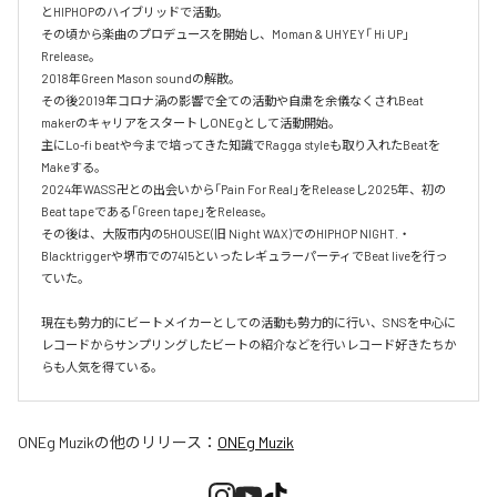
とHIPHOPのハイブリッドで活動。

その頃から楽曲のプロデュースを開始し、Moman & UHYEY「 Hi UP」
Rrelease。

2018年Green Mason soundの解散。

その後2019年コロナ渦の影響で全ての活動や自粛を余儀なくされBeat 
makerのキャリアをスタートしONEgとして活動開始。

主にLo-fi beatや今まで培ってきた知識でRagga styleも取り入れたBeatを
Makeする。

2024年WASS卍との出会いから「Pain For Real」をReleaseし2025年、初の
Beat tapeである「Green tape」をRelease。

その後は、大阪市内の5HOUSE(旧 Night WAX)でのHIPHOP NIGHT.・
Blacktriggerや堺市での7415といったレギュラーパーティでBeat liveを行っ
ていた。

現在も勢力的にビートメイカーとしての活動も勢力的に行い、SNSを中心に
レコードからサンプリングしたビートの紹介などを行いレコード好きたちか
らも人気を得ている。
ONEg Muzik
の他のリリース：
ONEg Muzik