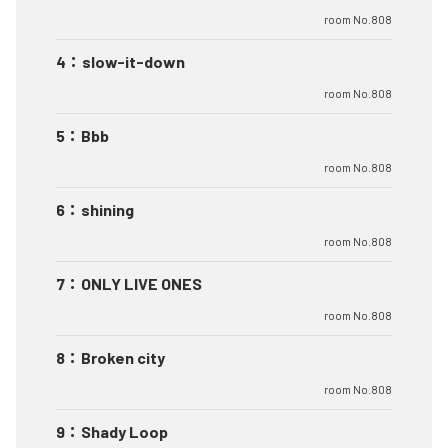
room No.808
4
：
slow-it-down
room No.808
5
：
Bbb
room No.808
6
：
shining
room No.808
7
：
ONLY LIVE ONES
room No.808
8
：
Broken city
room No.808
9
：
Shady Loop