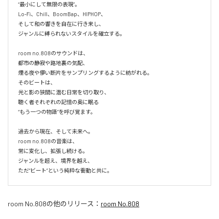
“最小にして無限の表現”。

Lo-Fi、Chill、BoomBap、HIPHOP、

そして和の響きを自在に行き来し、

ジャンルに縛られないスタイルを確立する。

room no.808のサウンドは、

都市の静寂や路地裏の気配、

煙る夜や儚い断片をサンプリングするように紡がれる。

そのビートは、

光と影の狭間に潜む日常を切り取り、

聴く者それぞれの記憶の奥に眠る

“もう一つの物語”を呼び覚ます。

過去から現在、そして未来へ。

room no.808の音楽は、

常に変化し、拡張し続ける。

ジャンルを超え、境界を越え、

room No.808
の他のリリース：
room No.808