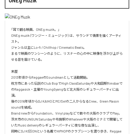
ONEg Muzik
「耳で観る映画、ONEg muzik。」

ONEg muzik（ワンジー・ミュージック）は、サウンドで情景を描くアーティ
スト。

ジャンルは主にLo-fi / Chillhop / Cinematic Beats。

まるで映画のワンシーンのように、リスナーの心の中に映像を浮かび上がら
せる音を届けている。

来歴

2013年頃からReggaeのSoundmanとして活動開始。

枚方市にあった伝説のClub BopでHigh ClassSaturdayや大和田駅Rimsbarで
のRaggasick・主催のYoungGyangなど北大阪のレギュラーパーティに出
演。

後の2016年頃からDJ KAIHOとMC/Selの二人からなるCrew、Green Mason 
soundを結成。

Brand newからFoundation、Vinyl playなどで数々の大阪のクラブでPlay。

茨木市のGUNGUN Saturdayや布施駅のWhateverや大阪のミナミで開催して
いたMusic deliveryのレギュラーパーティに夜な夜な出演し、

同時にDJ KI$$ONという名義でHIPHOPのクラブシーンを渡り歩き、Reggae