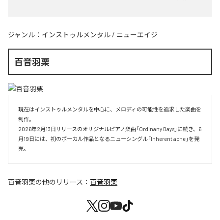
ジャンル：
インストゥルメンタル
/
ニューエイジ
百音羽栗
現在はインストゥルメンタルを中心に、メロディの可能性を追求した楽曲を
制作。

2026年2月13日リリースのオリジナルピアノ楽曲「Ordinany Days」に続き、6
月19日には、初のボーカル作品となるニューシングル「Inherent ache」を発
売。
百音羽栗
の他のリリース：
百音羽栗