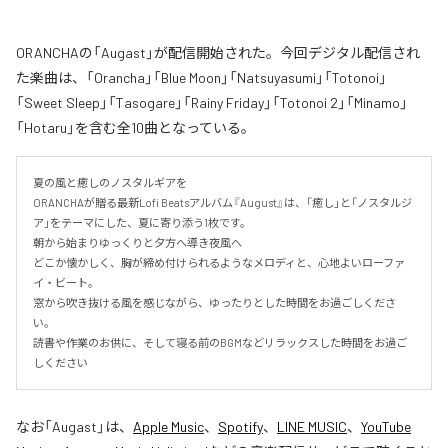
ORANCHAの「Augast」が配信開始された。今回デジタル配信され
た楽曲は、「Orancha」「Blue Moon」「Natsuyasumi」「Totonoi」
「Sweet Sleep」「Tasogare」「Rainy Friday」「Totonoi 2」「Minamo」
「Hotaru」を含む全10曲となっている。
夏の風と癒しのノスタルギアを

ORANCHAが贈る最新Lofi Beatsアルバム『August』は、「癒し」と「ノスタルジ
ア」をテーマにした、夏に寄り添う1枚です。

朝から始まりゆっくりと夕方へ導き夜風へ

どこか懐かしく、胸が締め付けられるようなメロディと、心地よいローファ
イ・ビート。

窓から吹き抜ける風を感じながら、ゆったりとした時間をお過ごしくださ
い。

読書や作業のお供に、そして寝る前のBGMなどリラックスした時間をお過ご
しください
なお「
Augast
」は、
Apple Music
、
Spotify
、
LINE MUSIC
、
YouTube