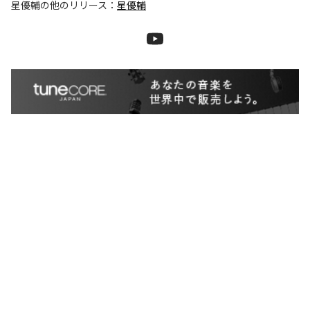
星優輔
の他のリリース：
星優輔