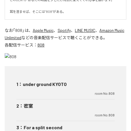
耳を澄ませば、そこには”808”がある。
なお「
808
」は、
Apple Music
、
Spotify
、
LINE MUSIC
、
Amazon Music
Unlimited
などの音楽配信サービスで聴くことができる。
各配信サービス：
808
1
：
under ground KYOTO
room No.808
2
：
密室
room No.808
3
：
For a split second