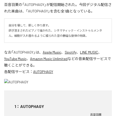
百音羽栗の「AUTOPHAGY」が配信開始された。今回デジタル配信さ
れた楽曲は、「AUTOPHAGY」を含む全1曲となっている。
自分を壊して、新しく作り直す。

研ぎ澄まされたピアノで描かれた、シネマティック・インストゥルメンタ
ル。細胞が入れ替わるように綴られた音の静謐な旋律の物語。
なお「
AUTOPHAGY
」は、
Apple Music
、
Spotify
、
LINE MUSIC
、
YouTube Music
、
Amazon Music Unlimited
などの音楽配信サービスで
聴くことができる。
各配信サービス：
AUTOPHAGY
1
：
AUTOPHAGY
百音羽栗