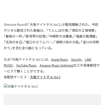
Shinteck Musicの「大阪ナイトチル Vol.2」が配信開始された。今回
デジタル配信された楽曲は、「てんしばの夜」「港区の工場夜景」
「最後の一杯」「新世界の記憶」「中崎町の古着屋」「福島の居酒屋」
「北浜の水辺」「堀江のカフェバー」「夜明け前の大阪」「淀川の月明
かり」を含む全10曲となっている。
なお「
大阪ナイトチル Vol.2
」は、
Apple Music
、
Spotify
、
LINE
MUSIC
、
YouTube Music
、
Amazon Music Unlimited
などの音楽配信サ
ービスで聴くことができる。
各配信サービス：
大阪ナイトチル Vol.2