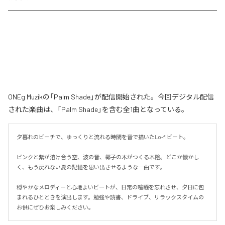
ONEg Muzikの「Palm Shade」が配信開始された。今回デジタル配信
された楽曲は、「Palm Shade」を含む全1曲となっている。
夕暮れのビーチで、ゆっくりと流れる時間を音で描いたLo-fiビート。

ピンクと紫が溶け合う空、波の音、椰子の木がつくる木陰。どこか懐かし
く、もう戻れない夏の記憶を思い出させるような一曲です。

穏やかなメロディーと心地よいビートが、日常の喧騒を忘れさせ、夕日に包
まれるひとときを演出します。勉強や読書、ドライブ、リラックスタイムの
お供にぜひお楽しみください。