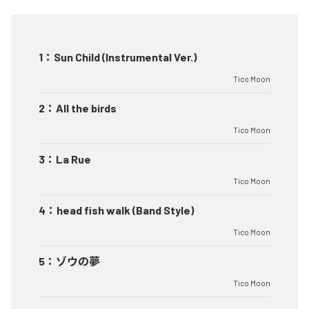
1
：
Sun Child (Instrumental Ver.)
Tico Moon
2
：
All the birds
Tico Moon
3
：
La Rue
Tico Moon
4
：
head fish walk (Band Style)
Tico Moon
5
：
ゾウの夢
Tico Moon