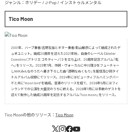
ジャンル：
ホリデー
/
J-Pop
/
インストゥルメンタル
Tico Moon
2001年、ハープ奏者/吉野友加とギター奏者/影山敏彦によって結成されたデ
ュオユニット。結成20周年を迎えた2021年秋、自身のレーベル《Atelier 
Comotino（アトリエ コモティーノ）》を立ち上げ、20周年記念アルバム『虹
へ』をリリース。2023年7月、作詞・ヴォーカルに中川理沙をフューチャー
しNHKみんなのうたへ書き下ろした曲『透明なぬくもり』を配信及び同タイ
トルアルバム収録にてリリース。2024年にはビューティフルハミングバー
ドと共に”moon bird”を結成。音源のリリースを経て、2026年5月にはフィ
ンランドでの公演を大盛況のうちに終える。2026年7月には多数のゲストを
迎えて制作した結成25周年を記念するアルバム『tico moon』をリリース。
Tico Moon
の他のリリース：
Tico Moon