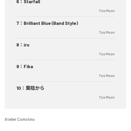
6
：
Starfall
Tico Moon
7
：
Brilliant Blue (Band Style)
Tico Moon
8
：
iro
Tico Moon
9
：
Fika
Tico Moon
10
：
葉陰から
Tico Moon
Atelier Comotino