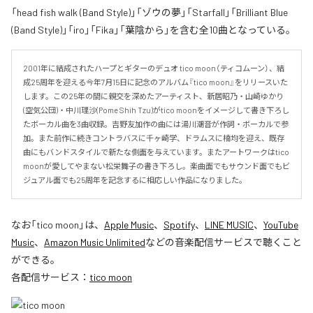
「head fish walk (Band Style)」「ゾウの夢」「Starfall」「Brilliant Blue
(Band Style)」「iro」「Fika」「葉陰から」を含む全10曲となっている。
2001年に結成されたハープとギターのデュオ tico moon（ティコムーン）、結
成25周年を迎える今年7月15日に記念のアルバム『tico moon』をリリースいた
します。この25年の間に親交を深めたアーティスト、新居昭乃・山崎ゆかり
(空気公団)・中川理沙(Pome Shih Tzu)がtico moonをイメージして書き下ろし
たボーカル曲を3曲収録。吉野友加作の曲には湯川潮音が作詞・ボーカルで参
加。また前作に続きコントラバスに千ヶ崎学、ドラムスに楠均を迎え、既存
曲にもバンドスタイルで新たな側面を与えています。またアートワークはtico 
moonが愛してやまない松栄舞子の書き下ろし。楽曲面でもサウンド面でもビ
ジュアル面でも25周年を記念するに相応しい作品になりました。
なお「
tico moon
」は、
Apple Music
、
Spotify
、
LINE MUSIC
、
YouTube
Music
、
Amazon Music Unlimited
などの音楽配信サービスで聴くこと
ができる。
各配信サービス：
tico moon