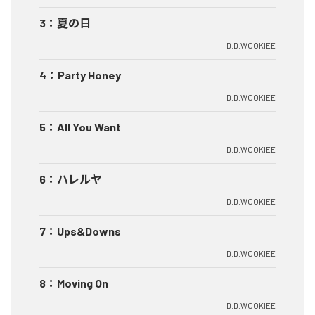
3
：
夏の日
D.D.WOOKIEE
4
：
Party Honey
D.D.WOOKIEE
5
：
All You Want
D.D.WOOKIEE
6
：
ハレルヤ
D.D.WOOKIEE
7
：
Ups&Downs
D.D.WOOKIEE
8
：
Moving On
D.D.WOOKIEE