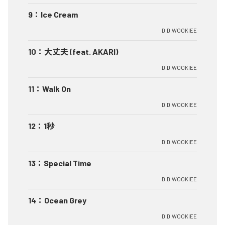
9
：
Ice Cream
D.D.WOOKIEE
10
：
大丈夫 (feat. AKARI)
D.D.WOOKIEE
11
：
Walk On
D.D.WOOKIEE
12
：
1秒
D.D.WOOKIEE
13
：
Special Time
D.D.WOOKIEE
14
：
Ocean Grey
D.D.WOOKIEE