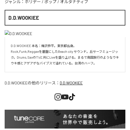
ジャンル：
ホリデー
/
ポップ
/
オルタナティブ
D.D.WOOKIEE
D.D.WOOKIEE 本名：梅沢恭平。東京都出身。

Rock,Funk,Reggaeを基盤にしたBeach city サウンド。丘サーフミュージッ
ク。Drums, SaxのT'sと共にLiveを盛り上げる。まるで南国旅行のようなウキ
ウキ感とアゲアゲなバイブスで溢れている。台湾のハーフ。
D.D.WOOKIEE
の他のリリース：
D.D.WOOKIEE