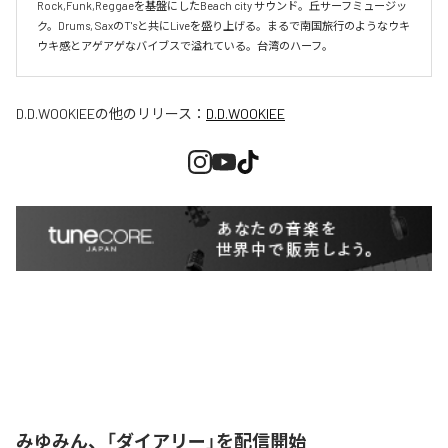
Rock,Funk,Reggaeを基盤にしたBeach city サウンド。丘サーフミュージッ
ク。Drums, SaxのT'sと共にLiveを盛り上げる。まるで南国旅行のようなウキ
ウキ感とアゲアゲなバイブスで溢れている。台湾のハーフ。
D.D.WOOKIEE
の他のリリース：
D.D.WOOKIEE
みゆみん、「ダイアリー」を配信開始