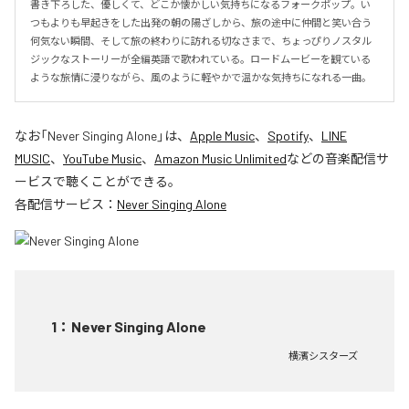
書き下ろした、優しくて、どこか懐かしい気持ちになるフォークポップ。い
つもよりも早起きをした出発の朝の陽ざしから、旅の途中に仲間と笑い合う
何気ない瞬間、そして旅の終わりに訪れる切なさまで、ちょっぴりノスタル
ジックなストーリーが全編英語で歌われている。ロードムービーを観ている
ような旅情に浸りながら、風のように軽やかで温かな気持ちになれる一曲。
なお「
Never Singing Alone
」は、
Apple Music
、
Spotify
、
LINE
MUSIC
、
YouTube Music
、
Amazon Music Unlimited
などの音楽配信サ
ービスで聴くことができる。
各配信サービス：
Never Singing Alone
1
：
Never Singing Alone
横濱シスターズ