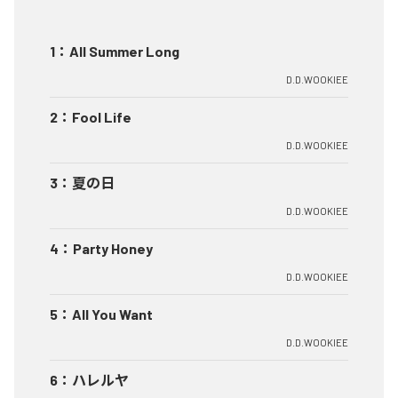
1
：
All Summer Long
D.D.WOOKIEE
2
：
Fool Life
D.D.WOOKIEE
3
：
夏の日
D.D.WOOKIEE
4
：
Party Honey
D.D.WOOKIEE
5
：
All You Want
D.D.WOOKIEE
6
：
ハレルヤ