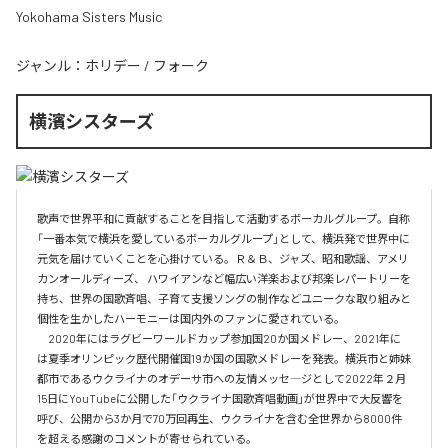
Yokohama Sisters Music
ジャンル：
ホリデー
/
フォーク
横濱シスターズ
歌声で世界平和に貢献することを目指して活動するボーカルグループ。自称
「一番本気で横浜を愛しているボーカルグループ」として、横浜発で世界中に
元気を届けていくことを心掛けている。Ｒ＆Ｂ、ジャズ、昭和歌謡、アメリ
カンオールディーズ、 ハワイアンなど幅広い洋楽および邦楽レパートリーを
持ち、世界の国歌斉唱、子育て支援ソングの制作などユニークな取り組みと
個性を生かしたハーモニーは国内外のファンに愛されている。

　2020年にはラグビーワールドカップ参加国20か国メドレー、2021年に
は夏季オリンピック歴代開催国19か国の国歌メドレーを発表。横浜市と姉妹
都市であるウクライナのオデーサ市への友情メッセ―ジとして2022年２月
15日にYouTubeに公開した「ウクライナ国歌斉唱動画」が世界中で大反響を
呼び、公開から3か月で70万回再生、ウクライナを含む全世界から8000件
を超える感謝のコメントが寄せられている。
