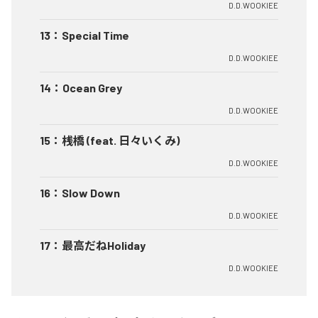
D.D.WOOKIEE
13
：
Special Time
D.D.WOOKIEE
14
：
Ocean Grey
D.D.WOOKIEE
15
：
桟橋 (feat. 日々いくみ)
D.D.WOOKIEE
16
：
Slow Down
D.D.WOOKIEE
17
：
最高だねHoliday
D.D.WOOKIEE