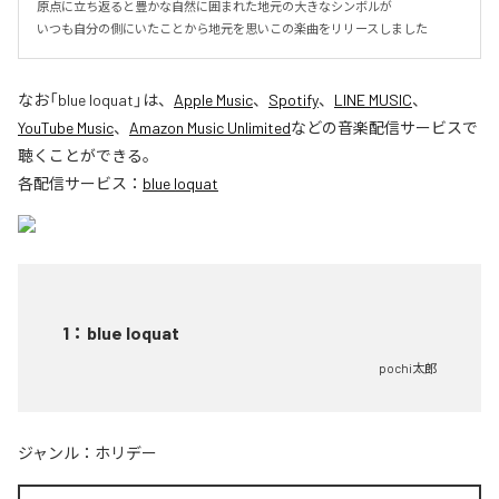
原点に立ち返ると豊かな自然に囲まれた地元の大きなシンボルが

いつも自分の側にいたことから地元を思いこの楽曲をリリースしました
なお「
blue loquat
」は、
Apple Music
、
Spotify
、
LINE MUSIC
、
YouTube Music
、
Amazon Music Unlimited
などの音楽配信サービスで
聴くことができる。
各配信サービス：
blue loquat
1
：
blue loquat
pochi太郎
ジャンル：
ホリデー