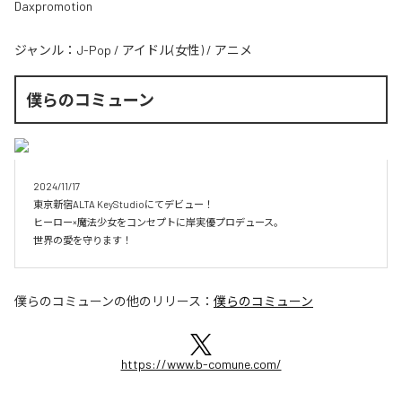
Daxpromotion
ジャンル：
J-Pop
/
アイドル(女性)
/
アニメ
僕らのコミューン
2024/11/17

東京新宿ALTA KeyStudioにてデビュー！

ヒーロー×魔法少女をコンセプトに岸実優プロデュース。

世界の愛を守ります！
僕らのコミューン
の他のリリース：
僕らのコミューン
https://www.b-comune.com/