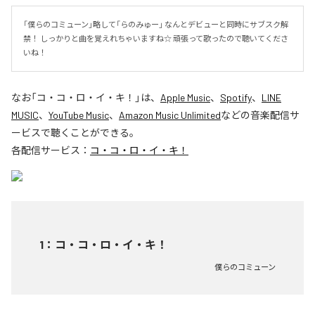
「僕らのコミューン」略して「らのみゅー」 なんとデビューと同時にサブスク解
禁！ しっかりと曲を覚えれちゃいますね☆ 頑張って歌ったので聴いてくださ
いね！
なお「
コ・コ・ロ・イ・キ！
」は、
Apple Music
、
Spotify
、
LINE
MUSIC
、
YouTube Music
、
Amazon Music Unlimited
などの音楽配信サ
ービスで聴くことができる。
各配信サービス：
コ・コ・ロ・イ・キ！
1
：
コ・コ・ロ・イ・キ！
僕らのコミューン