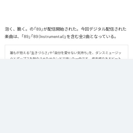
泡く、脆く。の「89」が配信開始された。今回デジタル配信された
楽曲は、「89」「89 (Instrumental)」を含む全2曲となっている。
誰もが抱える「生きづらさ」や「自分を愛せない気持ち」を、ダンスミュージッ
クとポップスを融合させたサウンドで描いた一曲です。 疾走感のあるビート
と繊細な歌詞が交差し、苦しさの中にも小さな希望を見つけ出していく。 「味
方だよ」というメッセージが、心にそっと寄り添う作品です。
なお「
89
」は、
Apple Music
、
Spotify
、
LINE MUSIC
、
YouTube Music
、
Amazon Music Unlimited
などの音楽配信サービスで聴くことができ
る。
各配信サービス：
89