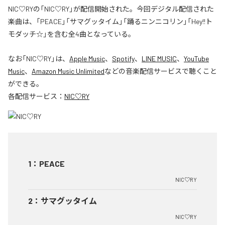
NIC♡RYの「NIC♡RY」が配信開始された。今回デジタル配信された
楽曲は、「PEACE」「サマグッタイム」「踊るニンニコリン」「Hey!!ト
モダッチ☆」を含む全4曲となっている。
なお「
NIC♡RY
」は、
Apple Music
、
Spotify
、
LINE MUSIC
、
YouTube
Music
、
Amazon Music Unlimited
などの音楽配信サービスで聴くこと
ができる。
各配信サービス：
NIC♡RY
1
：
PEACE
NIC♡RY
2
：
サマグッタイム
NIC♡RY