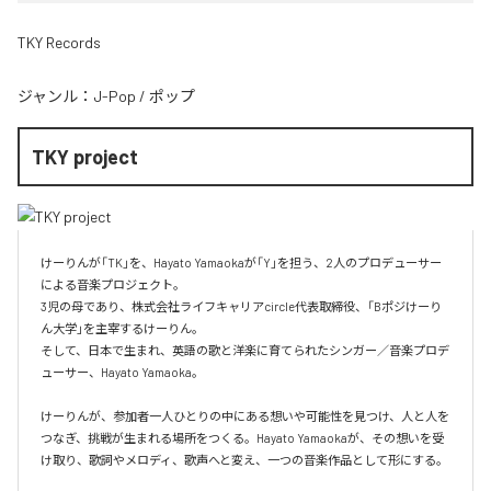
TKY Records
ジャンル：
J-Pop
/
ポップ
TKY project
けーりんが「TK」を、Hayato Yamaokaが「Y」を担う、2人のプロデューサー
による音楽プロジェクト。

3児の母であり、株式会社ライフキャリアcircle代表取締役、「Bポジけーり
ん大学」を主宰するけーりん。

そして、日本で生まれ、英語の歌と洋楽に育てられたシンガー／音楽プロデ
ューサー、Hayato Yamaoka。

けーりんが、参加者一人ひとりの中にある想いや可能性を見つけ、人と人を
つなぎ、挑戦が生まれる場所をつくる。Hayato Yamaokaが、その想いを受
け取り、歌詞やメロディ、歌声へと変え、一つの音楽作品として形にする。
