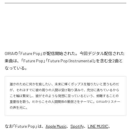
GIRIAの「Future Pop」が配信開始された。今回デジタル配信された
楽曲は、「Future Pop」「Future Pop (Instrumental)」を含む全2曲と
なっている。
誰かのために何かを施したい、未来に輝くポップスを贈りたいと思うものだ
が、それはすでに彼の周りの人間は受け取り済みで、充分に満ちているから
こそ輪は繁栄し、彼がそのような発想に至っているという、俯瞰することの
重要性を歌う。だからこその人間関係の脆弱さをテーマに。GIRIAのリスナー
の声を元に。
なお「
Future Pop
」は、
Apple Music
、
Spotify
、
LINE MUSIC
、