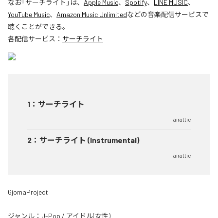
なお「
サーチライト
」は、
Apple Music
、
Spotify
、
LINE MUSIC
、
YouTube Music
、
Amazon Music Unlimited
などの音楽配信サービスで
聴くことができる。
各配信サービス：
サーチライト
1
：
サーチライト
airattic
2
：
サーチライト (Instrumental)
airattic
6jomaProject
ジャンル：
J-Pop
/
アイドル(女性)