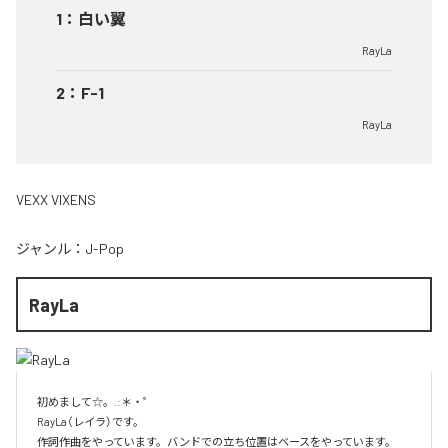
1
：
白い翼
RayLa
2
：
F-1
RayLa
VEXX VIXENS
ジャンル：
J-Pop
RayLa
初めまして☆。.:＊・゜

RayLa（レイラ）です。

作詞作曲をやっています。バンドでの立ち位置はベースをやっています。
