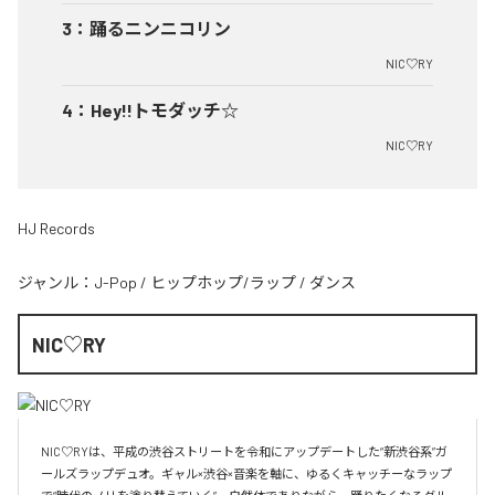
3
：
踊るニンニコリン
NIC♡RY
4
：
Hey!!トモダッチ☆
NIC♡RY
HJ Records
ジャンル：
J-Pop
/
ヒップホップ/ラップ
/
ダンス
NIC♡RY
NIC♡RYは、平成の渋谷ストリートを令和にアップデートした“新渋谷系”ガ
ールズラップデュオ。ギャル×渋谷×音楽を軸に、ゆるくキャッチーなラップ