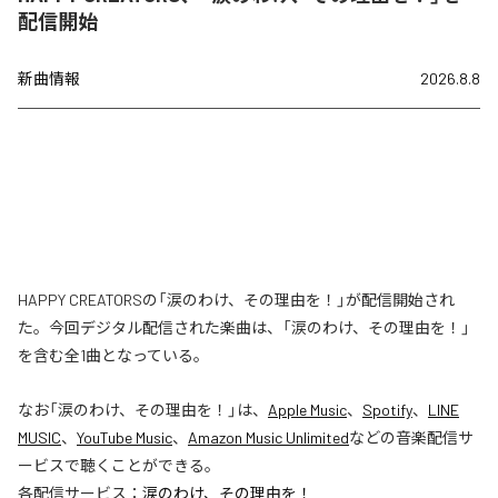
配信開始
新曲情報
2026.8.8
HAPPY CREATORSの「涙のわけ、その理由を！」が配信開始され
た。今回デジタル配信された楽曲は、「涙のわけ、その理由を！」
を含む全1曲となっている。
なお「
涙のわけ、その理由を！
」は、
Apple Music
、
Spotify
、
LINE
MUSIC
、
YouTube Music
、
Amazon Music Unlimited
などの音楽配信サ
ービスで聴くことができる。
各配信サービス：
涙のわけ、その理由を！