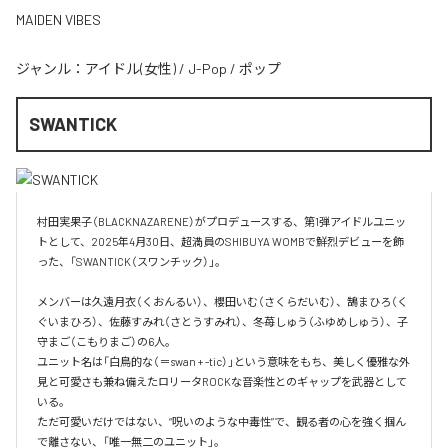
MAIDEN VIBES
ジャンル：
アイドル(女性)
/
J-Pop
/
ポップ
SWANTICK
村田実果子（BLACKNAZARENE）がプロデュースする、第1弾アイドルユニッ
トとして、2025年4月30日、超満員のSHIBUYA WOMBで鮮烈デビューを飾
った、「SWANTICK（スワンチック）」。

メンバーは久遠月衣（くおんるい）、櫻田いむ（さくらだいむ）、鵠まひろ（く
ぐいまひろ）、佐藤すみれ（さとうすみれ）、冬苺しゅう（ふゆめしゅう）、子
守まご（こもりまご）の6人。

ユニット名は「白鳥的な（＝swan + -tic）」という意味をもち、美しく優雅な外
見と可愛さも兼ね備えたロリータROCKな音楽性とのギャップを武器として
いる。

ただ可愛いだけではない、“呪いのような中毒性”で、観る者の心を強く掴ん
で離さない、「唯一無二のユニット」。
