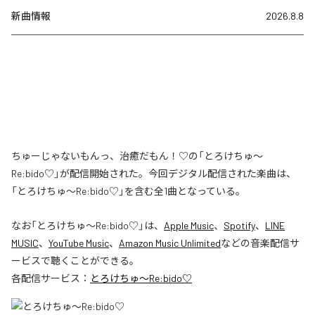
新曲情報
2026.8.8
ちゅーじゃないもんっ、治癒だもん！♡の「とろけちゅ〜
Re:bido♡」が配信開始された。今回デジタル配信された楽曲は、
「とろけちゅ〜Re:bido♡」を含む全1曲となっている。
なお「
とろけちゅ〜Re:bido♡
」は、
Apple Music
、
Spotify
、
LINE
MUSIC
、
YouTube Music
、
Amazon Music Unlimited
などの音楽配信サ
ービスで聴くことができる。
各配信サービス：
とろけちゅ〜Re:bido♡