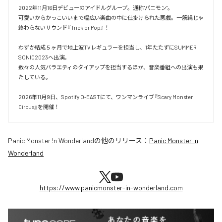
2022年11月16日デビューのアイドルグループ。通称"パニモン"。

可愛いからかっこいいまで幅広い楽曲の中に仕掛けられた悪戯。一筋縄じゃ
終わらないサウンド『Trick or Pop』！

わずか結成５ヶ月で地上波TVレギュラーを担当し、1年たたずにSUMMER 
SONIC2023へ出演。

数々の人気バラエティのタイアップを担当するほか、音楽番組への出演も果
たしている。

2026年11月9日、Spotify O-EASTにて、ワンマンライブ『Scary Monster 
Circus』を開催！
Panic Monster !n Wonderland
の他のリリース：
Panic Monster !n
Wonderland
https://www.panicmonster-in-wonderland.com