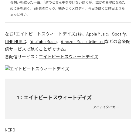
る想いを歌った一曲。「道のど真ん中を歩けないぼくが、誰かの希望になるた
めに牙を剥く。」弱者のロック、噛みつくメロディ。今日のぼくは昨日よりち
ょっと強い。
なお「
エイトビートスウィートデイズ
」は、
Apple Music
、
Spotify
、
LINE MUSIC
、
YouTube Music
、
Amazon Music Unlimited
などの音楽配
信サービスで聴くことができる。
各配信サービス：
エイトビートスウィートデイズ
1
：
エイトビートスウィートデイズ
アイアイタイガー
NERO