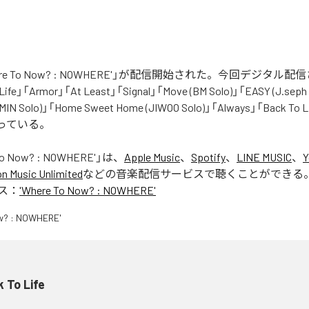
here To Now? : NOWHERE'」が配信開始された。今回デジタル
fe」「Armor」「At Least」「Signal」「Move (BM Solo)」「EASY (J.seph 
MIN Solo)」「Home Sweet Home (JIWOO Solo)」「Always」「Back To Li
なっている。
To Now? : NOWHERE'
」は、
Apple Music
、
Spotify
、
LINE MUSIC
、
Y
 Music Unlimited
などの音楽配信サービスで聴くことができる
ス：
'Where To Now? : NOWHERE'
 To Life