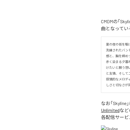
CMDMの「Sk
曲となってい
夏の夜の街を駆け
洗練されたバンド
感と、胸を締めつ
赤く染まる夕暮
けたいと願う想い
と友情、そして二
叙情的なメロデ
しさと切なさが同居す
なお「
Skyline
Unlimited
など
各配信サービ