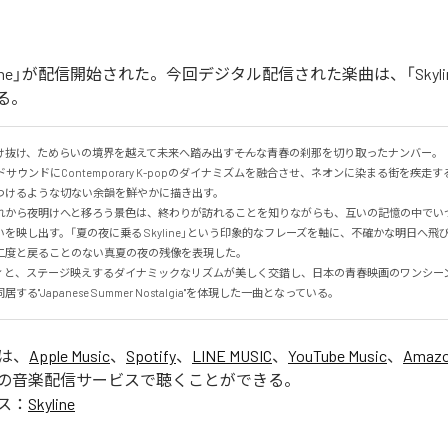
yline」が配信開始された。今回デジタル配信された楽曲は、「Skyli
る。
抜け、ためらいの境界を越えて未来へ踏み出す――そんな青春の刹那を切り取ったナンバー。

サウンドにContemporary K-popのダイナミズムを融合させ、ネオンに染まる街を疾走
けるような切ない余韻を鮮やかに描き出す。

れから夜明けへと移ろう景色は、終わりが訪れることを知りながらも、互いの記憶の中でい
を映し出す。「夏の夜に乗る Skyline」という印象的なフレーズを軸に、不確かな明日へ飛
度と戻ることのない真夏の夜の残像を表現した。

ィと、ステージ映えするダイナミックなリズムが美しく交錯し、日本の青春映画のワンシー
る"Japanese Summer Nostalgia"を体現した一曲となっている。
」は、
Apple Music
、
Spotify
、
LINE MUSIC
、
YouTube Music
、
Amazo
の音楽配信サービスで聴くことができる。
ス：
Skyline