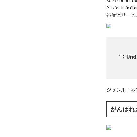
なお「
Under th
Music Unlimite
各配信サービ
1
：
Unde
ジャンル：
K-
がんばれ