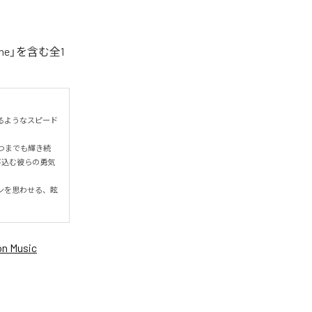
ne」を含む全1
するようなスピード
つまでも輝き続
び込む彼らの勇気
ンを思わせる、眩
n Music