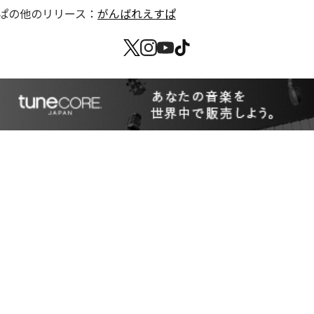
ぱ
の他のリリース：
がんばれえすぱ