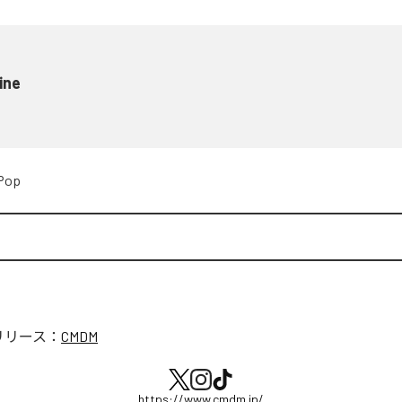
ine
Pop
リリース：
CMDM
https://www.cmdm.jp/