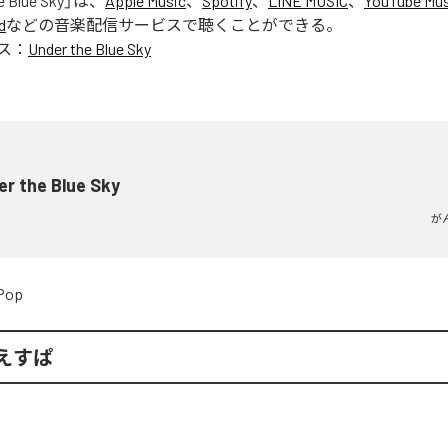
e Blue Sky
」は、
Apple Music
、
Spotify
、
LINE MUSIC
、
YouTube Mus
d
などの音楽配信サービスで聴くことができる。
ス：
Under the Blue Sky
r the Blue Sky
が
Pop
えすぱ