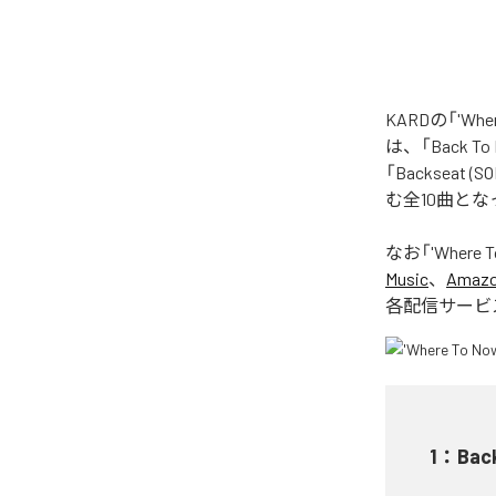
KARDの「'W
は、「Back To Li
「Backseat (SO
む全10曲と
なお「
'Where 
Music
、
Amazon
各配信サービ
1
：
Back