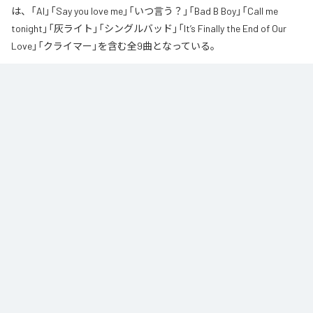
は、「AI」「Say you love me」「いつ言う？」「Bad B Boy」「Call me
tonight」「灰ライト」「シングルバッド」「It’s Finally the End of Our
Love」「クライマー」を含む全9曲となっている。
なお「
∞
」は、
Apple Music
、
Spotify
、
LINE MUSIC
、
YouTube Music
、
Amazon Music Unlimited
などの音楽配信サービスで聴くことができ
る。
各配信サービス：
∞
1
：
AI
高瀬統也
2
：
Say you love me
高瀬統也