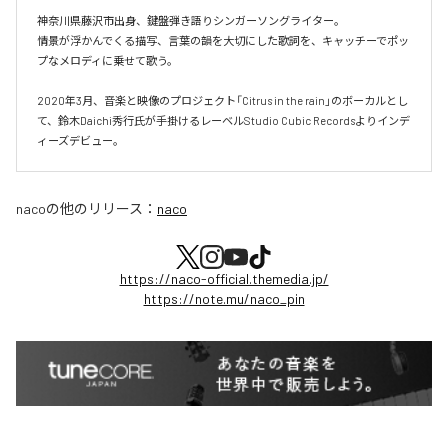
神奈川県藤沢市出身、鍵盤弾き語りシンガーソングライター。

情景が浮かんでくる描写、言葉の韻を大切にした歌詞を、キャッチーでポッ
プなメロディに乗せて歌う。

2020年3月、音楽と映像のプロジェクト「Citrus in the rain」のボーカルとし
て、鈴木Daichi秀行氏が手掛けるレーベルStudio Cubic Recordsよりインデ
ィーズデビュー。
naco
の他のリリース：
naco
https://naco-official.themedia.jp/
https://note.mu/naco_pin