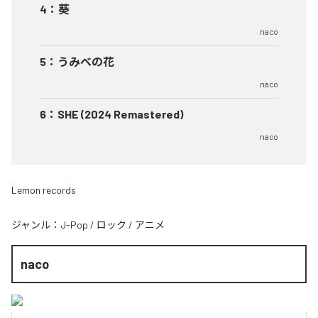
4
：
葵
naco
5
：
うみべの花
naco
6
：
SHE (2024 Remastered)
naco
Lemon records
ジャンル：
J-Pop
/
ロック
/
アニメ
naco