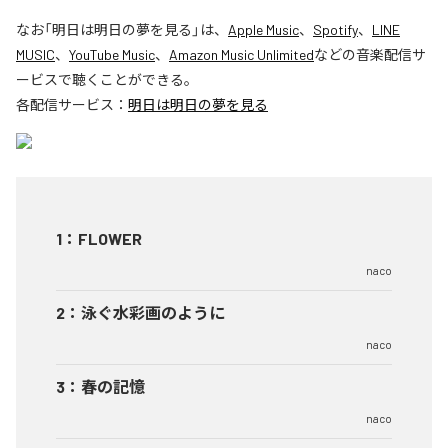
なお「
明日は明日の夢を見る
」は、
Apple Music
、
Spotify
、
LINE
MUSIC
、
YouTube Music
、
Amazon Music Unlimited
などの音楽配信サ
ービスで聴くことができる。
各配信サービス：
明日は明日の夢を見る
1
：
FLOWER
naco
2
：
泳ぐ水彩画のように
naco
3
：
春の記憶
naco