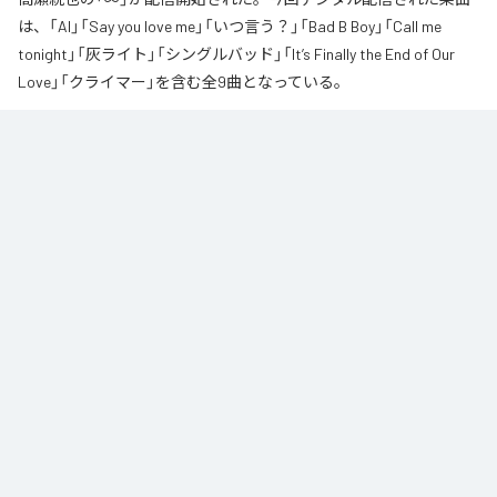
は、「AI」「Say you love me」「いつ言う？」「Bad B Boy」「Call me
tonight」「灰ライト」「シングルバッド」「It’s Finally the End of Our
Love」「クライマー」を含む全9曲となっている。
なお「
∞
」は、
Apple Music
、
Spotify
、
LINE MUSIC
、
YouTube Music
、
Amazon Music Unlimited
などの音楽配信サービスで聴くことができ
る。
各配信サービス：
∞
1
：
AI
高瀬統也
2
：
Say you love me
高瀬統也