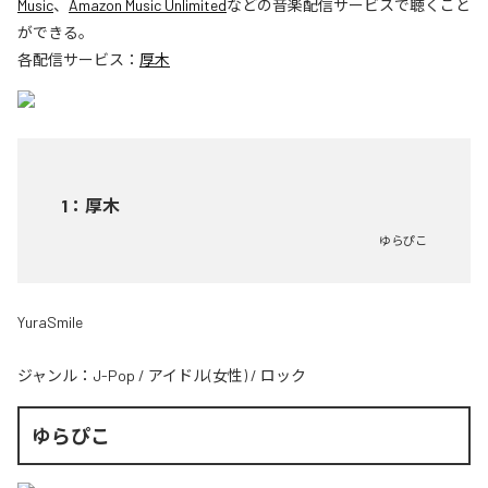
Music
、
Amazon Music Unlimited
などの音楽配信サービスで聴くこと
ができる。
各配信サービス：
厚木
1
：
厚木
ゆらぴこ
YuraSmile
ジャンル：
J-Pop
/
アイドル(女性)
/
ロック
ゆらぴこ