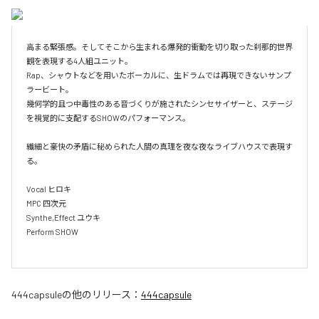
高まる緊張感。そしてそこから生まれる爆発的衝動を切り取った刹那的世界
観を表現する4人組ユニット。

Rap、シャウトなどを用いたボーカルに、生ドラムでは再現できないサンプ
ラービート。

幾何学的且つ中毒性のある音づくりが施されたシンセサイザーと、ステージ
を視覚的に支配するSHOWのパフォーマンス。

繊細と豪快の矛盾に秘められた人間の真理を夜な夜なライブハウスで表現す
る。

Vocal ヒロキ

MPC 四次元

Synthe,Effect ユウキ

Perform SHOW

444capsule
の他のリリース：
444capsule