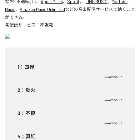
なお「
不退転
」は、
Apple Music
、
Spotify
、
LINE MUSIC
、
YouTube
Music
、
Amazon Music Unlimited
などの音楽配信サービスで聴くこと
ができる。
各配信サービス：
不退転
1
：
四界
444capsule
2
：
炎火
444capsule
3
：
不良
444capsule
4
：
真紅