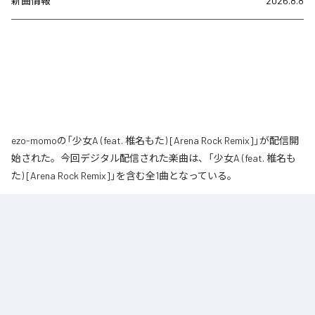
新曲情報
2026.8.8
ezo-momoの「少女A (feat. 椎名もた) [Arena Rock Remix]」が配信開
始された。今回デジタル配信された楽曲は、「少女A (feat. 椎名も
た) [Arena Rock Remix]」を含む全1曲となっている。
椎名もた「少女A」を、壮大なアリーナロックへ再構築した 「Arena Rock 
Remix」。

繊細で静かな歌い出しから、幾重にも重なるギター、力強いベースとライブ
ドラム、感情的なキーボードが一気に広がる爆発的なサビへ。

心音や一瞬の静寂、観客の手拍子とシンガロングを交えながら、原曲に宿る
孤独と心の揺れを、大観衆と分かち合う希望のエネルギーへと昇華しまし