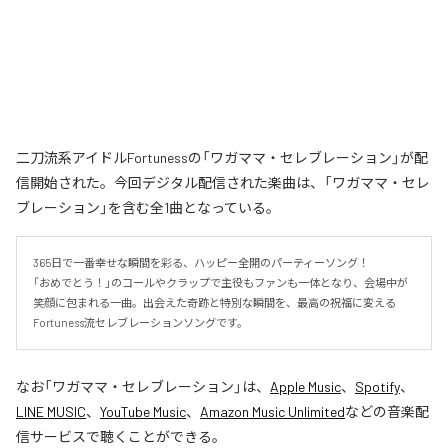
二刀流系アイドルFortunessの「ワガママ・セレブレーション」が配
信開始された。今回デジタル配信された楽曲は、「ワガママ・セレ
ブレーション」を含む全1曲となっている。
365日で一番幸せな瞬間を彩る、ハッピー全開のパーティーソング！

「おめでとう！」のコールやクラップで主役もファンも一体となり、会場中が
笑顔に包まれる一曲。出会えた奇跡と特別な瞬間を、最高の祝福に変える
Fortuness流セレブレーションソングです。
なお「
ワガママ・セレブレーション
」は、
Apple Music
、
Spotify
、
LINE MUSIC
、
YouTube Music
、
Amazon Music Unlimited
などの音楽配
信サービスで聴くことができる。