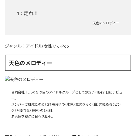
1
：
走れ！
天色のメロディー
ジャンル：
アイドル(女性)
/
J-Pop
天色のメロディー
合同会社H.L.Lの５つ目のアイドルグループとして2025年11月21日にデビュ
ー。

メンバーは緋成このめ（赤）雫音ゆの（水色）城宮りゅぐ（白）恋姫るる（ピン
ク）月麦ひな（黄色）の5人組。

名古屋を拠点に日々活動中。