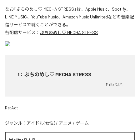
なお「
ぶちのめし♡ MECHA STRESS
」は、
Apple Music
、
Spotify
、
LINE MUSIC
、
YouTube Music
、
Amazon Music Unlimited
などの音楽配
信サービスで聴くことができる。
各配信サービス：
ぶちのめし♡ MECHA STRESS
1
：
ぶちのめし♡ MECHA STRESS
Melty R.I.P.
Re:Act
ジャンル：
アイドル(女性)
/
アニメ
/
ゲーム