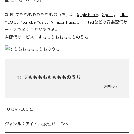
なお「
すもももももももものうち
」は、
Apple Music
、
Spotify
、
LINE
MUSIC
、
YouTube Music
、
Amazon Music Unlimited
などの音楽配信サ
ービスで聴くことができる。
各配信サービス：
すもももももももものうち
1
：
すもももももももものうち
高田もも
FORZA RECORD
ジャンル：
アイドル(女性)
/
J-Pop