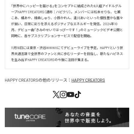
「世界中にハッピーを届ける」をコンセプトに結成された6人組アイドルグル
ープHAPPY CREATORS（通称：ハピクリ）。メンバーには松本せりな、七瀬
こあ、橘あや、楠森しゅり、小鈴かれん、逢川あいといった個性豊かな面々
が揃い、日常に彩りを添えるポジティブなエネルギーを発信。2024年10
月、デビュー曲「きみのせいではっぴーです！」のミュージックビデオ公開と
同時に、各サブスクリプションサービスで配信を開始。

11月16日には東京・渋谷WWWXにてデビューライブを予定。HAPPYという世
界共通言語で全世界のファンと共に歩むリーダーを目指し、新たなハピネス
を生み出すHAPPY CREATORSの今後に注目が集まる。
HAPPY CREATORS
の他のリリース：
HAPPY CREATORS