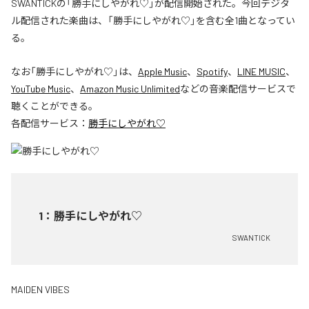
SWANTICKの「勝手にしやがれ♡」が配信開始された。今回デジタ
ル配信された楽曲は、「勝手にしやがれ♡」を含む全1曲となってい
る。
なお「
勝手にしやがれ♡
」は、
Apple Music
、
Spotify
、
LINE MUSIC
、
YouTube Music
、
Amazon Music Unlimited
などの音楽配信サービスで
聴くことができる。
各配信サービス：
勝手にしやがれ♡
1
：
勝手にしやがれ♡
SWANTICK
MAIDEN VIBES