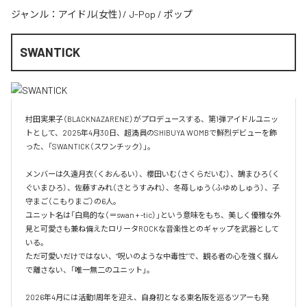
ジャンル：
アイドル(女性)
/
J-Pop
/
ポップ
SWANTICK
村田実果子（BLACKNAZARENE）がプロデュースする、第1弾アイドルユニッ
トとして、2025年4月30日、超満員のSHIBUYA WOMBで鮮烈デビューを飾
った、「SWANTICK（スワンチック）」。

メンバーは久遠月衣（くおんるい）、櫻田いむ（さくらだいむ）、鵠まひろ（く
ぐいまひろ）、佐藤すみれ（さとうすみれ）、冬苺しゅう（ふゆめしゅう）、子
守まご（こもりまご）の6人。

ユニット名は「白鳥的な（＝swan + -tic）」という意味をもち、美しく優雅な外
見と可愛さも兼ね備えたロリータROCKな音楽性とのギャップを武器として
いる。

ただ可愛いだけではない、“呪いのような中毒性”で、観る者の心を強く掴ん
で離さない、「唯一無二のユニット」。

2026年4月には活動1周年を迎え、自身初となる東名阪を巡るツアーも発