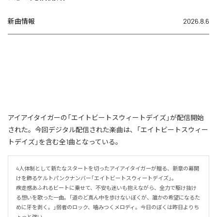
新曲情報
2026.8.6
アイアイタイガーの「エイトビートスウィートデイズ」が配信開始
された。今回デジタル配信された楽曲は、「エイトビートスウィー
トデイズ」を含む全1曲となっている。
4人体制として新たなスタートを切ったアイアイタイガーが贈る、新章の幕開
けを飾るケルトパンクナンバー「エイトビートスウィートデイズ」。

疾走感あふれるビートに乗せて、不安も迷いも抱えながら、全力で駆け抜け
る想いを歌った一曲。「道のど真ん中を歩けないぼくが、誰かの希望になるた
めに牙を剥く。」弱者のロック、噛みつくメロディ。今日のぼくは昨日よりち
ょっと強い。