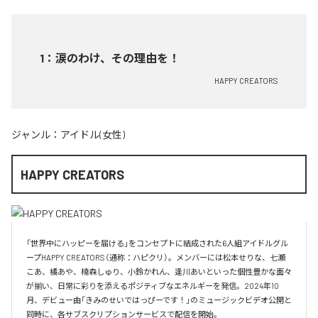
1
：
涙のわけ、その理由を！
HAPPY CREATORS
ジャンル：
アイドル(女性)
HAPPY CREATORS
「世界中にハッピーを届ける」をコンセプトに結成された6人組アイドルグル
ープHAPPY CREATORS（通称：ハピクリ）。メンバーには松本せりな、七瀬
こあ、橘あや、楠森しゅり、小鈴かれん、逢川あいといった個性豊かな面々
が揃い、日常に彩りを添えるポジティブなエネルギーを発信。2024年10
月、デビュー曲「きみのせいではっぴーです！」のミュージックビデオ公開と
同時に、各サブスクリプションサービスで配信を開始。
