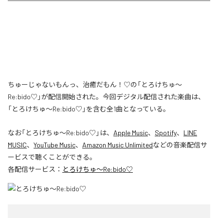
ちゅーじゃないもんっ、治癒だもん！♡の「とろけちゅ〜
Re:bido♡」が配信開始された。今回デジタル配信された楽曲は、
「とろけちゅ〜Re:bido♡」を含む全1曲となっている。
なお「
とろけちゅ〜Re:bido♡
」は、
Apple Music
、
Spotify
、
LINE
MUSIC
、
YouTube Music
、
Amazon Music Unlimited
などの音楽配信サ
ービスで聴くことができる。
各配信サービス：
とろけちゅ〜Re:bido♡