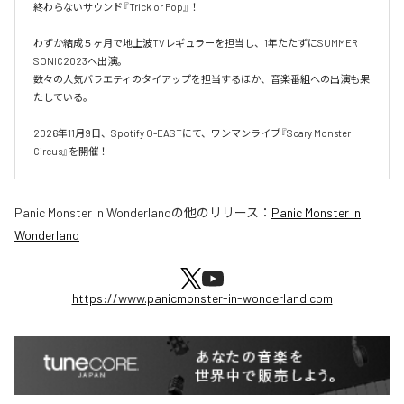
終わらないサウンド『Trick or Pop』！

わずか結成５ヶ月で地上波TVレギュラーを担当し、1年たたずにSUMMER 
SONIC2023へ出演。

数々の人気バラエティのタイアップを担当するほか、音楽番組への出演も果
たしている。

2026年11月9日、Spotify O-EASTにて、ワンマンライブ『Scary Monster 
Circus』を開催！
Panic Monster !n Wonderland
の他のリリース：
Panic Monster !n
Wonderland
https://www.panicmonster-in-wonderland.com