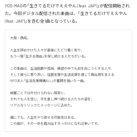
YOS-MAGの「生きてるだけでええやん (feat. JAP)」が配信開始され
た。今回デジタル配信された楽曲は、「生きてるだけでええやん
(feat. JAP)」を含む全1曲となっている。
大阪・西成。

人生を諦めかけた人々が最後にたどり着く街で、

もう一度「生きる理由」を探し続ける人たちがいる。

この楽曲は、生活困窮や孤独、絶望の中でも前を向こうとする人々、

そして彼らに寄り添い、住居支援や生活支援を通じて再出発を支える

NPO法人「生活支援機構ALL」の奮闘を描いた一曲。

綺麗ごとでは片付けられない現実と、

それでも人を信じ、手を差し伸べ続ける人たちの姿を、

リアルなリリックとメッセージに込めた。

誰にでも、人生をやり直せる可能性はある。

この曲が、その一歩を踏み出すきっかけになれば幸いです。