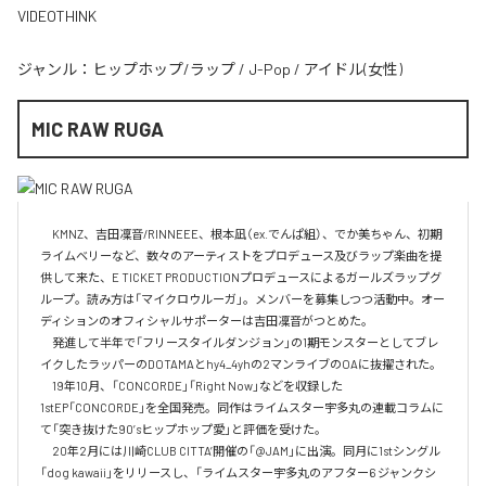
VIDEOTHINK
ジャンル：
ヒップホップ/ラップ
/
J-Pop
/
アイドル(女性)
MIC RAW RUGA
　KMNZ、吉田凜音/RINNEEE、根本凪（ex.でんぱ組）、でか美ちゃん、初期
ライムベリーなど、数々のアーティストをプロデュース及びラップ楽曲を提
供して来た、E TICKET PRODUCTIONプロデュースによるガールズラップグ
ループ。読み方は「マイクロウルーガ」。メンバーを募集しつつ活動中。オー
ディションのオフィシャルサポーターは吉田凜音がつとめた。

　発進して半年で「フリースタイルダンジョン」の1期モンスターとしてブレ
イクしたラッパーのDOTAMAとhy4_4yhの2マンライブのOAに抜擢された。

　19年10月、「CONCORDE」「Right Now」などを収録した
1stEP「CONCORDE」を全国発売。同作はライムスター宇多丸の連載コラムに
て「突き抜けた90’sヒップホップ愛」と評価を受けた。

　20年2月には川崎CLUB CITTA’開催の「@JAM」に出演。同月に1stシングル
「dog kawaii」をリリースし、「ライムスター宇多丸のアフター6 ジャンクシ