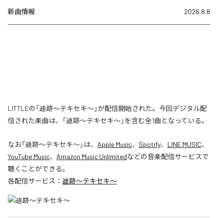
新曲情報
2026.8.8
LITTLEの「迪跡〜テキセキ〜」が配信開始された。今回デジタル配
信された楽曲は、「迪跡〜テキセキ〜」を含む全1曲となっている。
なお「
迪跡〜テキセキ〜
」は、
Apple Music
、
Spotify
、
LINE MUSIC
、
YouTube Music
、
Amazon Music Unlimited
などの音楽配信サービスで
聴くことができる。
各配信サービス：
迪跡〜テキセキ〜