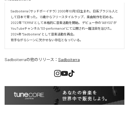
Sadboiterra（サッドボーイテラ） 2000年10月3日生まれ、日系ブラジル人と
して日本で育った。 13歳からフリースタイルラップ、楽曲制作を初める。 
2022年 "TERRA" として本格的に音楽活動を開始。 デビュー作の "ABYSS" が
YouTubeチャンネル "03-performance" にて公開され一躍注目を浴びた。 
2024年 "Sadboiterra" として音楽活動を再会。

若手ながらシーンに欠かせない存在となっている。
Sadboiterra
の他のリリース：
Sadboiterra