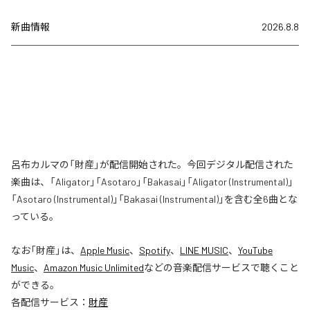
新曲情報
2026.8.8
呂布カルマの「財産」が配信開始された。今回デジタル配信された
楽曲は、「Aligator」「Asotaro」「Bakasai」「Aligator (Instrumental)」
「Asotaro (Instrumental)」「Bakasai (Instrumental)」を含む全6曲とな
っている。
なお「
財産
」は、
Apple Music
、
Spotify
、
LINE MUSIC
、
YouTube
Music
、
Amazon Music Unlimited
などの音楽配信サービスで聴くこと
ができる。
各配信サービス：
財産