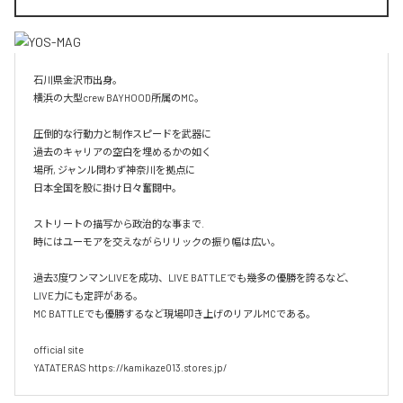
石川県金沢市出身。

横浜の大型crew BAYHOOD所属のMC。

圧倒的な行動力と制作スピードを武器に

過去のキャリアの空白を埋めるかの如く

場所, ジャンル問わず神奈川を拠点に

日本全国を股に掛け日々奮闘中。

ストリートの描写から政治的な事まで.

時にはユーモアを交えながらリリックの振り幅は広い。

過去3度ワンマンLIVEを成功、LIVE BATTLEでも幾多の優勝を誇るなど、
LIVE力にも定評がある。

MC BATTLEでも優勝するなど現場叩き上げのリアルMCである。

official site

YATATERAS https://kamikaze013.stores.jp/