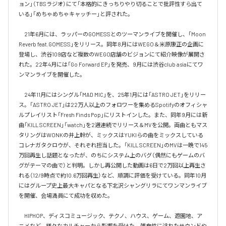
ョン」（TBSラジオ）にて「本格的にきっちりやり切ることで批評性すら出て
いる」「めちゃめちゃキャッチー」と評された。

　21年6月には、ラッパーのGOMESSとのツーマンライブを開催し、「Moon 
Reverb feat.GOMESS」をリリース。同年8月にはWEGO＆米原康正の企画に
登場し、渋谷109店など複数のWEGO店舗のビジョンにて紹介映像が展開さ
れた。22年4月には「Go Forward EP」を発売、9月には渋谷club asiaにてワ
ンマンライブを開催した。

　24年11月にはシングル「MAD MIC」を、25年1月には「ASTRO JET」をリリー
ス。「ASTRO JET」は22万人以上のフォロワーを集めるSpotifyのオフィシャ
ルプレイリスト「Fresh Finds Pop」にリストインした。また、同年9月には新
曲「KILL SCREEN」「watch」を2週連続でリリース＆MVを公開。両曲ともマス
タリングはWONKの井上幹が、ミックスはYUKIらの曲をミックスしている
コレナガタクロウが、それぞれ担当した。「KILL SCREEN」のMVは一晩で145
万回再生し話題となったが、のちにシステム上のバグ（偶然にもゲームのバ
グがテーマの曲で）と判明。しかし再公開した動画は6日で2万回以上再生さ
れる（12/9時点で約10.6万回再生）など、順調に評価を受けている。同年10月
にはグループ史上最大キャパとなる下北沢シャングリラにてワンマンライブ
を開催、会場満員にて成功を収めた。

　HIPHOP、ディスコミュージック、テクノ、ハウス、ゲーム、遊園地、ア
ニメなど、様々なカルチャーから影響を受けた、雑食性に溢れたサウンドや