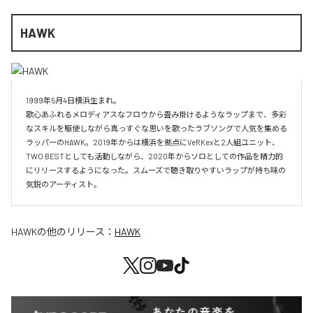
HAWK
1999年5月4日横浜生まれ。

歌心あふれるメロディアスなフロウから畳み掛けるようなラップまで、多彩
なスキルを駆使しながら真っすぐな思いを歌ったラブソングで人気を集める
ラッパーのHAWK。2019年からは横浜を拠点にVeRKexと2人組ユニット、
TWO BESTとしても活動しながら、2020年からソロとしての作品を精力的
にリリースするようになった。スムーズで聴き取りやすいラップが持ち味の
気鋭のアーティスト。
HAWK
の他のリリース：
HAWK