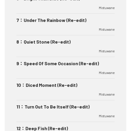
Mistuwane
7
：
Under The Rainbow (Re-edit)
Mistuwane
8
：
Quiet Stone (Re-edit)
Mistuwane
9
：
Speed Of Some Occasion (Re-edit)
Mistuwane
10
：
Diced Moment (Re-edit)
Mistuwane
11
：
Turn Out To Be Itself (Re-edit)
Mistuwane
12
：
Deep Fish (Re-edit)