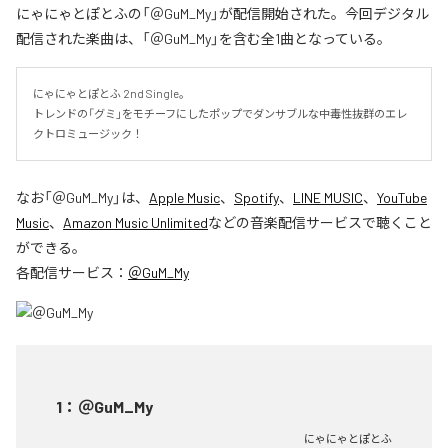
にゃにゃとぽとふの「＠GuM_My」が配信開始された。今回デジタル
配信された楽曲は、「＠GuM_My」を含む全1曲となっている。
にゃにゃとぽとふ 2nd Single。

トレンドの「グミ」をモチーフにしたポップでダンサブルな中毒性抜群のエレ
クトロミュージック！
なお「
＠GuM_My
」は、
Apple Music
、
Spotify
、
LINE MUSIC
、
YouTube
Music
、
Amazon Music Unlimited
などの音楽配信サービスで聴くこと
ができる。
各配信サービス：
＠GuM_My
1
：
＠GuM_My
にゃにゃとぽとふ