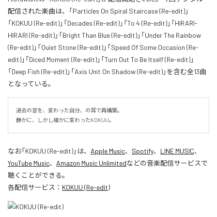
配信された楽曲は、「Particles On Spiral Staircase (Re-edit)」
「KOKUU (Re-edit)」「Decades (Re-edit)」「To 4 (Re-edit)」「HIRARI-
HIRARI (Re-edit)」「Bright Than Blue (Re-edit)」「Under The Rainbow
(Re-edit)」「Quiet Stone (Re-edit)」「Speed Of Some Occasion (Re-
edit)」「Diced Moment (Re-edit)」「Turn Out To Be Itself (Re-edit)」
「Deep Fish (Re-edit)」「Axis Unit On Shadow (Re-edit)」を含む全13曲
となっている。
過去の音を、変わった自分、の耳で再構築。

静かに、しかし確かに変わったKOKUU。
なお「
KOKUU (Re-edit)
」は、
Apple Music
、
Spotify
、
LINE MUSIC
、
YouTube Music
、
Amazon Music Unlimited
などの音楽配信サービスで
聴くことができる。
各配信サービス：
KOKUU (Re-edit)