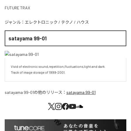
FUTURE TRAX
ジャンル：
エレクトロニック
/
テクノ
/
ハウス
satayama 99-01
Vivid of electronic sound,repetition,fluctuations,light and dark.

Track of image storage of 1999-2001.
satayama 99-01
の他のリリース：
satayama 99-01