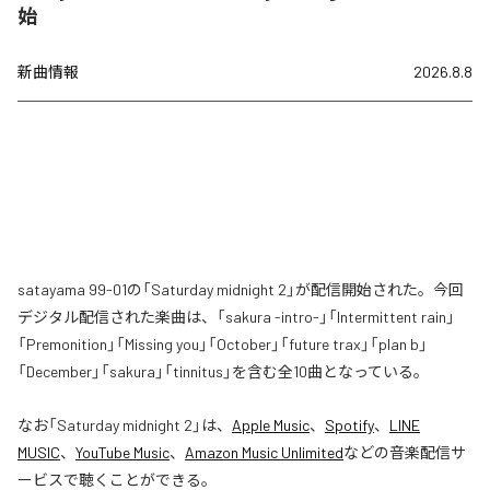
始
新曲情報
2026.8.8
satayama 99-01の「Saturday midnight 2」が配信開始された。今回
デジタル配信された楽曲は、「sakura -intro-」「Intermittent rain」
「Premonition」「Missing you」「October」「future trax」「plan b」
「December」「sakura」「tinnitus」を含む全10曲となっている。
なお「
Saturday midnight 2
」は、
Apple Music
、
Spotify
、
LINE
MUSIC
、
YouTube Music
、
Amazon Music Unlimited
などの音楽配信サ
ービスで聴くことができる。