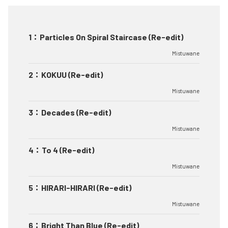
1
：
Particles On Spiral Staircase (Re-edit)
Mistuwane
2
：
KOKUU (Re-edit)
Mistuwane
3
：
Decades (Re-edit)
Mistuwane
4
：
To 4 (Re-edit)
Mistuwane
5
：
HIRARI-HIRARI (Re-edit)
Mistuwane
6
：
Bright Than Blue (Re-edit)