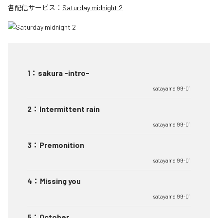
各配信サービス：
Saturday midnight 2
1
：
sakura -intro-
satayama 99-01
2
：
Intermittent rain
satayama 99-01
3
：
Premonition
satayama 99-01
4
：
Missing you
satayama 99-01
5
：
October