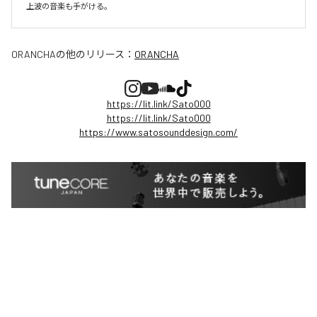
上波の音楽も手がける。
ORANCHA
の他のリリース：
ORANCHA
https://lit.link/Sato000
https://lit.link/Sato000
https://www.satosounddesign.com/