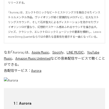
リリースする。

『Aurora』は、エレクトロニックなビートとストリングスを融合させたインス
トゥルメンタル作品。ヴァイオリンが紡ぐ叙情的なメロディに、壮大なスト
リングスサウンド、そして石井智大によるディストーションを効かせたヴァ
イオリンソロが重なり、幻想的でスケール感あふれるサウンドを描き出す。
ジャズ、クラシック、エレクトロニックミュージックの要素を横断し、Less is 
more String Quartetならではの新たな音楽性を提示する一曲となっている。
なお「
Aurora
」は、
Apple Music
、
Spotify
、
LINE MUSIC
、
YouTube
Music
、
Amazon Music Unlimited
などの音楽配信サービスで聴くこと
ができる。
各配信サービス：
Aurora
1
：
Aurora