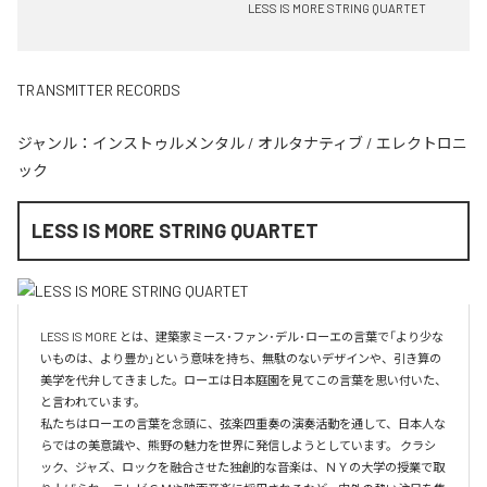
LESS IS MORE STRING QUARTET
TRANSMITTER RECORDS
ジャンル：
インストゥルメンタル
/
オルタナティブ
/
エレクトロニ
ック
LESS IS MORE STRING QUARTET
LESS IS MORE とは、建築家ミース･ファン･デル･ローエの言葉で「より少な
いものは、より豊か」という意味を持ち、無駄のないデザインや、引き算の
美学を代弁してきました。ローエは日本庭園を見てこの言葉を思い付いた、
と言われています。

私たちはローエの言葉を念頭に、弦楽四重奏の演奏活動を通して、日本人な
らではの美意識や、熊野の魅力を世界に発信しようとしています。 クラシ
ック、ジャズ、ロックを融合させた独創的な音楽は、ＮＹの大学の授業で取