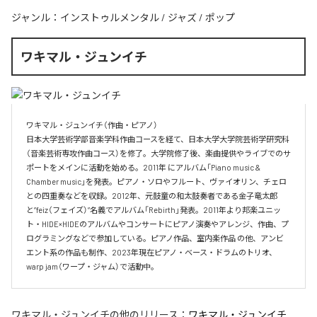
ジャンル：
インストゥルメンタル
/
ジャズ
/
ポップ
ワキマル・ジュンイチ
ワキマル・ジュンイチ（作曲・ピアノ）

日本大学芸術学部音楽学科作曲コースを経て、日本大学大学院芸術学研究科
（音楽芸術専攻作曲コース）を修了。大学院修了後、楽曲提供やライブでのサ
ポートをメインに活動を始める。2011年 にアルバム「Piano music & 
Chamber music」を発表。ピアノ・ソロやフルート、ヴァイオリン、チェロ
との四重奏などを収録。2012年、元鼓童の和太鼓奏者である金子竜太郎 
と”feiz（フェイズ）”名義でアルバム「Rebirth」発表。2011年より邦楽ユニッ
ト・HIDE×HIDEのアルバムやコンサートにピアノ演奏やアレンジ、作曲、プ
ログラミングなどで参加している。ピアノ作品、室内楽作品 の他、アンビ
エント系の作品も制作、2023年現在ピアノ・ベース・ドラムのトリオ、
warp jam（ワープ・ジャム）で活動中。
ワキマル・ジュンイチ
の他のリリース：
ワキマル・ジュンイチ