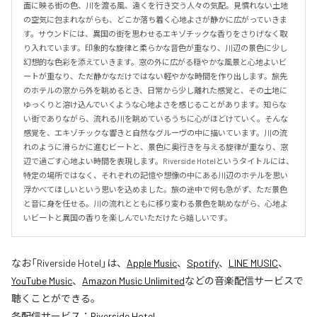
面に映る街の色、川を渡る風、遠くを行き交う人々の気配。見慣れない土地
の空気に包まれながらも、どこか落ち着く心地よさが静かに広がっていきま
す。サウンドには、異国の街を思わせるエキゾチックな香りをさりげなく取
り入れています。印象的な旋律と柔らかな音色が重なり、川辺の景色に少し
幻想的な色彩を添えていきます。窓の外に広がる穏やかな風景と心地よいビ
ートが重なり、ただ静かなだけではない軽やかな時間を作り出します。旅先
のホテルの窓から外を眺めるとき、日常から少し離れた感覚と、その土地に
ゆっくりと溶け込んでいくような心地よさを感じることがあります。知らな
い街でありながら、流れる川を眺めているうちに心がほどけていく。そんな
感覚を、エキゾチックな響きと自然なグルーヴの中に描いています。川の流
れのように滑らかに進むビートと、景色に奥行きを与える旋律が重なり、窓
辺で過ごす心地よい時間を表現します。Riverside Hotelというタイトルには、
特定の場所ではなく、それぞれの記憶や想像の中にある川辺のホテルを思い
浮かべてほしいという思いを込めました。旅の途中で何も急がず、ただ景色
と音に身を任せる。川の流れとともに移り変わる景色を眺めながら、心地よ
いビートと異国の香りを楽しんでいただけたら嬉しいです。
なお「
Riverside Hotel
」は、
Apple Music
、
Spotify
、
LINE MUSIC
、
YouTube Music
、
Amazon Music Unlimited
などの音楽配信サービスで
聴くことができる。
各配信サービス：
Riverside Hotel