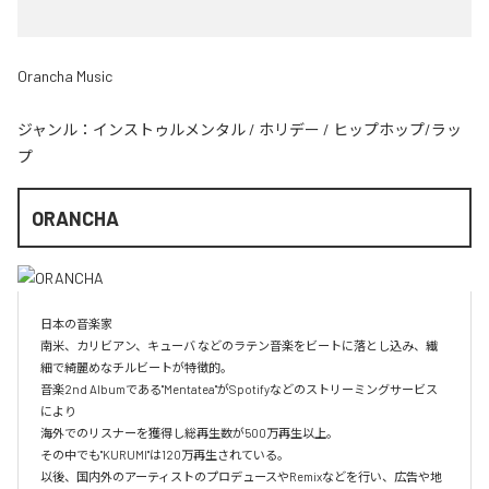
Orancha Music
ジャンル：
インストゥルメンタル
/
ホリデー
/
ヒップホップ/ラッ
プ
ORANCHA
日本の音楽家

南米、カリビアン、キューバ などのラテン音楽をビートに落とし込み、繊
細で綺麗めなチルビートが特徴的。

音楽2nd Albumである"Mentatea"がSpotifyなどのストリーミングサービス
により

海外でのリスナーを獲得し総再生数が500万再生以上。

その中でも"KURUMI"は120万再生されている。

以後、国内外のアーティストのプロデュースやRemixなどを行い、広告や地