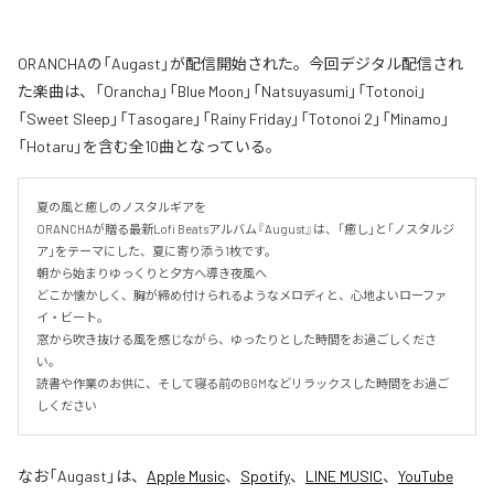
ORANCHAの「Augast」が配信開始された。今回デジタル配信され
た楽曲は、「Orancha」「Blue Moon」「Natsuyasumi」「Totonoi」
「Sweet Sleep」「Tasogare」「Rainy Friday」「Totonoi 2」「Minamo」
「Hotaru」を含む全10曲となっている。
夏の風と癒しのノスタルギアを

ORANCHAが贈る最新Lofi Beatsアルバム『August』は、「癒し」と「ノスタルジ
ア」をテーマにした、夏に寄り添う1枚です。

朝から始まりゆっくりと夕方へ導き夜風へ

どこか懐かしく、胸が締め付けられるようなメロディと、心地よいローファ
イ・ビート。

窓から吹き抜ける風を感じながら、ゆったりとした時間をお過ごしくださ
い。

読書や作業のお供に、そして寝る前のBGMなどリラックスした時間をお過ご
しください
なお「
Augast
」は、
Apple Music
、
Spotify
、
LINE MUSIC
、
YouTube