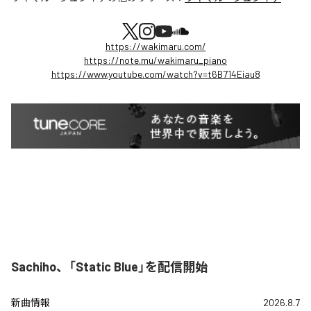
https://wakimaru.com/
https://note.mu/wakimaru_piano
https://www.youtube.com/watch?v=t6B714Eiau8
Sachiho、「Static Blue」を配信開始
新曲情報
2026.8.7