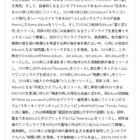
を発売。そして、自身初となるコンセプトAlbumである4th Album「花水木」
を2013年12月13日にリリースし、2014年5月23日に3rd Album「メランコリ
ック現代」をレーベルメイトであるWATT a.k.aヨッテルブッテルが全曲
RemixしたRemix Albumをリリース。そして2014に5枚目のAlbum「雲と泥と
手」をリリース。同年8月31日には自身初となるワンマンライブを恵比寿リキ
ッドルームにて開催し、初のワンマンライブながら、満員御礼。各方面から
絶賛の嵐を受け映像化を希望する声が後を後を絶たない中、12月に６枚目の
Albumとなる「如雨露」をリリースすることを発表。なお、2014年に、この
時点で3rd AlbumのRemix Album 、4th Album、5th Album、6th Albumをリ
リースした。2015年には客演を多く呼び制作された実験的断片集をリリース
し、2017年には7th Album「Bouquet」をリリースし恵比寿リキッドルームに
てワンマンライブを成功させ、2018年に8th Album「馬鹿と鋏と」をリリー
ス。2019年に9曲入りの作品集「O.S.D」をリリースし、同年３月、9th 
Albumとなる「平成エクスプレス」をリリース。同じ神奈川県のOGである
MACCHOを客演に呼んだ「俺達の唄」は現在も名曲と言われ、同Album収録曲
の「What do you want?」のMVはアジアで一番危険と名高いフィリピンのス
ラム「スモーキーマウンテン」にてフィリピンのHIPHOP Crew 「Tondo Tribe」
と共に撮影。これは映画監督「富田克也(空族)」が手がけ話題になる。同年、
盟友であるAKLOとのスプリットアルバム「New Drug」をリリースし、同年自
身のワンマンライブをHIPHOPの聖地と呼ばれているClub Citta’にて開催し
満員御礼。2020年には架空の街の裏側を生きる者達を描写したコンセプト
アルバム「相模川町」を発表。その後数曲シングルを出し、BACHLOGICとの