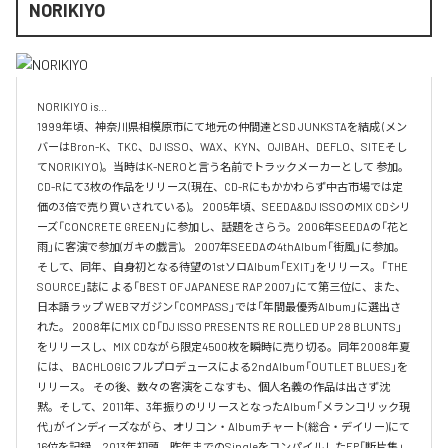
NORIKIYO
NORIKIYO is...　 

1999年頃、神奈川県相模原市にて地元の仲間達とSD JUNKSTAを結成 (メン
バーはBron-K、TKC、DJ ISSO、WAX、KYN、OJIBAH、DEFLO、SITEそし
てNORIKIYO)。当時はK-NEROと言う名前でトラックメーカーとして 参加。
CD-Rにて3枚の作品をリリース(現在、CD-Rにもかかわらず中古市場では定
価の3倍で売り買いされている)。 2005年頃、SEEDA&DJ ISSOのMIX CDシリ
ーズ「CONCRETE GREEN」に参加し、話題をさらう。2006年SEEDAの「花と
雨」に客演で参加(ガキの戯言)。 2007年SEEDAの4thAlbum「街風」に参加。
そして、同年、自身初となる待望の1stソロAlbum「EXIT」をリリース。「THE 
SOURCE」誌に よる「BEST OF JAPANESE RAP 2007」にて第三位に、また、
日本語ラップ WEBマガジン「COMPASS」では「年間最優秀Album」に選出さ
れた。 2008年にMIX CD「DJ ISSO PRESENTS RE ROLLED UP 28 BLUNTS」 
をリリースし、MIX CDながら限定4500枚を瞬時に売り切る。同年2008年夏
には、 BACHLOGICフルプロデュースによる2ndAlbum「OUTLET BLUES」を
リリース。 その後、数々の客演をこなすも、個人名義の作品は出さず沈
黙。そして、2011年、3年振りのリリースとなったAlbum「メランコリック現
代」がインディーズながら、オリコン・Albumチャート(総合・デイリー)にて
16位を記録。2013年初頭、昨年までのSingleをコンパイルしたEP「断片集」