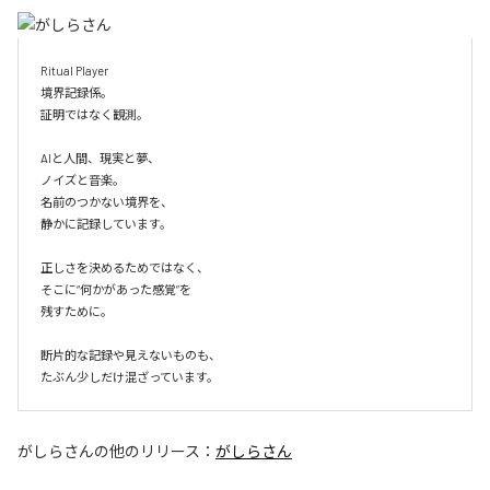
Ritual Player

境界記録係。

証明ではなく観測。

AIと人間、現実と夢、

ノイズと音楽。

名前のつかない境界を、

静かに記録しています。

正しさを決めるためではなく、

そこに“何かがあった感覚”を

残すために。

断片的な記録や見えないものも、

たぶん少しだけ混ざっています。
がしらさん
の他のリリース：
がしらさん