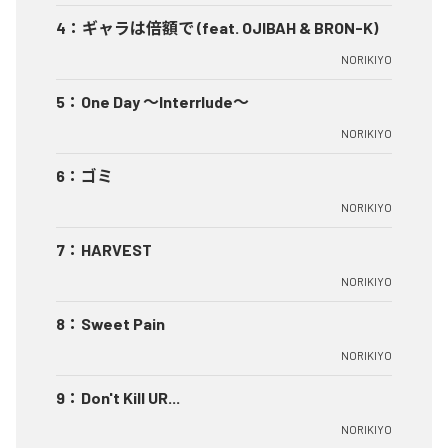
4
：
ギャラは倍額で (feat. OJIBAH & BRON-K)
NORIKIYO
5
：
One Day ～Interrlude～
NORIKIYO
6
：
ゴミ
NORIKIYO
7
：
HARVEST
NORIKIYO
8
：
Sweet Pain
NORIKIYO
9
：
Don't Kill UR...
NORIKIYO