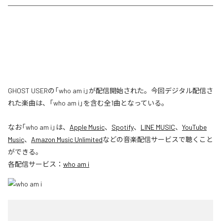
GHOST USERの「who am i」が配信開始された。今回デジタル配信さ
れた楽曲は、「who am i」を含む全1曲となっている。
なお「
who am i
」は、
Apple Music
、
Spotify
、
LINE MUSIC
、
YouTube
Music
、
Amazon Music Unlimited
などの音楽配信サービスで聴くこと
ができる。
各配信サービス：
who am i