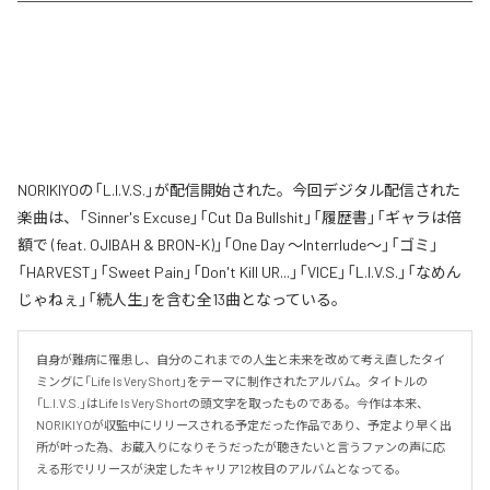
NORIKIYOの「L.I.V.S.」が配信開始された。今回デジタル配信された
楽曲は、「Sinner's Excuse」「Cut Da Bullshit」「履歴書」「ギャラは倍
額で (feat. OJIBAH & BRON-K)」「One Day ～Interrlude～」「ゴミ」
「HARVEST」「Sweet Pain」「Don't Kill UR...」「VICE」「L.I.V.S.」「なめん
じゃねぇ」「続人生」を含む全13曲となっている。
自身が難病に罹患し、自分のこれまでの人生と未来を改めて考え直したタイ
ミングに「Life Is Very Short」をテーマに制作されたアルバム。タイトルの
「L.I.V.S.」はLife Is Very Shortの頭文字を取ったものである。今作は本来、
NORIKIYOが収監中にリリースされる予定だった作品であり、予定より早く出
所が叶った為、お蔵入りになりそうだったが聴きたいと言うファンの声に応
える形でリリースが決定したキャリア12枚目のアルバムとなってる。