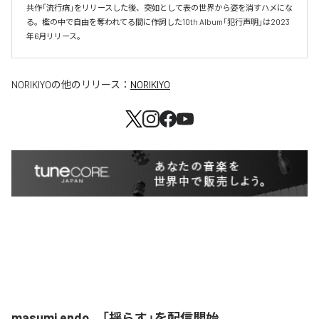
共作「流行病」をリリースした後、突如として表の世界から姿を消すハメにな
る。檻の中で自由を奪われてる間に作詞した10th Album「犯行声明」は2023
年6月リリース。
NORIKIYO
の他のリリース：
NORIKIYO
masumi endo、「揺らす」を配信開始