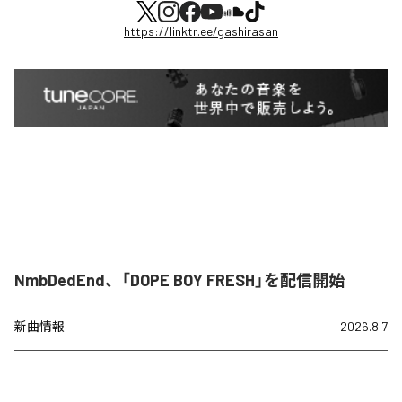
https://linktr.ee/gashirasan
NmbDedEnd、「DOPE BOY FRESH」を配信開始
新曲情報
2026.8.7