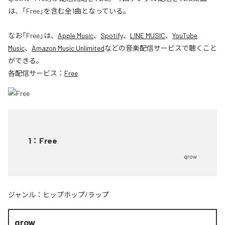
は、「Free」を含む全1曲となっている。
なお「
Free
」は、
Apple Music
、
Spotify
、
LINE MUSIC
、
YouTube
Music
、
Amazon Music Unlimited
などの音楽配信サービスで聴くこと
ができる。
各配信サービス：
Free
1
：
Free
qrow
ジャンル：
ヒップホップ/ラップ
qrow