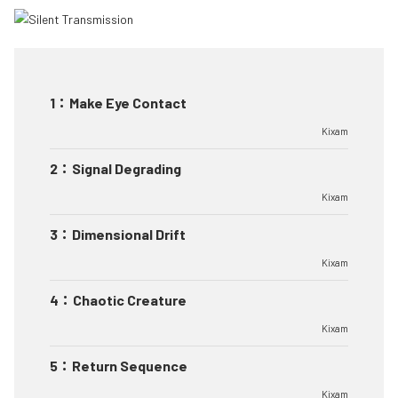
1
：
Make Eye Contact
Kixam
2
：
Signal Degrading
Kixam
3
：
Dimensional Drift
Kixam
4
：
Chaotic Creature
Kixam
5
：
Return Sequence
Kixam