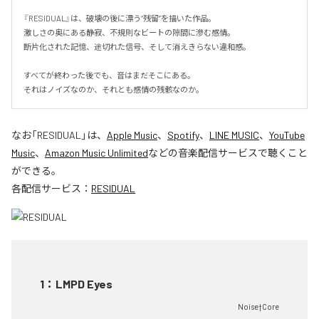
『RESIDUAL』は、破壊の後に漂う“残留”を描いた作品。

激しさの奥にある静寂、不規則なビートの隙間に滲む感情。

断片化された記憶、途切れた信号、そして消えきらない違和感。

すべてが終わった後でも、音はまだそこにある。

それはノイズなのか、それとも感情の残骸なのか。
なお「
RESIDUAL
」は、
Apple Music
、
Spotify
、
LINE MUSIC
、
YouTube
Music
、
Amazon Music Unlimited
などの音楽配信サービスで聴くこと
ができる。
各配信サービス：
RESIDUAL
1
：
LMPD Eyes
Noise†Core