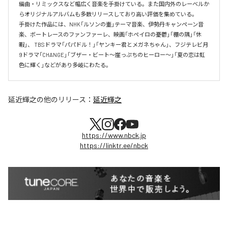
編曲・リミックスなど幅広く音楽を手掛けている。また国内外のレーベルか
らオリジナルアルバムも多数リリースしており高い評価を集めている。

手掛けた作品には、NHK「ルソンの壷」テーマ音楽、伊勢丹キャンペーン音
楽、ボートレースのファンファーレ、映画「ホペイロの憂鬱」「棚の隅」「休
暇」、 TBSドラマ「パパドル！」「ヤンキー君とメガネちゃん」、フジテレビ月
9ドラマ「CHANGE」「ブザー・ビート～崖っぷちのヒーロー～」「夏の恋は虹
色に輝く」などがあり多岐にわたる。
延近輝之
の他のリリース：
延近輝之
https://www.nbck.jp
https://linktr.ee/nbck