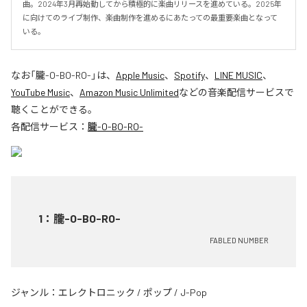
曲。2024年3月再始動してから積極的に楽曲リリースを進めている。2025年
に向けてのライブ制作、楽曲制作を進めるにあたっての最重要楽曲となって
いる。
なお「
朧-O-BO-RO-
」は、
Apple Music
、
Spotify
、
LINE MUSIC
、
YouTube Music
、
Amazon Music Unlimited
などの音楽配信サービスで
聴くことができる。
各配信サービス：
朧-O-BO-RO-
1
：
朧-O-BO-RO-
FABLED NUMBER
ジャンル：
エレクトロニック
/
ポップ
/
J-Pop