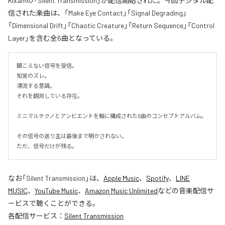
Kixamの「Silent Transmission」が配信開始された。今回デジタル配
信された楽曲は、「Make Eye Contact」「Signal Degrading」
「Dimensional Drift」「Chaotic Creature」「Return Sequence」「Control
Layer」を含む全6曲となっている。
聞こえない信号を受信。

知覚のズレ。

漂流する意識。

それを観測している存在。

ミニマルテクノとアンビエントを軸に構成された6曲のコンセプトアルバム。

その信号の送り主は最後まで明かされない。

ただ、信号だけが残る。
なお「
Silent Transmission
」は、
Apple Music
、
Spotify
、
LINE
MUSIC
、
YouTube Music
、
Amazon Music Unlimited
などの音楽配信サ
ービスで聴くことができる。
各配信サービス：
Silent Transmission