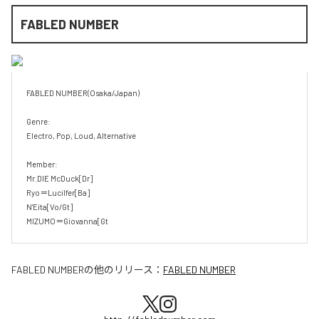
FABLED NUMBER
FABLED NUMBER(Osaka/Japan)

Genre:

Electro, Pop, Loud, Alternative

Member: 

Mr.DIE McDuck[Dr]

Ryo＝Lucilfer[Ba]

N'Eita[Vo/Gt]

MIZUMO＝Giovanna[Gt
FABLED NUMBER
の他のリリース：
FABLED NUMBER