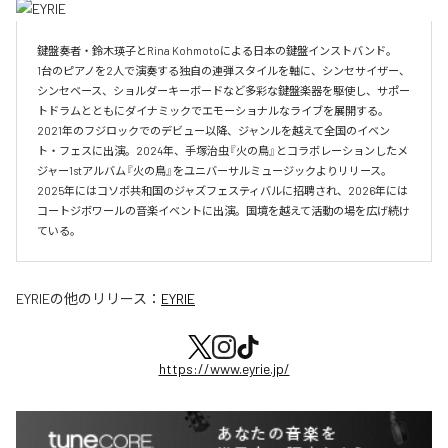
鍵盤奏者・鈴木瑛子とRina Kohmotoによる日本の鍵盤インストバンド。

1台のピアノを2人で演奏する独自の連弾スタイルを軸に、シンセサイザー、
シンセベース、ショルダーキーボードなど多彩な鍵盤楽器を駆使し、サポー
トドラムとともにダイナミックでエモーショナルなライブを展開する。

2021年のフジロックでのデビュー以降、ジャンルを越えて全国のイベン
ト・フェスに出演。2024年、手塚治虫『火の鳥』とコラボレーションしたメ
ジャー1stアルバム『火の鳥』をユニバーサルミュージックよりリリース。

2025年にはコソボ共和国のジャズフェスティバルに招聘され、2026年には
コートジボワールの音楽イベントに出演。国境を越えて活動の場を広げ続け
ている。​
EYRIE
の他のリリース：
EYRIE
https://www.eyrie.jp/