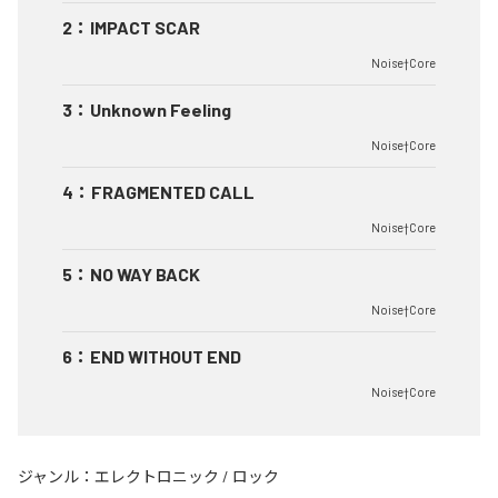
2
：
IMPACT SCAR
Noise†Core
3
：
Unknown Feeling
Noise†Core
4
：
FRAGMENTED CALL
Noise†Core
5
：
NO WAY BACK
Noise†Core
6
：
END WITHOUT END
Noise†Core
ジャンル：
エレクトロニック
/
ロック