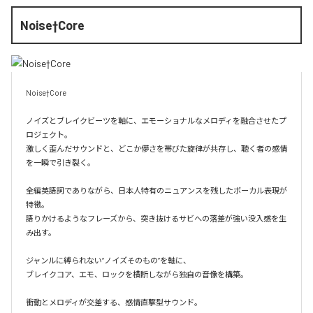
Noise†Core
Noise†Core

ノイズとブレイクビーツを軸に、エモーショナルなメロディを融合させたプ
ロジェクト。

激しく歪んだサウンドと、どこか儚さを帯びた旋律が共存し、聴く者の感情
を一瞬で引き裂く。

全編英語詞でありながら、日本人特有のニュアンスを残したボーカル表現が
特徴。

語りかけるようなフレーズから、突き抜けるサビへの落差が強い没入感を生
み出す。

ジャンルに縛られない“ノイズそのもの”を軸に、

ブレイクコア、エモ、ロックを横断しながら独自の音像を構築。

衝動とメロディが交差する、感情直撃型サウンド。