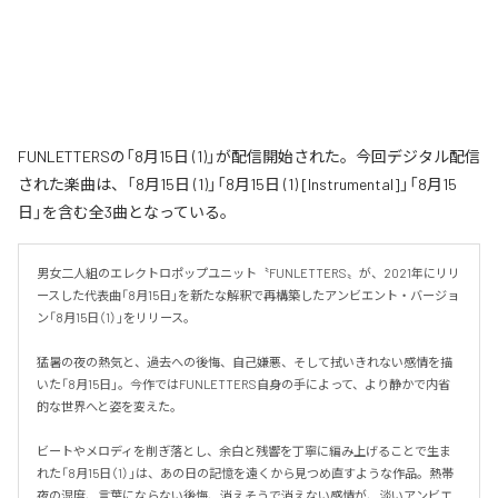
FUNLETTERSの「8月15日 (1)」が配信開始された。今回デジタル配信
された楽曲は、「8月15日 (1)」「8月15日 (1) [Instrumental]」「8月15
日」を含む全3曲となっている。
男女二人組のエレクトロポップユニット〝FUNLETTERS〟が、2021年にリリ
ースした代表曲「8月15日」を新たな解釈で再構築したアンビエント・バージョ
ン「8月15日（1）」をリリース。

猛暑の夜の熱気と、過去への後悔、自己嫌悪、そして拭いきれない感情を描
いた「8月15日」。今作ではFUNLETTERS自身の手によって、より静かで内省
的な世界へと姿を変えた。

ビートやメロディを削ぎ落とし、余白と残響を丁寧に編み上げることで生ま
れた「8月15日（1）」は、あの日の記憶を遠くから見つめ直すような作品。熱帯
夜の湿度、言葉にならない後悔、消えそうで消えない感情が、淡いアンビエ