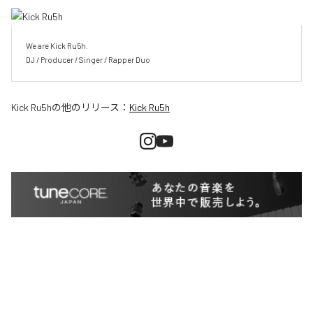
We are Kick Ru5h.

DJ / Producer / Singer / Rapper Duo
Kick Ru5h
の他のリリース：
Kick Ru5h