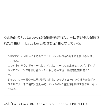
Kick Ru5hの「La La Love」が配信開始された。今回デジタル配信さ
れた楽曲は、「La La Love」を含む全1曲となっている。
B-HOPEとHazy Blueによる新ユニット「Kick Ru5h」の始まりを告げる1stリリ
ース作品。

エレクトロサウンドをベースに、ドラムンベースの疾走感とラップ、ポップ
なメロディセンスを掛け合わせた、親しみやすさと高揚感を兼ね備えた一
曲。

ジャンルの枠を軽やかに飛び越えながら、クラブミュージック好きからポッ
プスリスナーまで幅広く楽しめる、Kick Ru5hの音楽性を象徴する作品となっ
ている。
なお「
La La Love
」は、
Apple Music
、
Spotify
、
LINE MUSIC
、