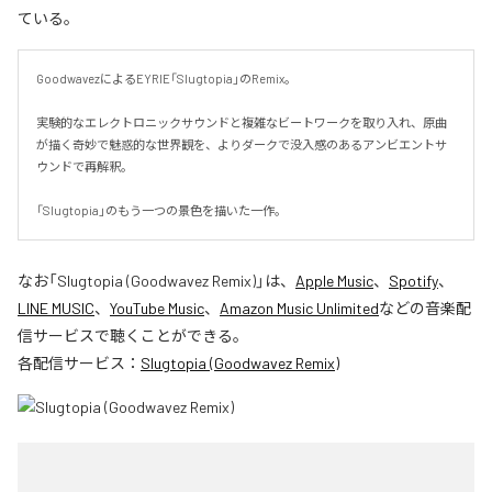
ている。
GoodwavezによるEYRIE「Slugtopia」のRemix。

実験的なエレクトロニックサウンドと複雑なビートワークを取り入れ、原曲
が描く奇妙で魅惑的な世界観を、よりダークで没入感のあるアンビエントサ
ウンドで再解釈。

「Slugtopia」のもう一つの景色を描いた一作。
なお「
Slugtopia (Goodwavez Remix)
」は、
Apple Music
、
Spotify
、
LINE MUSIC
、
YouTube Music
、
Amazon Music Unlimited
などの音楽配
信サービスで聴くことができる。
各配信サービス：
Slugtopia (Goodwavez Remix)