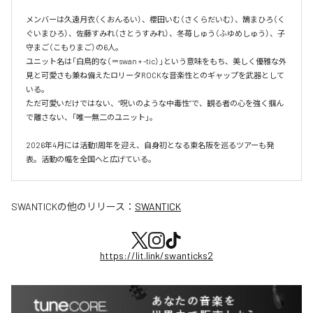
メンバーは久遠月衣（くおんるい）、櫻田いむ（さくらだいむ）、鵠まひろ（く
ぐいまひろ）、佐藤すみれ（さとうすみれ）、冬苺しゅう（ふゆめしゅう）、子
守まご（こもりまご）の6人。

ユニット名は「白鳥的な（＝swan + -tic）」という意味をもち、美しく優雅な外
見と可愛さも兼ね備えたロリータROCKな音楽性とのギャップを武器として
いる。

ただ可愛いだけではない、“呪いのような中毒性”で、観る者の心を強く掴ん
で離さない、「唯一無二のユニット」。

2026年4月には活動1周年を迎え、自身初となる東名阪を巡るツアーも発
表。活動の幅を全国へと広げている。
SWANTICK
の他のリリース：
SWANTICK
https://lit.link/swanticks2