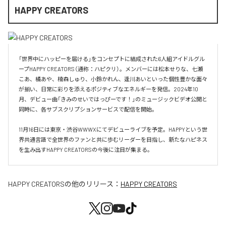
HAPPY CREATORS
「世界中にハッピーを届ける」をコンセプトに結成された6人組アイドルグル
ープHAPPY CREATORS（通称：ハピクリ）。メンバーには松本せりな、七瀬
こあ、橘あや、楠森しゅり、小鈴かれん、逢川あいといった個性豊かな面々
が揃い、日常に彩りを添えるポジティブなエネルギーを発信。2024年10
月、デビュー曲「きみのせいではっぴーです！」のミュージックビデオ公開と
同時に、各サブスクリプションサービスで配信を開始。

11月16日には東京・渋谷WWWXにてデビューライブを予定。HAPPYという世
界共通言語で全世界のファンと共に歩むリーダーを目指し、新たなハピネス
を生み出すHAPPY CREATORSの今後に注目が集まる。
HAPPY CREATORS
の他のリリース：
HAPPY CREATORS