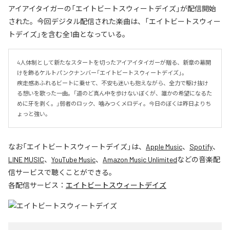
アイアイタイガーの「エイトビートスウィートデイズ」が配信開始
された。今回デジタル配信された楽曲は、「エイトビートスウィー
トデイズ」を含む全1曲となっている。
4人体制として新たなスタートを切ったアイアイタイガーが贈る、新章の幕開
けを飾るケルトパンクナンバー「エイトビートスウィートデイズ」。

疾走感あふれるビートに乗せて、不安も迷いも抱えながら、全力で駆け抜け
る想いを歌った一曲。「道のど真ん中を歩けないぼくが、誰かの希望になるた
めに牙を剥く。」弱者のロック、噛みつくメロディ。今日のぼくは昨日よりち
ょっと強い。
なお「
エイトビートスウィートデイズ
」は、
Apple Music
、
Spotify
、
LINE MUSIC
、
YouTube Music
、
Amazon Music Unlimited
などの音楽配
信サービスで聴くことができる。
各配信サービス：
エイトビートスウィートデイズ