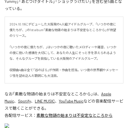
Yummy」「あとづけタイトル」「ショックうけたい」を含む全5曲とな
っている。
2024.10.19にデビューした大阪発の4人組アイドルグループ、「いつかの夜に
僕たちが、」の1st album「素敵な物語の始まりは不安定なところから」が待望
のリリース。

「いつかの夜に僕たちが、」はいつかの夜に聴いたメロディーや雑音、いつか
の夜に抱いた感情を大切にして、あなたの人生にそっと手を添えられるよう
な、そんなグループを目指している大阪発のアイドルグループ。

収録曲4曲は全て「谷のばら」が作詞・作曲を担当。いつ夜の世界観やメッセー
ジ性を詰め込んだ歌詞にも大注目。
なお「
素敵な物語の始まりは不安定なところから
」は、
Apple
Music
、
Spotify
、
LINE MUSIC
、
YouTube Music
などの音楽配信サービ
スで聴くことができる。
各配信サービス：
素敵な物語の始まりは不安定なところから