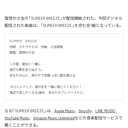
理想の少女の「SUMEER BREEZE」が配信開始された。今回デジタル
配信された楽曲は、「SUMEER BREEZE」を含む全1曲となっている。
SUMMER　BREEZE

作詞　カトウチヒロ　作曲　小池直樹

歌唱　理想の少女

この夏、彼女と一緒に

波打ち際を走り出そう。

あなたの心に、爽やかで甘酸っぱい風を届ける

 ぜひシェアして、夏の恋を一緒に感じてください！

海辺で流したくなる1曲を、あなたのプレイリストに。
なお「
SUMEER BREEZE
」は、
Apple Music
、
Spotify
、
LINE MUSIC
、
YouTube Music
、
Amazon Music Unlimited
などの音楽配信サービスで
聴くことができる。