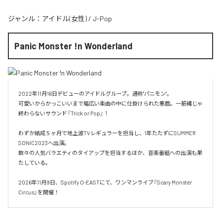
ジャンル：
アイドル(女性)
/
J-Pop
Panic Monster !n Wonderland
2022年11月16日デビューのアイドルグループ。通称"パニモン"。

可愛いからかっこいいまで幅広い楽曲の中に仕掛けられた悪戯。一筋縄じゃ
終わらないサウンド『Trick or Pop』！

わずか結成５ヶ月で地上波TVレギュラーを担当し、1年たたずにSUMMER 
SONIC2023へ出演。

数々の人気バラエティのタイアップを担当するほか、音楽番組への出演も果
たしている。

2026年11月9日、Spotify O-EASTにて、ワンマンライブ『Scary Monster 
Circus』を開催！