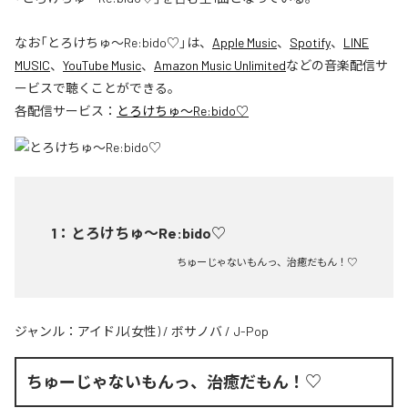
なお「
とろけちゅ〜Re:bido♡
」は、
Apple Music
、
Spotify
、
LINE
MUSIC
、
YouTube Music
、
Amazon Music Unlimited
などの音楽配信サ
ービスで聴くことができる。
各配信サービス：
とろけちゅ〜Re:bido♡
1
：
とろけちゅ〜Re:bido♡
ちゅーじゃないもんっ、治癒だもん！♡
ジャンル：
アイドル(女性)
/
ボサノバ
/
J-Pop
ちゅーじゃないもんっ、治癒だもん！♡