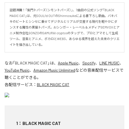
話題沸騰！「紫門トパーズ（シモントパーズ）」、7曲目の公式ソング「BLACK 
MAGIC CAT」は、元SOULl’d OUTのShinnosukeによる書下ろし新曲。バキバ
キのビートとシンセに乗せてデジタルとリアルが交差する現代を軽やかにダ
ンスする魔性の黒猫トパーズ。AIシンガー・レーベル＆メディアGEMVOXとア
ニメ制作会社GONZOのSAMURAI cryptosのタッグで、プロとアマそして生成
ツール、音楽とアニメ、ボカロとWEB3、あらゆる境界を超えた未来のクリエ
イトを描き出している。
なお「
BLACK MAGIC CAT
」は、
Apple Music
、
Spotify
、
LINE MUSIC
、
YouTube Music
、
Amazon Music Unlimited
などの音楽配信サービスで
聴くことができる。
各配信サービス：
BLACK MAGIC CAT
1
：
BLACK MAGIC CAT