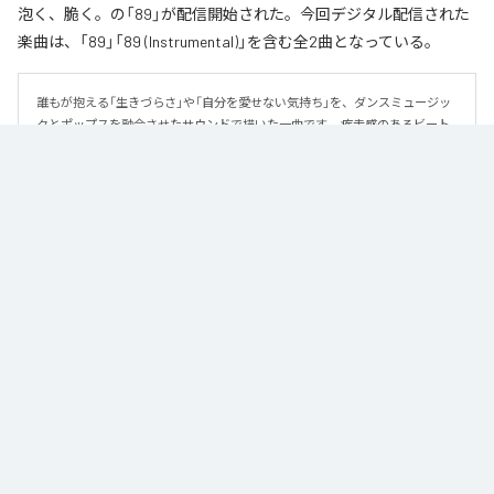
泡く、脆く。の「89」が配信開始された。今回デジタル配信された
楽曲は、「89」「89 (Instrumental)」を含む全2曲となっている。
誰もが抱える「生きづらさ」や「自分を愛せない気持ち」を、ダンスミュージッ
クとポップスを融合させたサウンドで描いた一曲です。 疾走感のあるビート
と繊細な歌詞が交差し、苦しさの中にも小さな希望を見つけ出していく。 「味
方だよ」というメッセージが、心にそっと寄り添う作品です。
なお「
89
」は、
Apple Music
、
Spotify
、
LINE MUSIC
、
YouTube Music
、
Amazon Music Unlimited
などの音楽配信サービスで聴くことができ
る。
各配信サービス：
89
1
：
89