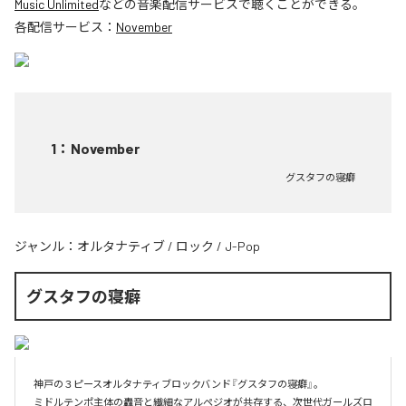
Music Unlimited
などの音楽配信サービスで聴くことができる。
各配信サービス：
November
1
：
November
グスタフの寝癖
ジャンル：
オルタナティブ
/
ロック
/
J-Pop
グスタフの寝癖
神戸の３ピースオルタナティブロックバンド『グスタフの寝癖』。

ミドルテンポ主体の轟音と繊細なアルペジオが共存する、次世代ガールズロ