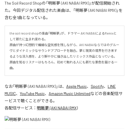
The Soil Record Shopの「明晰夢 (AKI NABAI RMX)」が配信開始され
た。今回デジタル配信された楽曲は、「明晰夢 (AKI NABAI RMX)」を
含む全1曲となっている。
the soil record shopの楽曲「明晰夢」が、ドラマー AKI NABAIによるRemixと
して新たに生まれ変わる。

原曲が持つ幻想的で繊細な空気感を残しながら、AKI NABAIならではのグルー
ヴとダイナミックなサウンドアプローチを融合。夢と現実の境界を行き来す
るような没入感を、より鮮やかに描き出したリミックス作品となっている。

原曲を知るリスナーはもちろん、初めて触れる人にも新たな景色を届ける一
曲。
なお「
明晰夢 (AKI NABAI RMX)
」は、
Apple Music
、
Spotify
、
LINE
MUSIC
、
YouTube Music
、
Amazon Music Unlimited
などの音楽配信サ
ービスで聴くことができる。
各配信サービス：
明晰夢 (AKI NABAI RMX)