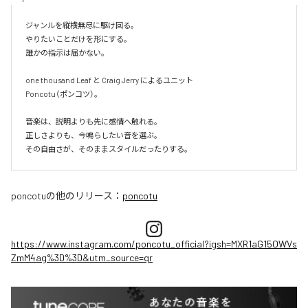
ジャンルを縦横無尽に駆け回る。

やりたいことだけを形にする。

誰かの指示は届かない。

one thousand Leaf と Craig Jerry によるユニット

Poncotu（ポンコツ）。

音楽は、説明よりも先に感情へ触れる。

正しさよりも、今鳴らしたい音を選ぶ。

その自由さが、そのままスタイルだったりする。
poncotu
の他のリリース：
poncotu
https://www.instagram.com/poncotu_official?igsh=MXR1aG15OWVs
ZmM4ag%3D%3D&utm_source=qr