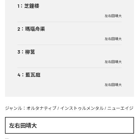
1
：
芝鐘楼
左右田靖大
2
：
瑪瑙舟渠
左右田靖大
3
：
柳筥
左右田靖大
4
：
藍瓦庭
左右田靖大
ジャンル：
オルタナティブ
/
インストゥルメンタル
/
ニューエイジ
左右田靖大