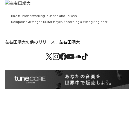
I'm a musician working in Japan and Taiwan.

Composer, Arranger, Guitar Player, Recording & Mixing Engineer
左右田靖大
の他のリリース：
左右田靖大