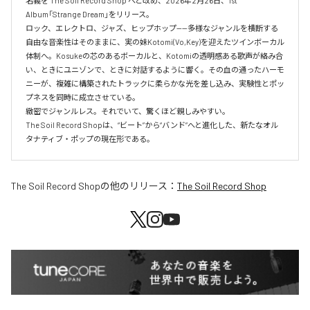
名義を The Soil Record Shop へと改め、2026年2月26日、1st 
Album「Strange Dream」をリリース。

ロック、エレクトロ、ジャズ、ヒップホップ——多様なジャンルを横断する
自由な音楽性はそのままに、実の妹Kotomi(Vo,Key)を迎えたツインボーカル
体制へ。Kosukeの芯のあるボーカルと、Kotomiの透明感ある歌声が絡み合
い、ときにユニゾンで、ときに対話するように響く。その血の通ったハーモ
ニーが、複雑に構築されたトラックに柔らかな光を差し込み、実験性とポッ
プネスを同時に成立させている。

緻密でジャンルレス。それでいて、驚くほど親しみやすい。

The Soil Record Shopは、“ビート”から“バンド”へと進化した、新たなオル
タナティブ・ポップの現在形である。
The Soil Record Shop
の他のリリース：
The Soil Record Shop