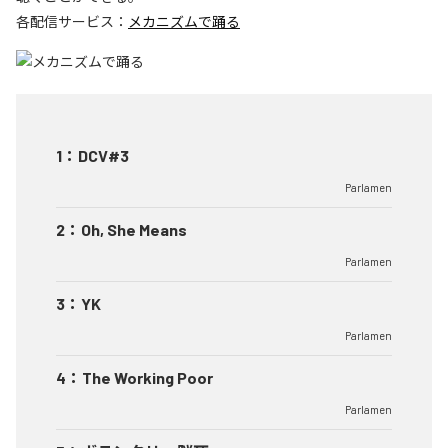
各配信サービス：
メカニズムで踊る
1
：
DCV#3
Parlamen
2
：
Oh, She Means
Parlamen
3
：
YK
Parlamen
4
：
The Working Poor
Parlamen