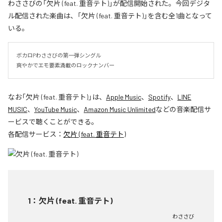
わささびの「欠片 (feat. 重音テト)」が配信開始された。今回デジタ
ル配信された楽曲は、「欠片 (feat. 重音テト)」を含む全1曲となって
いる。
ボカロPわささびの第一弾シングル

爽やかでエモ要素満載のロックナンバー
なお「
欠片 (feat. 重音テト)
」は、
Apple Music
、
Spotify
、
LINE
MUSIC
、
YouTube Music
、
Amazon Music Unlimited
などの音楽配信サ
ービスで聴くことができる。
各配信サービス：
欠片 (feat. 重音テト)
1
：
欠片 (feat. 重音テト)
わささび