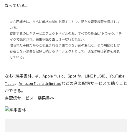
なっている。
左右田靖大は、自らに厳格な制約を課すことで、新たな音楽表現を探求して
いる。

使用するのはギターとエフェクトペダルのみ。すべての楽曲は1トラック、1テ
イクで録音され、編集や録り直しは一切行われない。

限られた手段だからこそ生まれる予測できない音の変化と、その瞬間にしか
存在しない演奏を記録し続けるプロジェクトとして、現在は毎日新作を発表
している。
なお「
燐果書林
」は、
Apple Music
、
Spotify
、
LINE MUSIC
、
YouTube
Music
、
Amazon Music Unlimited
などの音楽配信サービスで聴くこと
ができる。
各配信サービス：
燐果書林