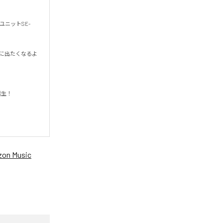
ニットSE-
旅に出たくなるよ


on Music