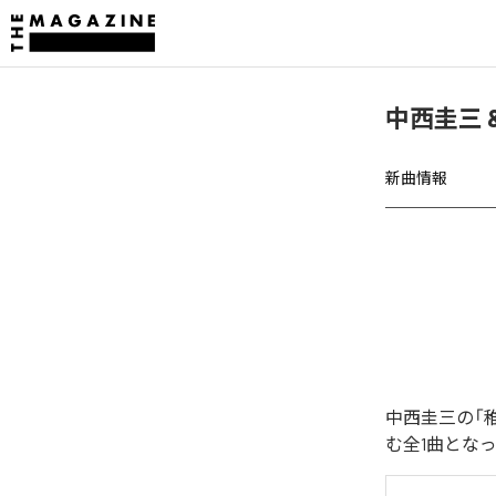
中西圭三 &
新曲情報
中西圭三の「
む全1曲とな