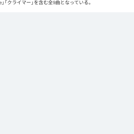
ur Love」「クライマー」を含む全9曲となっている。
Apple Music
、
Spotify
、
LINE MUSIC
、
YouTube Music
、
Amazon Mus
信サービスで聴くことができる。
ス：
∞
 you love me
つ言う？