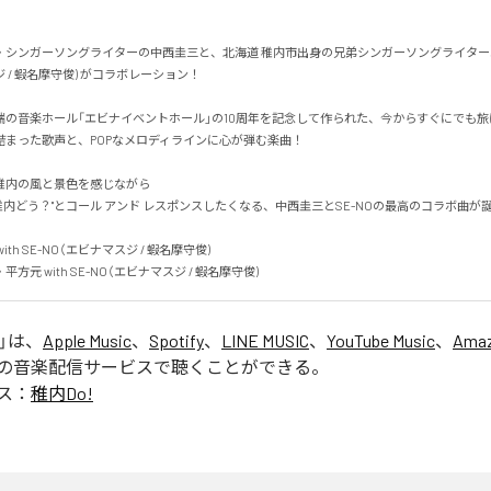
・シンガーソングライターの中西圭三と、北海道 稚内市出身の兄弟シンガーソングライターユ
 / 蝦名摩守俊) がコラボレーション！

端の音楽ホール「エビナイベントホール」の10周年を記念して作られた、今からすぐにでも
まった歌声と、POPなメロディラインに心が弾む楽曲！

内の風と景色を感じながら

I do  稚内どう？"とコール アンド レスポンスしたくなる、中西圭三とSE-NOの最高のコラボ曲が誕生！
th SE-NO（エビナマスジ / 蝦名摩守俊)

方元 with SE-NO（エビナマスジ / 蝦名摩守俊)
」は、
Apple Music
、
Spotify
、
LINE MUSIC
、
YouTube Music
、
Amaz
の音楽配信サービスで聴くことができる。
ス：
稚内Do!