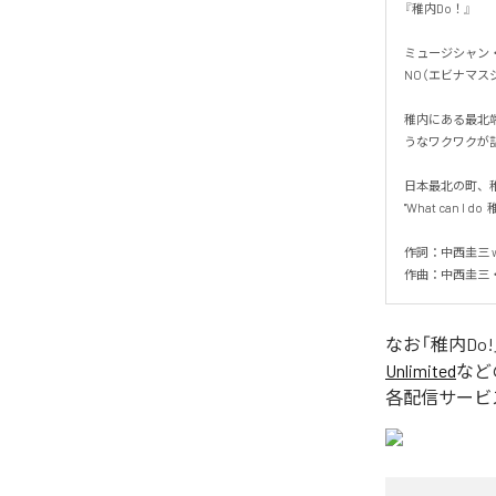
『稚内Do！』

ミュージシャン
NO（エビナマスジ
稚内にある最北
うなワクワクが詰
日本最北の町、稚
"What can 
作詞：中西圭三 wi
作曲：中西圭三・平
なお「
稚内Do!
Unlimited
など
各配信サービ