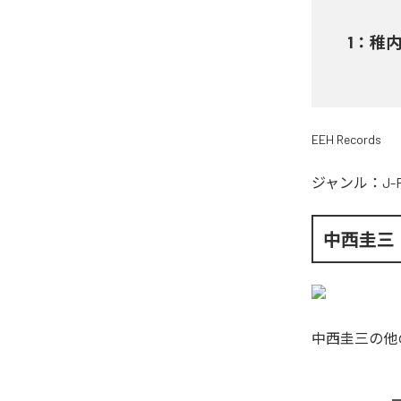
1
：
稚内
EEH Records
ジャンル：
J-
中西圭三
中西圭三
の他