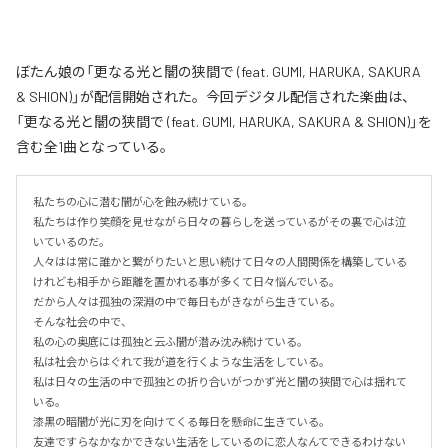
ぼたん娘の「更なる光と闇の狭間で (feat. GUMI, HARUKA, SAKURA
& SHION)」が配信開始された。今回デジタル配信された楽曲は、
「更なる光と闇の狭間で (feat. GUMI, HARUKA, SAKURA & SHION)」を
含む全1曲となっている。
私たちの心に潜む闇が心を蝕み続けている。

私たちは作り笑顔を見せながら日々の暮らしを送っているがその裏で心は泣
いているのだ。

人々はは常に誰かと繋がりたいと思い続けて日々の人間関係を構築している
けれども相手から距離を置かれる事が多くて日々悩んでいる。

だから人々は孤独の深淵の中で毎日もがきながら生きている。

そんな社会の中で、

私の心の奥底には孤独と云ふ闇が潜み沈み続けている。

私は社会からはぐれて我が道を行くような生活をしている。

私は日々の生活の中で孤独との折り合いがつかず光と闇の狭間で心は揺れて
いる。

漆黒の暗闇が光に刃を向けてくる毎日を懸命に生きている。

友達ですらなかなかできない生活をしているのに恋人なんてできるわけない