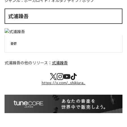
ジャンル：
ボーカロイド
/
オルタナティブ
/
ポップ
式浦躁吾
憂鬱
式浦躁吾
の他のリリース：
式浦躁吾
https://x.com/_shikiura_