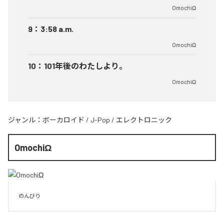
OmochiΩ
9
：
3:58 a.m.
OmochiΩ
10
：
101年後のわたしより。
OmochiΩ
ジャンル：
ボーカロイド
/
J-Pop
/
エレクトロニック
OmochiΩ
のんびり