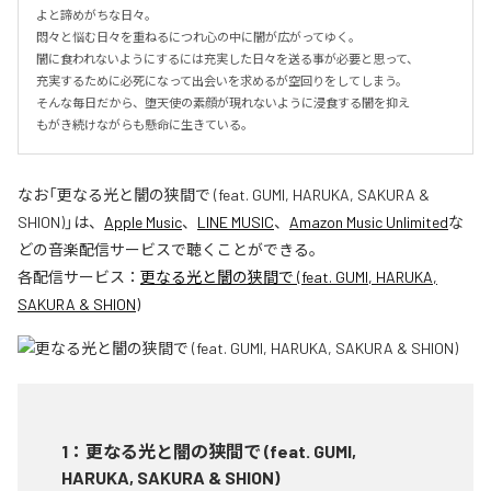
よと諦めがちな日々。

悶々と悩む日々を重ねるにつれ心の中に闇が広がってゆく。

闇に食われないようにするには充実した日々を送る事が必要と思って、

充実するために必死になって出会いを求めるが空回りをしてしまう。

そんな毎日だから、堕天使の素顔が現れないように浸食する闇を抑え

もがき続けながらも懸命に生きている。
なお「
更なる光と闇の狭間で (feat. GUMI, HARUKA, SAKURA &
SHION)
」は、
Apple Music
、
LINE MUSIC
、
Amazon Music Unlimited
な
どの音楽配信サービスで聴くことができる。
各配信サービス：
更なる光と闇の狭間で (feat. GUMI, HARUKA,
SAKURA & SHION)
1
：
更なる光と闇の狭間で (feat. GUMI,
HARUKA, SAKURA & SHION)