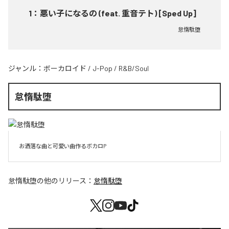
1
：
悪い子になるの (feat. 重音テト) [Sped Up]
怠惰駄堕
ジャンル：
ボーカロイド
/
J-Pop
/
R&B/Soul
怠惰駄堕
お洒落な曲と可愛い曲作るボカロP
怠惰駄堕
の他のリリース：
怠惰駄堕