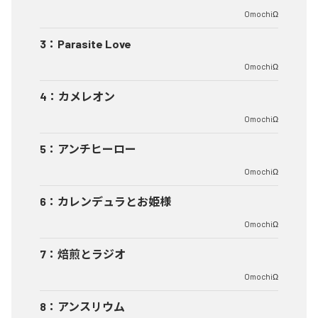
OmochiΩ
3
：
Parasite Love
OmochiΩ
4
：
カメレオン
OmochiΩ
5
：
アンチヒーロー
OmochiΩ
6
：
カレンデュラとお姫様
OmochiΩ
7
：
焙煎とラジオ
OmochiΩ
8
：
アンスリウム