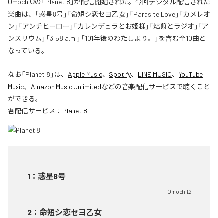
OmochiΩの「Planet 8」が配信開始された。今回デジタル配信された
楽曲は、「惑星8号」「命短シ恋セヨ乙女」「Parasite Love」「カメレオ
ン」「アンチヒーロー」「カレンデュラとお姫様」「焙煎とラジオ」「ア
ンスリウム」「3:58 a.m.」「101年後のわたしより。」を含む全10曲と
なっている。
なお「
Planet 8
」は、
Apple Music
、
Spotify
、
LINE MUSIC
、
YouTube
Music
、
Amazon Music Unlimited
などの音楽配信サービスで聴くこと
ができる。
各配信サービス：
Planet 8
1
：
惑星8号
OmochiΩ
2
：
命短シ恋セヨ乙女