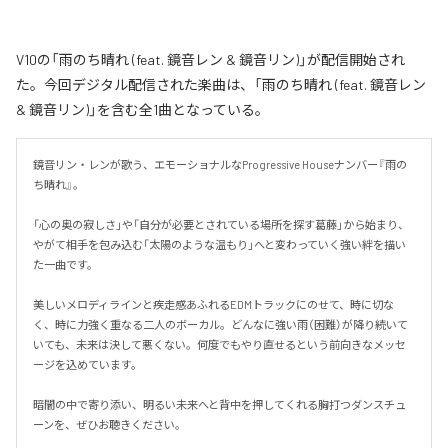
V10の「雨のち晴れ (feat. 鏡音レン & 鏡音リン)」が配信開始され
た。今回デジタル配信された楽曲は、「雨のち晴れ (feat. 鏡音レン
& 鏡音リン)」を含む全1曲となっている。
鏡音リン・レンが歌う、エモーショナルなProgressive Houseナンバー『雨の
ち晴れ』。

「心の奥の寂しさ」や「自分が必要とされている場所を探す葛藤」から始まり、
やがて相手を包み込む「太陽のような温もり」へと変わっていく強い絆を描い
た一曲です。

美しいメロディラインと疾走感あふれるEDMトラックにのせて、時に切な
く、時に力強く重なる二人のボーカル。どんなに強い雨（困難）が降り続いて
いても、未来は決して悪くない。何度でもやり直せるという前向きなメッセ
ージを込めています。

暗闇の中で寄り添い、明るい未来へと背中を押してくれる胸打つダンスチュ
ーンを、ぜひお聴きください。