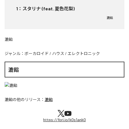
1
：
スタリナ (feat. 夏色花梨)
漉餡
漉餡
ジャンル：
ボーカロイド
/
ハウス
/
エレクトロニック
漉餡
漉餡
の他のリリース：
漉餡
https://fori.io/k0s1ank0