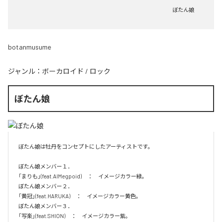
ぼたん娘
botanmusume
ジャンル：
ボーカロイド
/
ロック
ぼたん娘
ぼたん娘は牡丹をコンセプトにしたアーティストです。

ぼたん娘メンバー１．

「まりも」(feat.AIMegpoid)　：　イメージカラー緑。　

ぼたん娘メンバー２．

「黄冠」(feat.HARUKA)　：　イメージカラー黄色。　

ぼたん娘メンバー３．

「写楽」(feat.SHION)　：　イメージカラー紫。　
