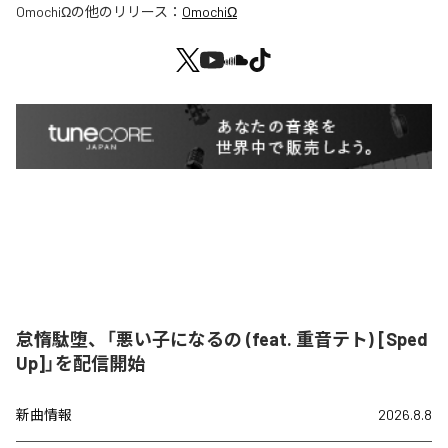
OmochiΩ
の他のリリース：
OmochiΩ
怠惰駄堕、「悪い子になるの (feat. 重音テト) [Sped
Up]」を配信開始
新曲情報
2026.8.8