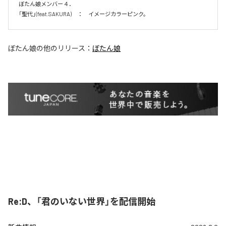
ぼたん娘メンバー４．

「聖代」(feat.SAKURA)　：　イメージカラーピンク。　
ぼたん娘
の他のリリース：
ぼたん娘
Re:D、「君のいない世界」を配信開始