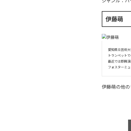
ジャンル：
ハ
伊藤萌
愛知県立芸術大
トランペットで
最近では即興演
伊藤萌
の他の