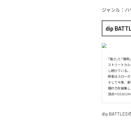
ジャンル：
ハ
dip BATT
「強さ」と「情熱」
ストリートカル
し続けている。

昨季はスローガ
そして今季、新
個の力を結集し
頂点＝SEASO
dip BATTLES