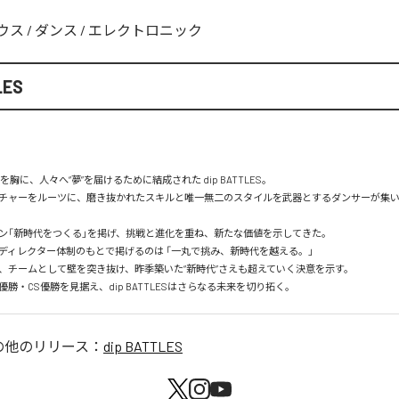
ウス
/
ダンス
/
エレクトロニック
LES
を胸に、人々へ“夢”を届けるために結成された dip BATTLES。

チャーをルーツに、磨き抜かれたスキルと唯一無二のスタイルを武器とするダンサーが集
ン「新時代をつくる」を掲げ、挑戦と進化を重ね、新たな価値を示してきた。

ディレクター体制のもとで掲げるのは 「一丸で挑み、新時代を越える。」

、チームとして壁を突き抜け、昨季築いた“新時代”さえも超えていく決意を示す。

N優勝・CS優勝を見据え、dip BATTLESはさらなる未来を切り拓く。
の他のリリース：
dip BATTLES