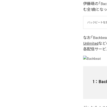
伊藤萌の「Ba
む全1曲とな
バックビートを
なお「
Backbea
Unlimited
など
各配信サービ
1
：
Bac