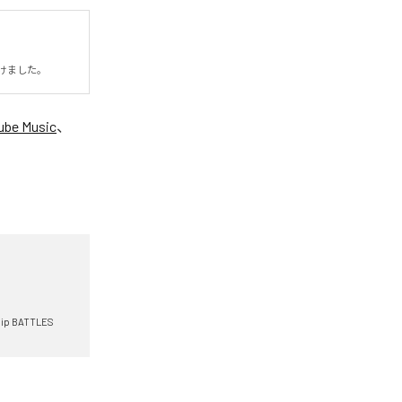
けました。
ube Music
、
ip BATTLES