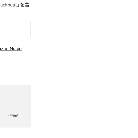
kbeat」を含
。
zon Music
伊藤萌