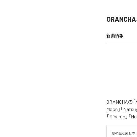
ORANCH
新曲情報
ORANCHAの
Moon」「Natsuy
「Minamo」
夏の風と癒しのノ