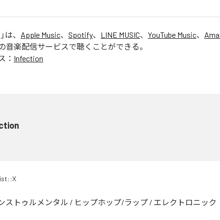
n
」は、
Apple Music
、
Spotify
、
LINE MUSIC
、
YouTube Music
、
Ama
の音楽配信サービスで聴くことができる。
ス：
Infection
ction
ist::X
ンストゥルメンタル
/
ヒップホップ/ラップ
/
エレクトロニック