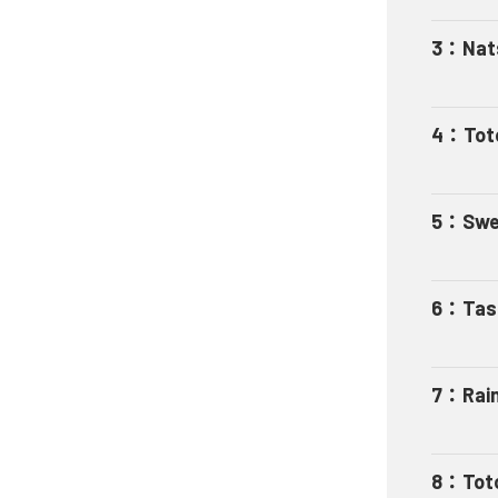
3
：
Nat
4
：
Tot
5
：
Swe
6
：
Tas
7
：
Rai
8
：
Tot