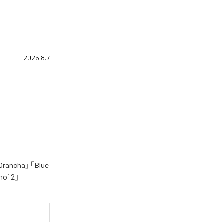
2026.8.7
cha」「Blue
oi 2」