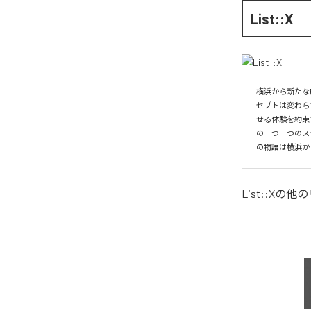
List::X
横浜から新たな航
セプトは変わらず
せる体験を約束
の一つ一つのス
の物語は横浜か
List::X
の他の