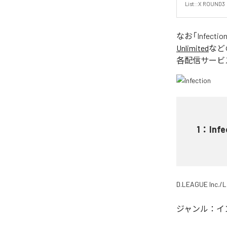
List::X ROUND3
なお「
Infectio
Unlimited
など
各配信サービ
1
：
Infe
D.LEAGUE Inc./L
ジャンル：
イ