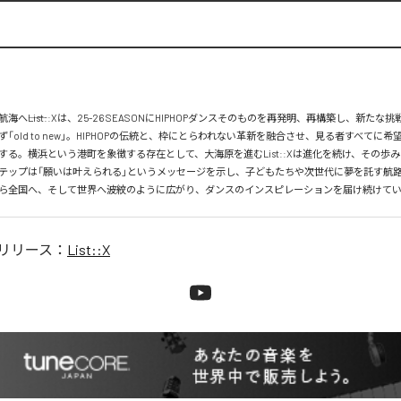
海へ――List::Xは、25-26 SEASONにHIPHOPダンスそのものを再発明、再構築し、新たな
「old to new」。HIPHOPの伝統と、枠にとらわれない革新を融合させ、見る者すべてに
する。横浜という港町を象徴する存在として、大海原を進むList::Xは進化を続け、その歩
テップは「願いは叶えられる」というメッセージを示し、子どもたちや次世代に夢を託す航路となる
ら全国へ、そして世界へ――波紋のように広がり、ダンスのインスピレーションを届け続けて
リリース：
List::X