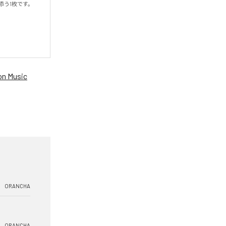
う1枚です。

n Music
ORANCHA
ORANCHA