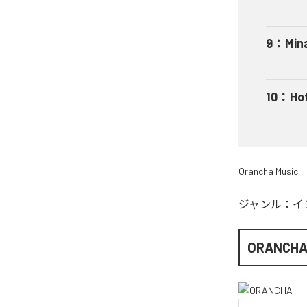
9
：
Min
10
：
Ho
Orancha Music
ジャンル：
イ
ORANCH