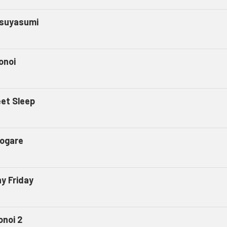
suyasumi
onoi
et Sleep
ogare
ny Friday
onoi 2