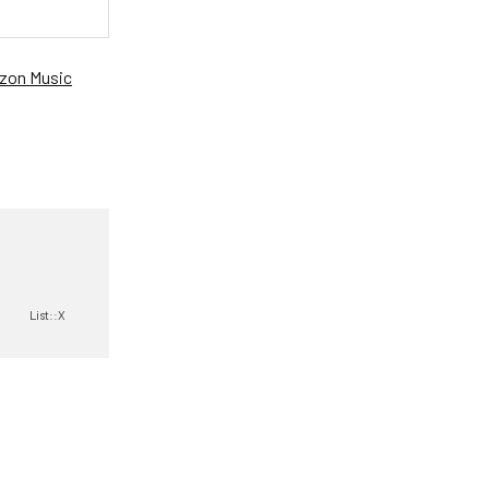
zon Music
List::X