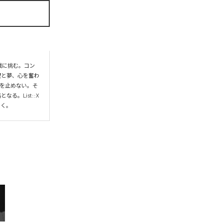
挑戦に挑む。コン
希望と夢、心を奮わ
みを止めない。そ
。List::X
いく。