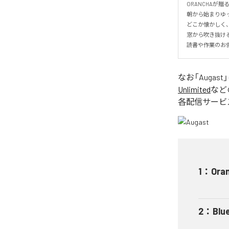
ORANCHAが贈
朝から始まりゆっ
どこか懐かしく
窓から吹き抜け
読書や作業のお
なお「
Augast
Unlimited
など
各配信サービ
1
：
Ora
2
：
Blu