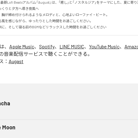
る最新Lofi Beatsアルバム『August』は、「癒し」と「ノスタルジア」をテーマにした、夏に寄り添
くりと夕方へ導き夜風へ

、胸が締め付けられるようなメロディと、心地よいローファイ・ビート。

る風を感じながら、ゆったりとした時間をお過ごしください。

供に、そして寝る前のBGMなどリラックスした時間をお過ごしください
」は、
Apple Music
、
Spotify
、
LINE MUSIC
、
YouTube Music
、
Amazo
の音楽配信サービスで聴くことができる。
ス：
Augast
ncha
e Moon