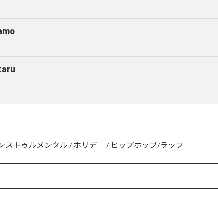
amo
taru
ンストゥルメンタル
/
ホリデー
/
ヒップホップ/ラップ
A