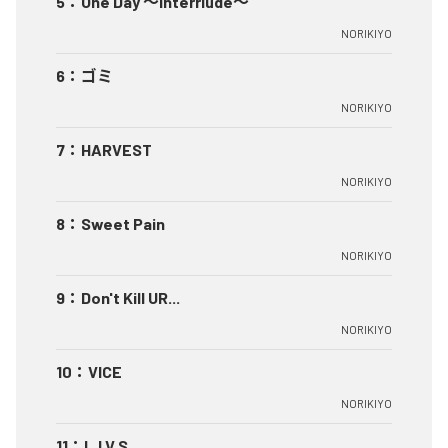
5
：
One Day ～Interrlude～
NORIKIYO
6
：
ゴミ
NORIKIYO
7
：
HARVEST
NORIKIYO
8
：
Sweet Pain
NORIKIYO
9
：
Don't Kill UR...
NORIKIYO
10
：
VICE
NORIKIYO
11
：
L.I.V.S.