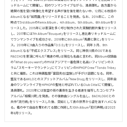
ッドルームにて開催し、初のワンマンライブながら、満員御礼。各方面から
絶賛の嵐を受け映像化を希望する声が後を後を絶たない中、12月に６枚目の
Albumとなる「如雨露」をリリースすることを発表。なお、2014年に、この
時点で3rd AlbumのRemix Album 、4th Album、5th Album、6th Albumをリ
リースした。2015年には客演を多く呼び制作された実験的断片集をリリース
し、2017年には7th Album「Bouquet」をリリースし恵比寿リキッドルームに
てワンマンライブを成功させ、2018年に8th Album「馬鹿と鋏と」をリリー
ス。2019年に9曲入りの作品集「O.S.D」をリリースし、同年３月、9th 
Albumとなる「平成エクスプレス」をリリース。同じ神奈川県のOGである
MACCHOを客演に呼んだ「俺達の唄」は現在も名曲と言われ、同Album収録曲
の「What do you want?」のMVはアジアで一番危険と名高いフィリピンのス
ラム「スモーキーマウンテン」にてフィリピンのHIPHOP Crew 「Tondo Tribe」
と共に撮影。これは映画監督「富田克也(空族)」が手がけ話題になる。同年、
盟友であるAKLOとのスプリットアルバム「New Drug」をリリースし、同年自
身のワンマンライブをHIPHOPの聖地と呼ばれているClub Citta’にて開催し
満員御礼。2020年には架空の街の裏側を生きる者達を描写したコンセプト
アルバム「相模川町」を発表。その後数曲シングルを出し、BACHLOGICとの
共作「流行病」をリリースした後、突如として表の世界から姿を消すハメにな
る。檻の中で自由を奪われてる間に作詞した10th Album「犯行声明」は2023
年6月リリース。