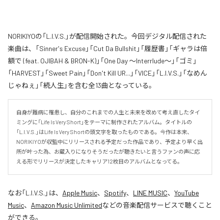
NORIKIYOの「L.I.V.S.」が配信開始された。今回デジタル配信された
楽曲は、「Sinner's Excuse」「Cut Da Bullshit」「履歴書」「ギャラは倍
額で (feat. OJIBAH & BRON-K)」「One Day ～Interrlude～」「ゴミ」
「HARVEST」「Sweet Pain」「Don't Kill UR...」「VICE」「L.I.V.S.」「なめん
じゃねぇ」「続人生」を含む全13曲となっている。
自身が難病に罹患し、自分のこれまでの人生と未来を改めて考え直したタイ
ミングに「Life Is Very Short」をテーマに制作されたアルバム。タイトルの
「L.I.V.S.」はLife Is Very Shortの頭文字を取ったものである。今作は本来、
NORIKIYOが収監中にリリースされる予定だった作品であり、予定より早く出
所が叶った為、お蔵入りになりそうだったが聴きたいと言うファンの声に応
える形でリリースが決定したキャリア12枚目のアルバムとなってる。
なお「
L.I.V.S.
」は、
Apple Music
、
Spotify
、
LINE MUSIC
、
YouTube
Music
、
Amazon Music Unlimited
などの音楽配信サービスで聴くこと
ができる。