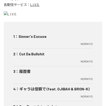
各配信サービス：
L.I.V.S.
1
：
Sinner's Excuse
NORIKIYO
2
：
Cut Da Bullshit
NORIKIYO
3
：
履歴書
NORIKIYO
4
：
ギャラは倍額で (feat. OJIBAH & BRON-K)
NORIKIYO