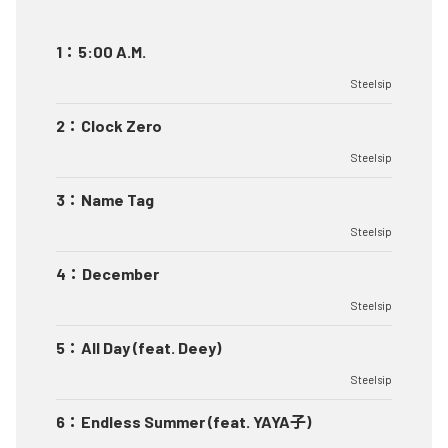
1
：
5:00 A.M.
Steelsip
2
：
Clock Zero
Steelsip
3
：
Name Tag
Steelsip
4
：
December
Steelsip
5
：
All Day (feat. Deey)
Steelsip
6
：
Endless Summer (feat. YAYA子)