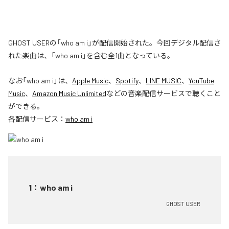
GHOST USERの「who am i」が配信開始された。今回デジタル配信さ
れた楽曲は、「who am i」を含む全1曲となっている。
なお「
who am i
」は、
Apple Music
、
Spotify
、
LINE MUSIC
、
YouTube
Music
、
Amazon Music Unlimited
などの音楽配信サービスで聴くこと
ができる。
各配信サービス：
who am i
1
：
who am i
GHOST USER