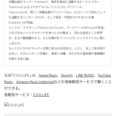
沖縄出身のラッパー Steelsipと、東京を拠点に活動するビートメイカー 
Tatwoineによるコラボアルバム 『Z.O.O LIFE』 がリリース。

Featuringには、同じく沖縄出身のラッパー Deey、DJユニット「凸凹」として
も活動するシンガー YAYA子、そして埼玉・戸田をREPするFLOW者 
Elizabeth-Gが参加。

ミックス・マスタリングはKat'z Deli Studio、アートワークは$hirawが担当。

さまざまなバックグラウンドを持つ人々が集まり、交わる混沌とした世界
は、まるで動物園のよう。そんな現代を『Z.O.O LIFE』というタイトルに落と
し込んだ。

"ALL EYES ON ME"――ラッパーは常に見られる存在だ。しかし、決して見せ物で
はない。そのメッセージを軸に、東京と沖縄、それぞれの空気感や価値観が
交差する全10曲。
なお「
Z.O.O LIFE
」は、
Apple Music
、
Spotify
、
LINE MUSIC
、
YouTube
Music
、
Amazon Music Unlimited
などの音楽配信サービスで聴くこと
ができる。
各配信サービス：
Z.O.O LIFE