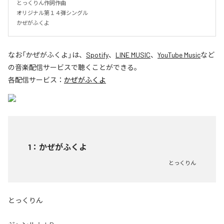
とっくりん作詞作曲

オリジナル第１４弾シングル

かぜがふくよ
なお「
かぜがふくよ
」は、
Spotify
、
LINE MUSIC
、
YouTube Music
など
の音楽配信サービスで聴くことができる。
各配信サービス：
かぜがふくよ
1
：
かぜがふくよ
とっくりん
とっくりん