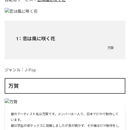
1
：
恋は風に咲く花
万賀
ジャンル：
J-Pop
万賀
彼のアーティスト名は万賀です。メンバーは一人で、日本でDTMで制作して
います。

彼は学生の頃サックスに挑戦しましたが息が続かず、その後はDTM制作をし