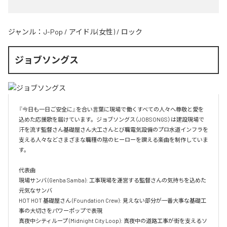
ジャンル：
J-Pop
/
アイドル(女性)
/
ロック
ジョブソングス
『今日も一日ご安全に』を合い言葉に現場で働くすべての人々へ尊敬と愛を
込めた応援歌を届けています。ジョブソングス（JOBSONGS）は建設現場で
汗を流す監督さん基礎屋さん大工さんとび職電気設備のプロ水道インフラを
支える人々などさまざまな職種の陰のヒーローを讃える楽曲を制作していま
す。

代表曲  

現場サンバ (Genba Samba): 工事現場を運営する監督さんの気持ちを込めた
元気なサンバ  

HOT HOT 基礎屋さん (Foundation Crew): 見えない部分が一番大事な基礎工
事の大切さをパワーポップで表現  

真夜中シティループ (Midnight City Loop): 真夜中の道路工事が街を支えるソ