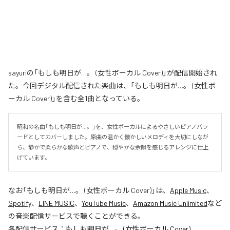
sayuriの「もしも明日が…。 (女性ボーカル Cover)」が配信開始され
た。今回デジタル配信された楽曲は、「もしも明日が…。 (女性ボ
ーカル Cover)」を含む全1曲となっている。
昭和の名曲「もしも明日が…。」を、女性ボーカルによるやさしいピアノバラ
ードとしてカバーしました。原曲の温かく懐かしいメロディを大切にしなが
ら、静かで柔らかな歌声とピアノで、穏やかな余韻を感じるアレンジに仕上
げています。
なお「
もしも明日が…。 (女性ボーカル Cover)
」は、
Apple Music
、
Spotify
、
LINE MUSIC
、
YouTube Music
、
Amazon Music Unlimited
など
の音楽配信サービスで聴くことができる。
各配信サービス：
もしも明日が…。 (女性ボーカル Cover)