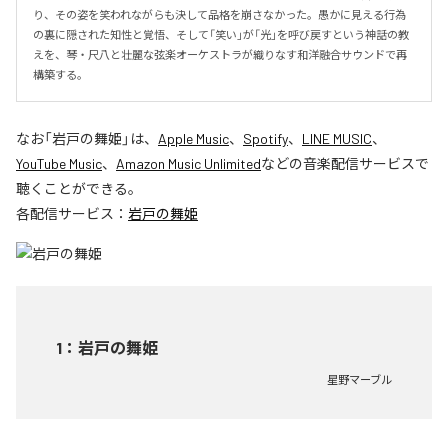
り、その姿を笑われながらも決して品格を崩さなかった。愚かに見える行為
の裏に隠された知性と覚悟、そして「笑い」が「光」を呼び戻すという神話の教
えを、琴・尺八と壮麗な弦楽オーケストラが織りなす和洋融合サウンドで再
構築する。
なお「
岩戸の舞姫
」は、
Apple Music
、
Spotify
、
LINE MUSIC
、
YouTube Music
、
Amazon Music Unlimited
などの音楽配信サービスで
聴くことができる。
各配信サービス：
岩戸の舞姫
1
：
岩戸の舞姫
星野マーブル