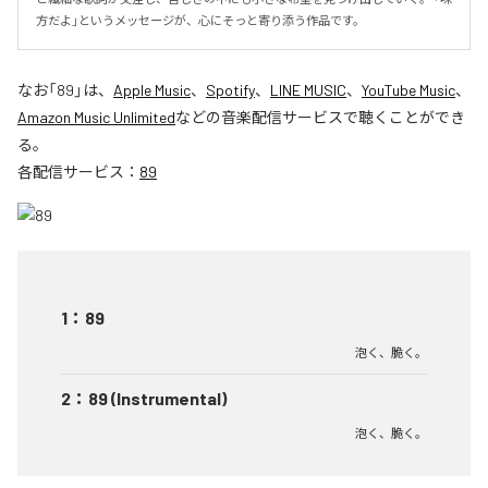
方だよ」というメッセージが、心にそっと寄り添う作品です。
なお「
89
」は、
Apple Music
、
Spotify
、
LINE MUSIC
、
YouTube Music
、
Amazon Music Unlimited
などの音楽配信サービスで聴くことができ
る。
各配信サービス：
89
1
：
89
泡く、脆く。
2
：
89 (Instrumental)
泡く、脆く。