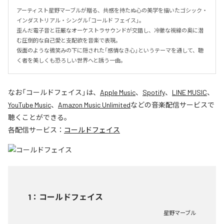
アーティスト星野マーブルが贈る、共感を持たぬ心の美学を描いたゴシック・
インダストリアル・シングル「コールド フェイス」。

歪んだ電子音と荘厳なオーケストラサウンドが交錯し、冷徹な視線の奥に潜
む圧倒的な自己愛と支配欲を音楽で表現。

仮面のような微笑みの下に隠された「感情なき心」というテーマを通して、聴
く者を美しくも恐ろしい世界へと誘う一曲。
なお「
コールドフェイス
」は、
Apple Music
、
Spotify
、
LINE MUSIC
、
YouTube Music
、
Amazon Music Unlimited
などの音楽配信サービスで
聴くことができる。
各配信サービス：
コールドフェイス
1
：
コールドフェイス
星野マーブル