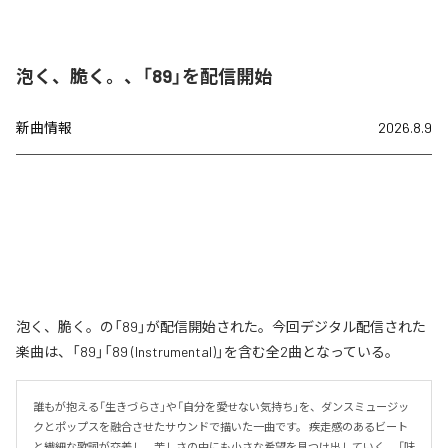
泡く、脆く。、「89」を配信開始
新曲情報
2026.8.9
泡く、脆く。の「89」が配信開始された。今回デジタル配信された
楽曲は、「89」「89 (Instrumental)」を含む全2曲となっている。
誰もが抱える「生きづらさ」や「自分を愛せない気持ち」を、ダンスミュージッ
クとポップスを融合させたサウンドで描いた一曲です。 疾走感のあるビート
と繊細な歌詞が交差し、苦しさの中にも小さな希望を見つけ出していく。 「味