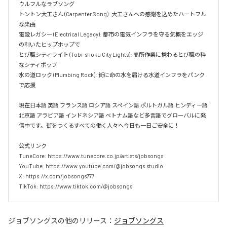
ウルフルなラブソング  

トントン大工さん (Carpenter Song): 大工さんへの感謝を込めたハートフル
な楽曲  

電設レガシー (Electrical Legacy): 都市の電気インフラを守る気概をエッジ
の利いたヒップホップで  

とび職シティライト (Tobi-shoku City Lights): 高所作業に携わるとび職の粋
なシティポップ  

水の道ロック (Plumbing Rock): 街に命の水を届ける水道インフラをパンク
で応援

現在日本語 英語 フランス語 ロシア語 スペイン語 ポルトガル語 ヒンディー語 
北京語 アラビア語 インドネシア語 ベトナム語など多言語でグローバルに発
信中です。街をつくるすべての働く人々へ今日も一日ご安全に！

公式リンク

TuneCore: https://www.tunecore.co.jp/artists/jobsongs

YouTube: https://www.youtube.com/@jobsongs.studio

X: https://x.com/jobsongs777

TikTok: https://www.tiktok.com/@jobsongs
ジョブソングス
の他のリリース：
ジョブソングス