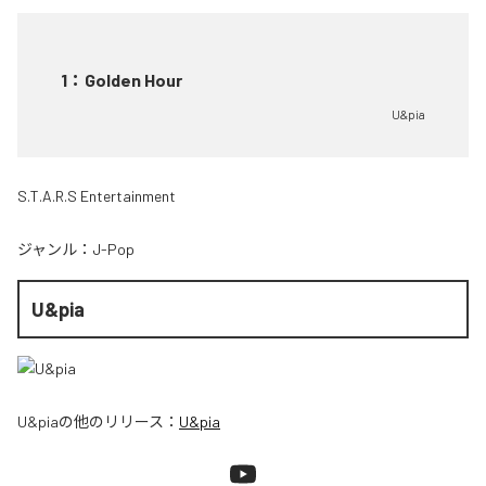
1
：
Golden Hour
U&pia
S.T.A.R.S Entertainment
ジャンル：
J-Pop
U&pia
U&pia
の他のリリース：
U&pia