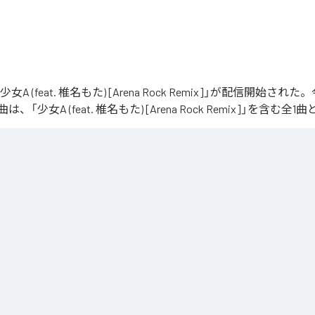
「少女A (feat. 椎名もた) [Arena Rock Remix]」が配信開始さ
「少女A (feat. 椎名もた) [Arena Rock Remix]」を含む
、壮大なアリーナロックへ再構築した 「Arena Rock Remix」。

い出しから、幾重にも重なるギター、力強いベースとライブドラム、感情的なキーボードが
寂、観客の手拍子とシンガロングを交えながら、原曲に宿る孤独と心の揺れを、大観衆と分
しました。

うな歌声と、切なさの先にある解放を描いた、ezo-momoによるシネマティックなロックリ
at. 椎名もた) [Arena Rock Remix]
」は、
Apple Music
、
Spotify
、
L