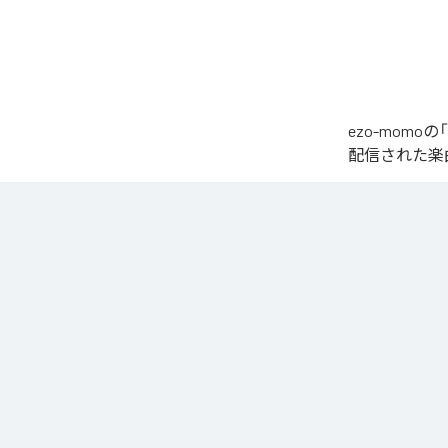
ezo-momoの
配信された楽曲は、
椎名もた「少女A」を
繊細で静かな歌
発的なサビへ。

心音や一瞬の静
エネルギーへと昇華
夜空まで届くよ
なお「
少女A (fe