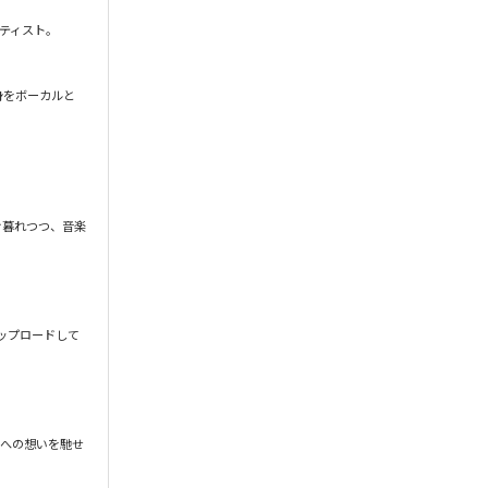
ティスト。

自身をボーカルと
け暮れつつ、音楽
ップロードして
楽への想いを馳せ