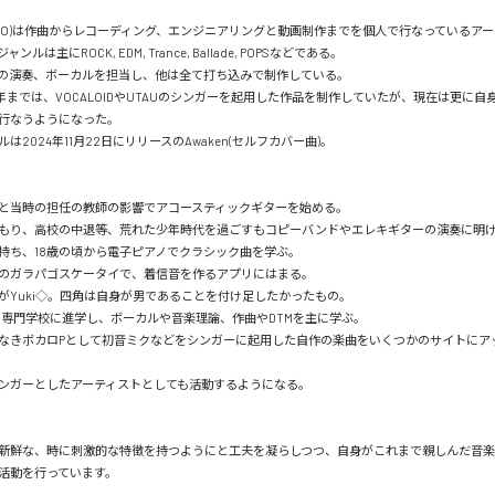
TOKO)は作曲からレコーディング、エンジニアリングと動画制作までを個人で行なっているアー
ルは主にROCK, EDM, Trance, Ballade, POPSなどである。

の演奏、ボーカルを担当し、他は全て打ち込みで制作している。

24年までは、VOCALOIDやUTAUのシンガーを起用した作品を制作していたが、現在は更に
行なうようになった。

は2024年11月22日にリリースのAwaken(セルフカバー曲)。

人と当時の担任の教師の影響でアコースティックギターを始める。

もり、高校の中退等、荒れた少年時代を過ごすもコピーバンドやエレキギターの演奏に明
持ち、18歳の頃から電子ピアノでクラシック曲を学ぶ。

のガラパゴスケータイで、着信音を作るアプリにはまる。

がYuki◇。四角は自身が男であることを付け足したかったもの。

の専門学校に進学し、ボーカルや音楽理論、作曲やDTMを主に学ぶ。

なきボカロPとして初音ミクなどをシンガーに起用した自作の楽曲をいくつかのサイトにア
ンガーとしたアーティストとしても活動するようになる。

新鮮な、時に刺激的な特徴を持つようにと工夫を凝らしつつ、自身がこれまで親しんだ音
活動を行っています。