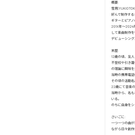
概要:

雪男(YUKIO
好んで制作するジャン
ギターとピアノ
201X年〜20
して楽曲制作を
デビューシングル
来歴:

12歳の頃、友
不登校や引き籠
の理論に興味を
当時の携帯電話
その頃の活動名
22歳にて音楽
当時から、名も
いる。

のちに自身をシ
さいごに:

一つ一つの曲が
ながら日々創作