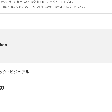
O自身をシンガーに起用した初の楽曲であり、デビューシングル。

CALOIDの初音ミクをシンガーとし制作した楽曲のセルフカバーでもある。
ken
ック
/
ビジュアル
KO