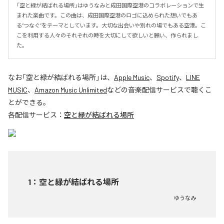
「空と緑が結ばれる場所」はゆうなみと成⽥国際空港のコラボレーションで⽣
まれた楽曲です。この曲は、成⽥国際空港のロゴに込められた想いでもあ
る“つなぐ”をテーマとしています。⼤切な出会いや別れの場でもある空港。こ
こを利⽤する⼈々のそれぞれの時を⼤切にして欲しいと願い、作られまし
た。
なお「
空と緑が結ばれる場所
」は、
Apple Music
、
Spotify
、
LINE
MUSIC
、
Amazon Music Unlimited
などの音楽配信サービスで聴くこ
とができる。
各配信サービス：
空と緑が結ばれる場所
1
：
空と緑が結ばれる場所
ゆうなみ