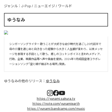
ジャンル：
J-Pop
/
ニューエイジ
/
ワールド
ゆうなみ
シンガーソングライター 歌うことが大好きな幼少時代を過ごし20代前半で
母の介護を通じ命と向き合った経験から大きく人生観が変わり、以来メッセ
ージを表現する手段として歌う。 癒しのコットンボイスと言われメディア、
行政、企業、映画作品等へ声や楽曲を提供。2024年11月成田空港コラボレ
ーションソング「空と緑が結ばれる場所」発表。
ゆうなみ
の他のリリース：
ゆうなみ
https://yunami.sakura.tv
https://note.com/yunamiearth
https://yunami.bandcamp.com/music