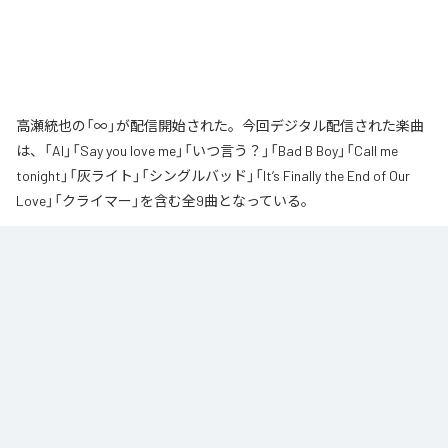
高瀬統也の「∞」が配信開始された。今回デジタル配信された楽曲
は、「AI」「Say you love me」「いつ言う？」「Bad B Boy」「Call me
tonight」「灰ライト」「シングルバッド」「It’s Finally the End of Our
Love」「クライマー」を含む全9曲となっている。
なお「
∞
」は、
Apple Music
、
Spotify
、
LINE MUSIC
、
YouTube Music
、
Amazon Music Unlimited
などの音楽配信サービスで聴くことができ
る。
各配信サービス：
∞