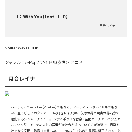
1
：
With You (feat. HI-D)
月音レイナ
Stellar Waves Club
ジャンル：
J-Pop
/
アイドル(女性)
/
アニメ
月音レイナ
バーチャルYouTuber（VTuber）でもなく、アーティストやアイドルでもな
い、全く新しいカタチのREINA(月音レイナ)は、仮想世界と現実世界両方で
活動するシンガーアイドル。 シティポップな音楽 × 空間バーチャルビジュア
ル × シンガーアーティストの要素が掛け合わさっているのが特徴で、音楽だ
けでなく空間・歌声まで楽しめ、REINAならではの世界観に魅了されること