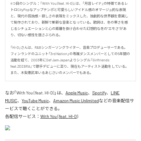
4つ目のシングル：『With You (feat. HI-D)』は、「月音レイナ」の特徴であるレ
トロCityPopなアップテンポと可愛らしいアイドル感のオマージュ的な表現
と、現代の孤独感・寂しさの表現をミックスした、独創的な世界観を意識し
て制作されており、新鮮で斬新な音楽となっている。歌詞は、冬の寒さを感
じるシチュエーションと心の距離を掛け合わせた幻想的な冬の”エモさ”があ
り、切ない感性を揺さぶられる。

「HI-D」さんは、R&Bシンガーソングライター、音楽プロデューサーである。
フィンランドのユニット「3rd Nation」の専属ダンスメンバーとしての5年間の
活動を経て、2003年にDef Jam Japanよりシングル『Girlfriends 
feat.ZEEBRA』で歌手デビューに至り、現在もアーティスト活動をしている。
また、木梨憲武率いるあじさいのメンバーでもある。
なお「
With You (feat. HI-D)
」は、
Apple Music
、
Spotify
、
LINE
MUSIC
、
YouTube Music
、
Amazon Music Unlimited
などの音楽配信サ
ービスで聴くことができる。
各配信サービス：
With You (feat. HI-D)