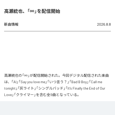
高瀬統也、「∞」を配信開始
新曲情報
2026.8.8
高瀬統也の「∞」が配信開始された。今回デジタル配信された楽曲
は、「AI」「Say you love me」「いつ言う？」「Bad B Boy」「Call me
tonight」「灰ライト」「シングルバッド」「It’s Finally the End of Our
Love」「クライマー」を含む全9曲となっている。
なお「
∞
」は、
Apple Music
、
Spotify
、
LINE MUSIC
、
YouTube Music
、
Amazon Music Unlimited
などの音楽配信サービスで聴くことができ