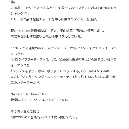
得。

2016年　コラボベストとなる『コラボ de ハジベスト。』ではLINE MUSICラ
ンキング1位。

リリース作品は配信チャートを中心に数々のタイトルを獲得。

現在YouTube登録者数は20万人、楽曲総再生回数は2億回に達し、

老若男女問わず幅広い世代から支持を受けている。 

back DJとの連携のみで一人でステージに立ち、ワンマイクでパフォーマン
スしきる、

“ソロライブアーティスト”として、10,000%現場叩き上げの圧巻のLIVEパフ
ォーマンスと

「ラップするように歌い、歌うようにラップする」ハジ→のスタイルは、

まさに「シンガーソング・エンターテイナー」を自称するに相応しい唯一無
二のハジ→ワールド。

No music , No human life。

音楽はパワーであり、エネルギーである。

そう真っ直ぐに信じ、
