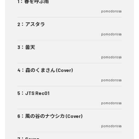
1
：
春を呼ぶ雨
pomodorosa
2
：
アスタラ
pomodorosa
3
：
曇天
pomodorosa
4
：
森のくまさん (Cover)
pomodorosa
5
：
JTS Rec01
pomodorosa
6
：
風の谷のナウシカ (Cover)
pomodorosa
7
：
Seven