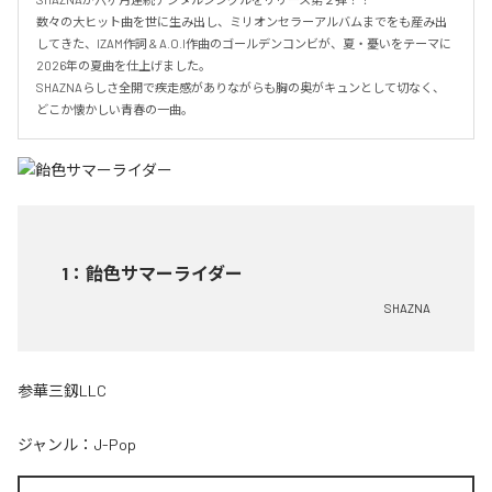
数々の大ヒット曲を世に生み出し、ミリオンセラーアルバムまでをも産み出
してきた、IZAM作詞 & A.O.I作曲のゴールデンコンビが、夏・憂いをテーマに
2026年の夏曲を仕上げました。

SHAZNAらしさ全開で疾走感がありながらも胸の奥がキュンとして切なく、
どこか懐かしい青春の一曲。
1
：
飴色サマーライダー
SHAZNA
参華三釼LLC
ジャンル：
J-Pop