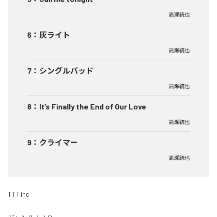
高瀬統也
6
：
灰ライト
高瀬統也
7
：
シングルバッド
高瀬統也
8
：
It’s Finally the End of Our Love
高瀬統也
9
：
クライマー
高瀬統也
TTT inc