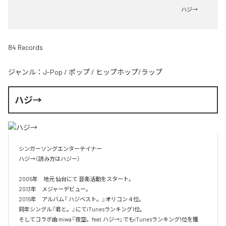
ハジ→
84 Records
ジャンル：
J-Pop
/
ポップ
/
ヒップホップ/ラップ
ハジ→
シンガーソングエンターテイナー

ハジ→（読み方はハジー）

2005年　地元 仙台にて 音楽活動をスタート。

2013年　メジャーデビュー。

2015年　アルバム『 ハジベスト。』オリコン４位。

同年シングル『君と。』にてiTunesランキング1位。

そしてコラボ曲 miwa『夜空。feat.ハジ→』でもiTunesランキング1位を獲