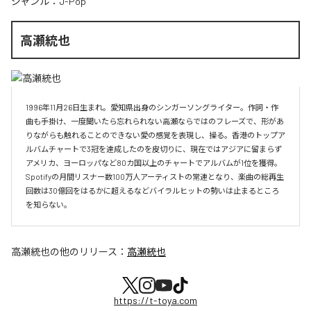
ジャンル：
J-Pop
高瀬統也
1996年11月26日生まれ。愛知県出身のシンガーソングライター。作詞・作
曲も手掛け、一度聞いたら忘れられない高瀬ならではのフレーズで、形があ
りながらも触れることのできない愛の感覚を表現し、操る。香港のトップア
ルバムチャートで3冠を達成したのを皮切りに、現在ではアジアに留まらず
アメリカ、ヨーロッパなど80カ国以上のチャートでアルバムが1位を獲得。
Spotifyの月間リスナー数100万人アーティストの常連となり、楽曲の総再生
回数は30億回をはるかに超えるなどバイラルヒットの勢いは止まるところ
を知らない。
高瀬統也
の他のリリース：
高瀬統也
https://t-toya.com