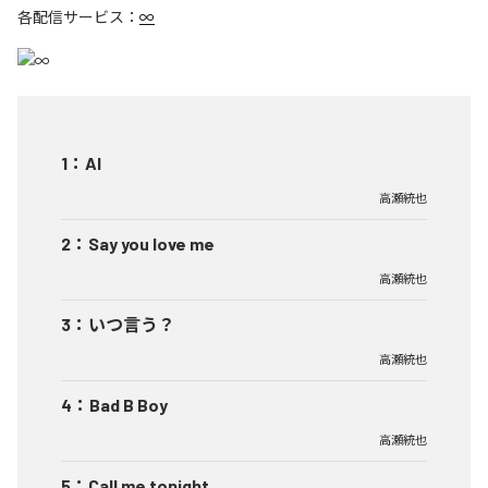
各配信サービス：
∞
1
：
AI
高瀬統也
2
：
Say you love me
高瀬統也
3
：
いつ言う？
高瀬統也
4
：
Bad B Boy
高瀬統也
5
：
Call me tonight