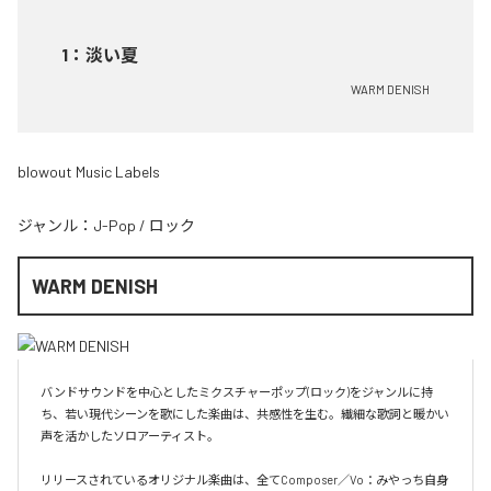
1
：
淡い夏
WARM DENISH
blowout Music Labels
ジャンル：
J-Pop
/
ロック
WARM DENISH
バンドサウンドを中心としたミクスチャーポップ(ロック)をジャンルに持
ち、若い現代シーンを歌にした楽曲は、共感性を生む。繊細な歌詞と暖かい
声を活かしたソロアーティスト。

リリースされているオリジナル楽曲は、全てComposer／Vo：みやっち自身