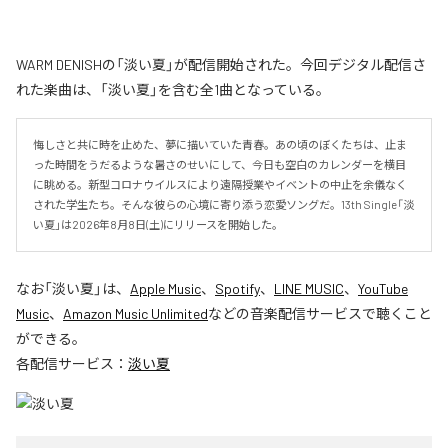
WARM DENISHの「淡い夏」が配信開始された。今回デジタル配信さ
れた楽曲は、「淡い夏」を含む全1曲となっている。
悔しさと共に時を止めた、夢に描いていた青春。あの頃のぼくたちは、止ま
った時間をうだるような暑さのせいにして、今日も空白のカレンダーを横目
に眺める。新型コロナウイルスにより遠隔授業やイベントの中止を余儀なく
された学生たち。そんな彼らの心境に寄り添う恋愛ソングだ。13th Single「淡
い夏」は2026年8月8日(土)にリリースを開始した。
なお「
淡い夏
」は、
Apple Music
、
Spotify
、
LINE MUSIC
、
YouTube
Music
、
Amazon Music Unlimited
などの音楽配信サービスで聴くこと
ができる。
各配信サービス：
淡い夏