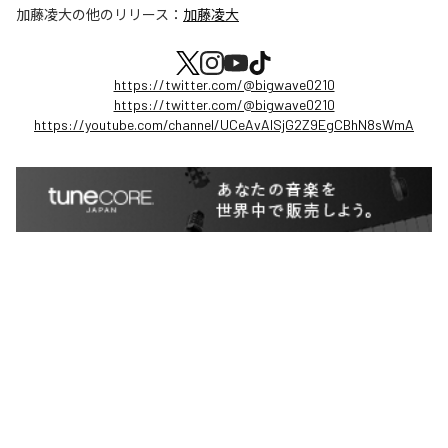
加藤凌大
の他のリリース：
加藤凌大
https://twitter.com/@bigwave0210
https://twitter.com/@bigwave0210
https://youtube.com/channel/UCeAvAISjG2Z9EgCBhN8sWmA