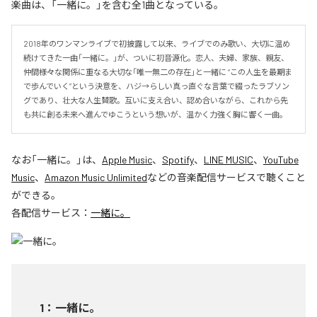
楽曲は、「一緒に。」を含む全1曲となっている。
2018年のワンマンライブで初披露して以来、ライブでのみ歌い、大切に温め
続けてきた一曲「一緒に。」が、ついに初音源化。恋人、夫婦、家族、親友、
仲間――様々な関係に重なる大切な「唯一無二の存在」と一緒に “この人生を最期ま
で歩んでいく”という決意を、ハジ→らしい真っ直ぐな言葉で綴ったラブソン
グであり、壮大な人生賛歌。互いに支え合い、認め合いながら、これから先
も共に創る未来へ進んでゆこうという想いが、温かく力強く胸に響く一曲。
なお「
一緒に。
」は、
Apple Music
、
Spotify
、
LINE MUSIC
、
YouTube
Music
、
Amazon Music Unlimited
などの音楽配信サービスで聴くこと
ができる。
各配信サービス：
一緒に。
1
：
一緒に。